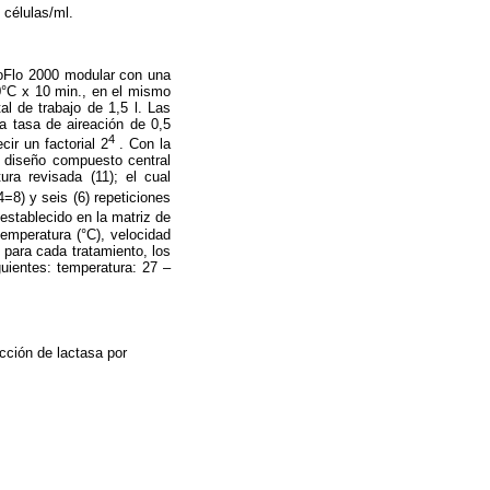
células/ml.
ioFlo 2000 modular con una
0°C x 10 min., en el mismo
al de trabajo de 1,5 l. Las
a tasa de aireación de 0,5
4
ir un factorial 2
. Con la
un diseño compuesto central
ura revisada (11); el cual
=8) y seis (6) repeticiones
 establecido en la matriz de
emperatura (°C), velocidad
 para cada tratamiento, los
guientes: temperatura: 27 –
cción de lactasa por