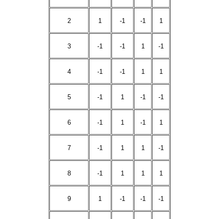
2
1
-1
-1
1
3
-1
-1
1
-1
4
-1
-1
1
1
5
-1
1
-1
-1
6
-1
1
-1
1
7
-1
1
1
-1
8
-1
1
1
1
9
1
-1
-1
-1