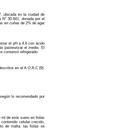
V, ubicada en la ciudad de
a N° 30.841, donada por el
idas en cuñas de 2% de agar
ustar el pH a 4,6 con ácido
ás pasteurizar el medio. El
se conservó refrigerado.
escritos en el A.O.A.C (9).
 según lo recomendado por
 ml de este suero en fiolas
 contenido celular crecido,
o de malta; las fiolas se