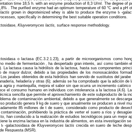
ntation time 18,5 h. with an enzyme production of 8,3 U/ml. The degree of pu
0,8% . The purified enzyme had an optimum temperature of 60 °C and a pH of
lactis
grown in deproteinized whey is able to produce the enzyme
b
-galac
ocesses, specifically in determining the best suitable operation conditions.
ctosidase,
Kluyveromyces lactis,
surface response methodology.
tosidasa o lactasa (EC.3.2.1.23), a partir de microorganismos como hong
omo medio de fermentación , ha despertado gran interés, así como también e
5). La lactasa causa la hidrólisis de la lactosa, hasta sus componentes princ
o de mayor dulzor, debido a las propiedades de los monosacáridos formado
Los jarabes obtenidos de esta hidrólisis han servido de sustitutos del jarab
panadería, heladería y otras (6); además se ha comprobado que la adición de 
 agria y mantequilla, mejora el sabor sin que ocurra un incremento calórico s
ece el consumo humano en individuos con intolerancia a la lactosa (4,6). La 
técnica sencilla que permite el aprovechamiento de este subproducto de la indu
oblema de contaminación ambiental, debido a que generalmente se descarga
so producido genera 9 kg de suero y que anualmente se producen a nivel mun
madamente 85 millones de t de suero, considerado como producto de desec
contaminación, prohibiendo la práctica de verter el suero a ríos y desagüe
cto, han conducido a la realización de estudios tecnológicos para un mejor
iene la enzima lactasa en la industria de alimentos, en esta investigación se
e
b
-galactosidasa de
Kluyveromyces lactis
crecida en suero de leche despr
 de Respuesta (MSR).