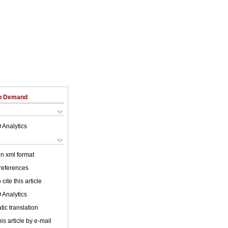
on Demand
 Analytics
 in xml format
 references
cite this article
 Analytics
ic translation
is article by e-mail