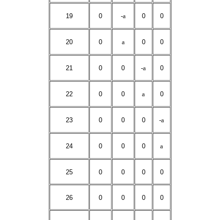
19
0
-
a
0
0
20
0
a
0
0
21
0
0
-
a
0
22
0
0
a
0
23
0
0
0
-
a
24
0
0
0
a
25
0
0
0
0
26
0
0
0
0