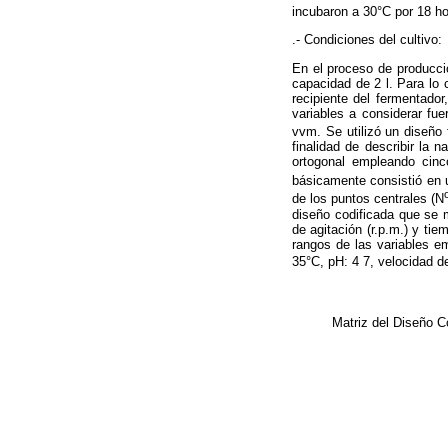
incubaron a 30°C por 18 ho
.- Condiciones del cultivo:
En el proceso de producci
capacidad de 2 l. Para lo
recipiente del fermentador
variables a considerar fu
vvm. Se utilizó un diseño 
finalidad de describir la 
ortogonal empleando cinc
básicamente consistió en u
de los puntos centrales (N
diseño codificada que se 
de agitación (r.p.m.) y ti
rangos de las variables em
35°C, pH: 4 7, velocidad 
Matriz del Diseño C