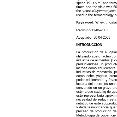
speed 191 r.p.m. and ferme
times and the yield was 5
the yeast
Kluyveromyces 
used in the fermentology pr
Keys word:
Whey,
b
-gala
Recibido:
11-06-2002
Aceptado:
30-04-2003
INTRODUCCION
La producción de
b
-galac
utilizando suero lácteo c
industria de alimentos (1-
produciéndose un product
lactosa como edulcorante. 
industrias de repostería, 
como leche, yoghurt, crema
poder edulcorante, y favor
lactosa del suero, es una 
convertido en un grave pr
estima que cada kg de que
esto representaría aproxi
necesidad de reducir esta 
nutritivo de este subprodu
y dada la importancia que t
proceso de producción d
Metodología de Superficie