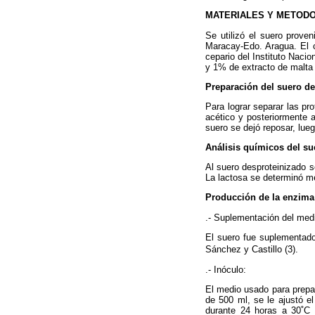
MATERIALES Y METOD
Se utilizó el suero prove
Maracay-Edo. Aragua. El c
cepario del Instituto Naci
y 1% de extracto de malta
Preparación del suero d
Para lograr separar las pr
acético y posteriormente a
suero se dejó reposar, lueg
Análisis químicos del su
Al suero desproteinizado s
La lactosa se determinó m
Producción de la enzima
.- Suplementación del medi
El suero fue suplementad
Sánchez y Castillo (3).
.- Inóculo:
El medio usado para prepar
de 500 ml, se le ajustó el
durante 24 horas a 30˚C 