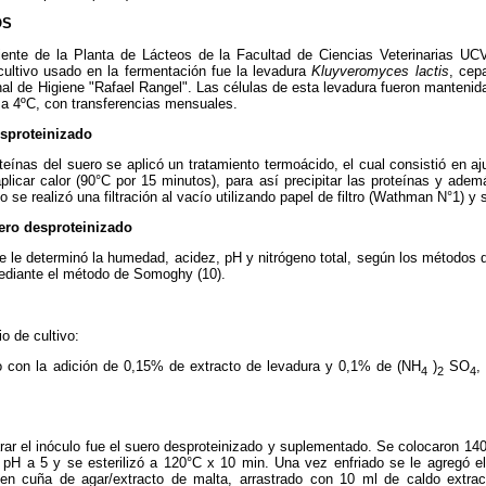
OS
niente de la Planta de Lácteos de la Facultad de Ciencias Veterinarias UC
ultivo usado en la fermentación fue la levadura
Kluyveromyces lactis
, cep
onal de Higiene "Rafael Rangel". Las células de esta levadura fueron manten
 a 4ºC, con transferencias mensuales.
esproteinizado
oteínas del suero se aplicó un tratamiento termoácido, el cual consistió en aj
plicar calor (90°C por 15 minutos), para así precipitar las proteínas y adem
o se realizó una filtración al vacío utilizando papel de filtro (Wathman N°1) y 
ero desproteinizado
e le determinó la humedad, acidez, pH y nitrógeno total, según los métodos d
ediante el método de Somoghy (10).
o de cultivo:
o con la adición de 0,15% de extracto de levadura y 0,1% de (NH
)
SO
,
4
2
4
ar el inóculo fue el suero desproteinizado y suplementado. Se colocaron 140
 pH a 5 y se esterilizó a 120°C x 10 min. Una vez enfriado se le agregó el
en cuña de agar/extracto de malta, arrastrado con 10 ml de caldo extract