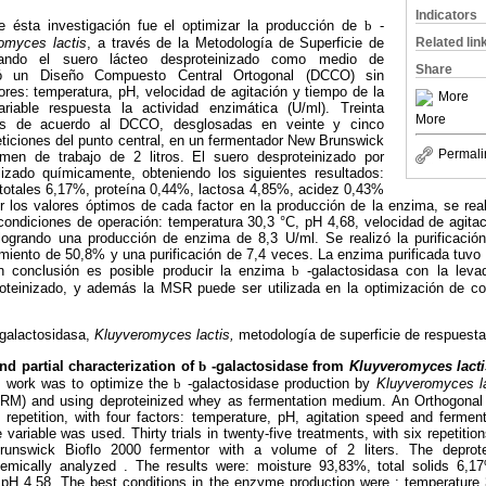
Indicators
de ésta investigación fue el optimizar la producción de
b
-
omyces lactis
, a través de la Metodología de Superficie de
Related lin
zando el suero lácteo desproteinizado como medio de
Share
ó un Diseño Compuesto Central Ortogonal (DCCO) sin
tores: temperatura, pH, velocidad de agitación y tiempo de la
More
iable respuesta la actividad enzimática (U/ml). Treinta
More
das de acuerdo al DCCO, desglosadas en veinte y cinco
eticiones del punto central, en un fermentador New Brunswick
Permali
en de trabajo de 2 litros. El suero desproteinizado por
izado químicamente, obteniendo los siguientes resultados:
otales 6,17%, proteína 0,44%, lactosa 4,85%, acidez 0,43%
 los valores óptimos de cada factor en la producción de la enzima, se reali
condiciones de operación: temperatura 30,3 °C, pH 4,68, velocidad de agita
logrando una producción de enzima de 8,3 U/ml. Se realizó la purificació
imiento de 50,8% y una purificación de 7,4 veces. La enzima purificada tuvo
 conclusión es posible producir la enzima
b
-galactosidasa con la lev
oteinizado, y además la MSR puede ser utilizada en la optimización de co
galactosidasa,
Kluyveromyces lactis,
metodología de superficie de respuesta
 partial characterization of
b
-galactosidase from
Kluyveromyces lact
s work was to optimize the
b
-galactosidase production by
Kluyveromyces l
M) and using deproteinized whey as fermentation medium. An Orthogona
epetition, with four factors: temperature, pH, agitation speed and ferme
 variable was used. Thirty trials in twenty-five treatments, with six repetition
runswick Bioflo 2000 fermentor with a volume of 2 liters. The deprot
emically analyzed . The results were: moisture 93,83%, total solids 6,17
pH 4,58. The best conditions in the enzyme production were : temperature 3