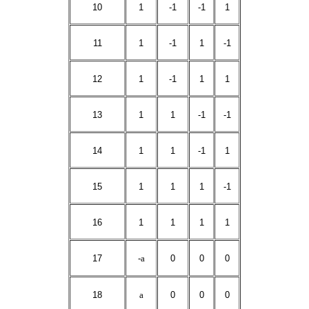
10
1
-1
-1
1
11
1
-1
1
-1
12
1
-1
1
1
13
1
1
-1
-1
14
1
1
-1
1
15
1
1
1
-1
16
1
1
1
1
17
-
a
0
0
0
18
a
0
0
0