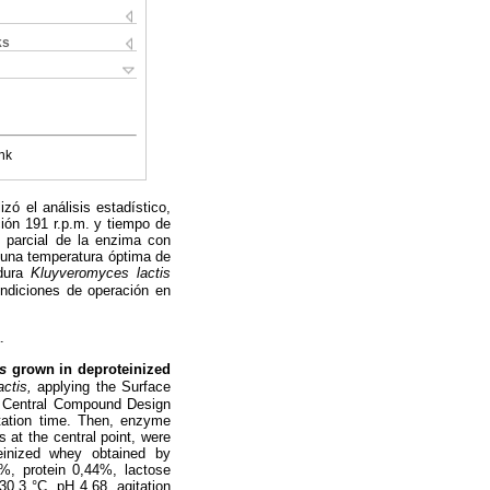
ks
nk
zó el análisis estadístico,
ción 191 r.p.m. y tiempo de
n parcial de la enzima con
 una temperatura óptima de
adura
Kluyveromyces lactis
ndiciones de operación en
.
is
grown in deproteinized
actis,
applying the Surface
l Central Compound Design
ntation time. Then, enzyme
s at the central point, were
einized whey obtained by
%, protein 0,44%, lactose
0,3 °C, pH 4,68, agitation