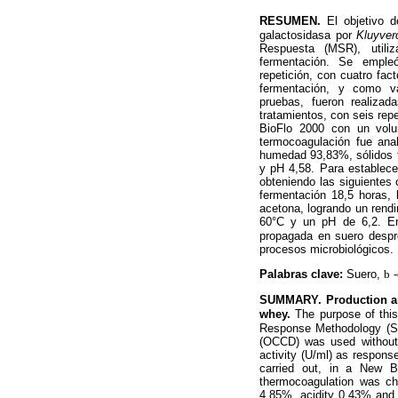
RESUMEN.
El objetivo 
galactosidasa por
Kluyver
Respuesta (MSR), utili
fermentación. Se emple
repetición, con cuatro fac
fermentación, y como var
pruebas, fueron realiza
tratamientos, con seis rep
BioFlo 2000 con un volum
termocoagulación fue anal
humedad 93,83%, sólidos t
y pH 4,58. Para establecer
obteniendo las siguientes 
fermentación 18,5 horas, 
acetona, logrando un rend
60°C y un pH de 6,2. En
propagada en suero despr
procesos microbiológicos.
Palabras clave:
Suero,
b
-
SUMMARY. Production and
whey.
The purpose of thi
Response Methodology (SR
(OCCD) was used without r
activity (U/ml) as response
carried out, in a New B
thermocoagulation was ch
4,85%, acidity 0,43% and 