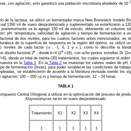
7
ras, con agitación, esto garantizó una población microbiana alrededor de 10
ón de la lactasa, se utilizó un fermentador marca New Brunswick modelo B
 cual 1350 ml de suero desproteinizado y suplementado se esterilizaron a 12
, posteriormente se le agregó 150 ml de inóculo, obteniendo un volumen tot
eron: pH, temperatura, velocidad de agitación y tiempo de fermentación a un
factorial de dos niveles, para los cuatros factores antes mencionados, es dec
naturaleza de la superficie de respuesta en la región del óptimo, se utilizó 
o niveles de cada factor (-
a
, -1, 0, 1 y
a
), como lo describe la literat
k
4
n diseño factorial 2
, donde k=4 (2
=16), con ocho puntos estrellas 2k (2x4
o
=6), dando un total de treinta (30) tratamientos, los cuales siguieron el orden
muestra en la
Tabla 1
. En la
Tabla 2
se muestran los valores reales de pH, t
empo de fermentación (horas), para poder establecer las condiciones de trabajo
pleadas, se establecieron de acuerdo a la literatura revisada siendo los si
de agitación: 100 – 200 r.p.m y tiempo de fermentación: 12 – 24 horas.
TABLA 1
ompuesto Central Ortogonal a utilizar en la optimización del proceso de produ
Kluyveromyces lactis
en suero desproteinizado
Tratamiento
X1
X2
X3
X4
1
1
1
1
1