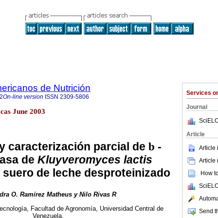
ericanos de Nutrición
Services 
2
On-line version
ISSN
2309-5806
Journal
cas June 2003
SciELO
Article
y caracterización parcial de
b
-
Article
dasa de
Kluyveromyces lactis
Article
suero de leche desproteinizado
How to 
SciELO
dra O. Ramírez Matheus y Nilo Rivas R
Automat
tecnología, Facultad de Agronomía, Universidad Central de
Send th
Venezuela.