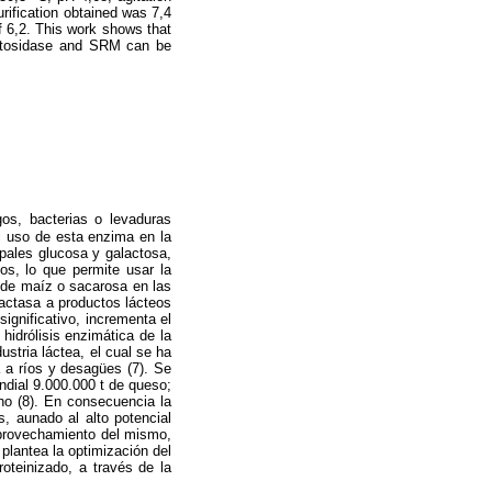
rification obtained was 7,4
 6,2. This work shows that
tosidase and SRM can be
os, bacterias o levaduras
l uso de esta enzima en la
ipales glucosa y galactosa,
s, lo que permite usar la
e de maíz o sacarosa en las
lactasa a productos lácteos
ignificativo, incrementa el
hidrólisis enzimática de la
stria láctea, el cual se ha
 a ríos y desagües (7). Se
dial 9.000.000 t de queso;
ho (8). En consecuencia la
s, aunado al alto potencial
 aprovechamiento del mismo,
 plantea la optimización del
oteinizado, a través de la