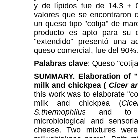
y de lípidos fue de 14.3
0
±
valores que se encontraron d
un queso tipo "cotija" de mar
producto es apto para su 
"extendido" presentó una a
queso comercial, fue del 90%
Palabras clave
: Queso "cotij
SUMMARY. Elaboration of "
milk and chickpea (
Cicer a
this work was to elaborate "c
milk and chickpea (
Cic
S.thermophilus
and to com
microbiological and sensoria
cheese. Two mixtures were