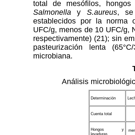
total de mesófilos, hongos
Salmonella
y
S.aureus
, se
establecidos por la norma o
UFC/g, menos de 10 UFC/g, N
respectivamente) (21); sin e
pasteurización lenta (65°C
microbiana.
Análisis microbiológi
Determinación
Lech
Cuenta total
Hongos y
men
levaduras