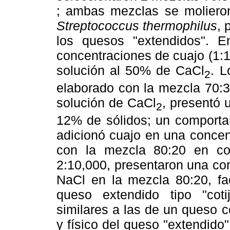
; ambas mezclas se molieron
Streptococcus thermophilus
, 
los quesos "extendidos". E
concentraciones de cuajo (1:1
solución al 50% de CaCl
. L
2
elaborado con la mezcla 70:3
solución de CaCl
, presentó 
2
12% de sólidos; un comporta
adicionó cuajo en una concen
con la mezcla 80:20 en co
2:10,000, presentaron una con
NaCl en la mezcla 80:20, fac
queso extendido tipo "cotij
similares a las de un queso c
y físico del queso "extendido