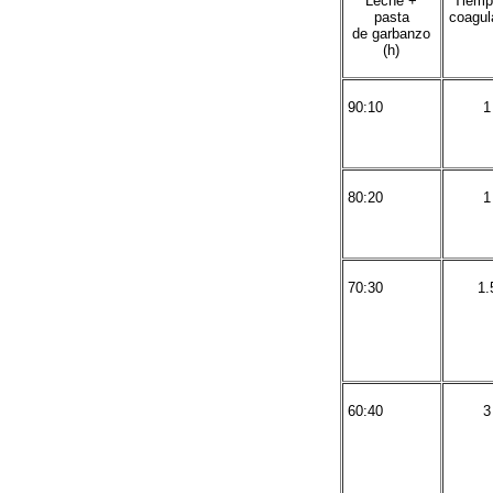
Leche +
Tiemp
pasta
coagul
de garbanzo
(h)
90:10
1
80:20
1
70:30
1.
60:40
3