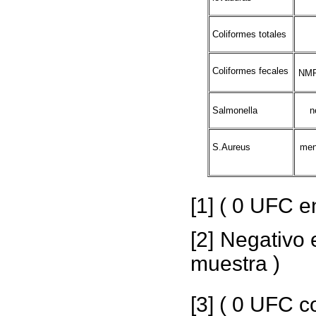
Coliformes totales
Coliformes fecales
NMP
Salmonella
n
S.Aureus
men
[1] ( 0 UFC e
[2] Negativo 
muestra )
[3] ( 0 UFC c