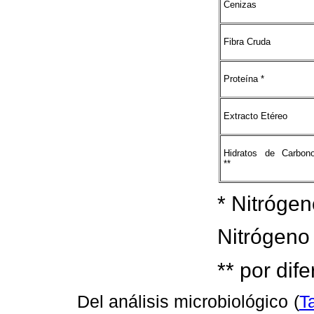
Cenizas
Fibra Cruda
Proteína *
Extracto Etéreo
Hidratos de Carbon
**
* Nitróge
Nitrógeno 
** por dif
Del análisis microbiológico (
T