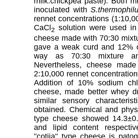
milk:chickpea paste). Both m
inoculated with
S.thermophil
rennet concentrations (1:10,0
CaCl
solution were used in
2
cheese made with 70:30 mixtu
gave a weak curd and 12% of 
way as 70:30 mixture and
Nevertheless, cheese made
2:10,000 rennet concentration
Addition of 10% sodium chlo
cheese, made better whey dra
similar sensory characteri
obtained. Chemical and physi
type cheese showed 14.3±0.
and lipid content respective
"cotija" type cheese is pato