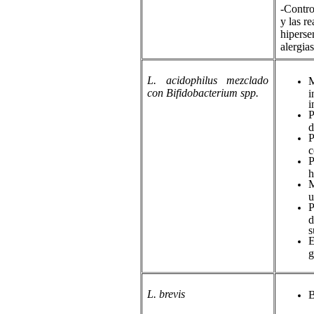
-Contro
y las r
hiperse
alergia
L. acidophilus mezclado
M
con Bifidobacterium spp.
i
i
P
d
P
c
P
h
M
u
P
d
s
E
g
L. brevis
B