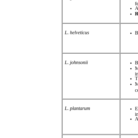
f
A
R
L. helveticus
B
L. johnsonii
B
M
i
T
M
c
L. plantarum
E
i
A