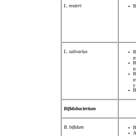
L. reuteri
R
L. salivarius
R
m
R
m
R
m
y
B
Bifidobacterium
B. bifidum
B
A