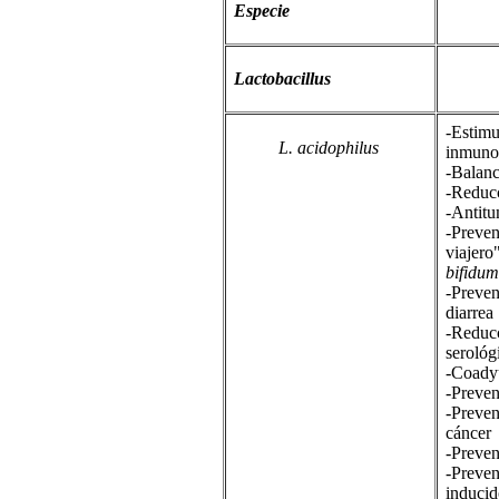
Especie
Lactobacillus
-Estimu
L. acidophilus
inmuno
-Balance
-Reducc
-Antitu
-Preven
viajero
bifidum
-Preven
diarrea
-Reducc
serológ
-Coady
-Preven
-Preven
cáncer
-Preven
-Preven
inducid