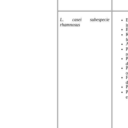
L. casei
subespecie
E
rhamnosus
i
B
R
f
A
P
r
P
d
P
o
F
d
P
P
e