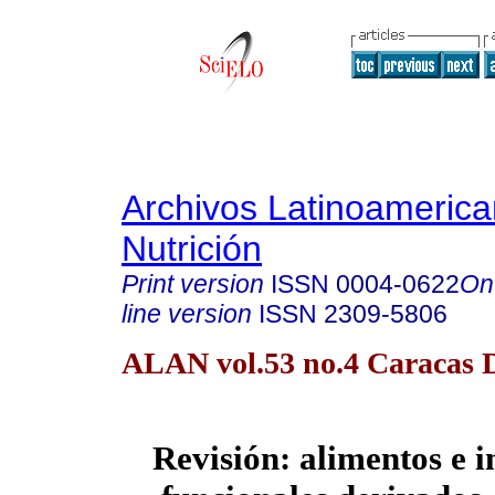
Archivos Latinoameric
Nutrición
Print version
ISSN
0004-0622
On
line version
ISSN
2309-5806
ALAN vol.53 no.4 Caracas D
Revisión: alimentos e i