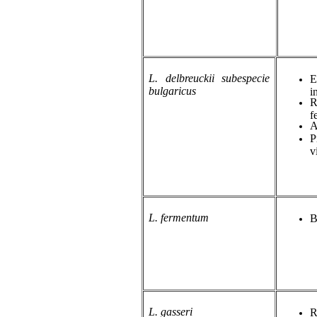
L. delbreuckii
subespecie
E
bulgaricus
i
R
f
A
P
v
L. fermentum
B
L. gasseri
R