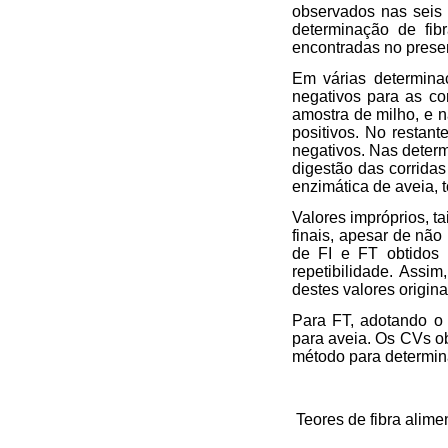
observados nas seis 
determinação de fibr
encontradas no presen
Em várias determinaç
negativos para as co
amostra de milho, e n
positivos. No restant
negativos. Nas deter
digestão das corrida
enzimática de aveia, t
Valores impróprios, t
finais, apesar de não
de FI e FT obtidos 
repetibilidade. Assim
destes valores origin
Para FT, adotando o 
para aveia. Os CVs ob
método para determin
Teores de fibra alim