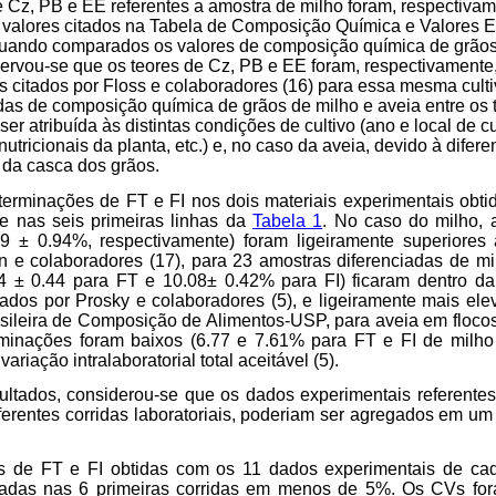
 Cz, PB e EE referentes a amostra de milho foram, respectivame
 valores citados na Tabela de Composição Química e Valores E
Quando comparados os valores de composição química de grão
rvou-se que os teores de Cz, PB e EE foram, respectivamente
citados por Floss e colaboradores (16) para essa mesma cultiv
as de composição química de grãos de milho e aveia entre os 
r atribuída às distintas condições de cultivo (ano e local de c
utricionais da planta, etc.) e, no caso da aveia, devido à difer
a da casca dos grãos.
terminações de FT e FI nos dois materiais experimentais obtid
se nas seis primeiras linhas da
Tabela 1
. No caso do milho, 
29 ± 0.94%, respectivamente) foram ligeiramente superiores
n e colaboradores (17), para 23 amostras diferenciadas de mi
4 ± 0.44 para FT e 10.08± 0.42% para FI) ficaram dentro da
tados por Prosky e colaboradores (5), e ligeiramente mais el
asileira de Composição de Alimentos-USP, para aveia em flocos
minações foram baixos (6.77 e 7.61% para FT e FI de milho
ariação intralaboratorial total aceitável (5).
ltados, considerou-se que os dados experimentais referente
iferentes corridas laboratoriais, poderiam ser agregados em u
s de FT e FI obtidas com os 11 dados experimentais de cad
tradas nas 6 primeiras corridas em menos de 5%. Os CVs for