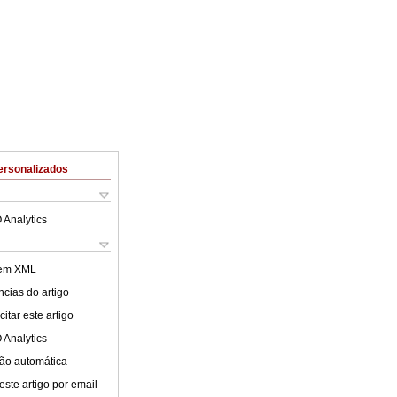
ersonalizados
 Analytics
 em XML
cias do artigo
itar este artigo
 Analytics
ão automática
este artigo por email