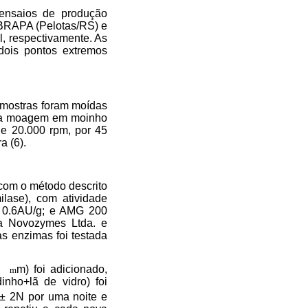
nsaios de produção
BRAPA (Pelotas/RS) e
, respectivamente. As
dois pontos extremos
amostras foram moídas
ova moagem em moinho
de 20.000 rpm, por 45
a (6).
o com o método descrito
lase), com atividade
e 0.6AU/g; e AMG 200
la Novozymes Ltda. e
s enzimas foi testada
60
m) foi adicionado,
m
inho+lã de vidro) foi
 ± 2N por uma noite e