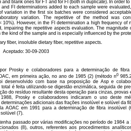
n and blank ones for FT and for FI (both in duplicate). In order to
FT and FI determinations added to each sample were evaluated
of variation in the first six batches were considered acceptab
alaboratory variation. The repetitive of the method was co
 10%). However, in the FI determination a high frequency of 
 impairing the repetitive aspects evaluation. The magnitude of
h the kind of the sample and is especially influenced by the prote
ary fiber, insoluble dietary fiber, repetitive aspects.
Aceptado: 30-09-2003
or Prosky e colaboradores para a determinação de fibra a
0
AC, em primeira ação, no ano de 1985 (2) (método n
985.
 foi desenvolvido com base na proposição de Asp e colabor
 total é feita utilizando-se digestão enzimática, seguida de pre
reção do resíduo resultante desta operação para cinzas, provas
m 1988, Prosky e colaboradores indicaram o uso deste m
 determinações adicionais das frações insolúvel e solúvel da fi
la AOAC em 1991 para a determinação de fibra insolúvel 
solúvel (7).
enha passado por várias modificações no período de 1984 a
ionados (8), outros, referentes aos procedimentos analíti