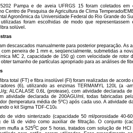
 5202 Pampa e de aveia UFRGS 15 foram coletados em e
no Centro de Pesquisa de Agricultura de Clima Temperado/EM
tal Agronômica da Universidade Federal do Rio Grande do Sul
 utilizadas foram escolhidas de modo que representassem 
ibra solúvel.
stras
ram descascados manualmente para posterior preparação. As 
y com peneira de 1 mm e, seqüencialmente, submetidas a n
ímica MC 2, capacidade de 150 g) com velocidade de rotor 
obter tamanho de partículas apropriado para as análises de fibr
is
bra total (FT) e fibra insolúvel (FI) foram realizadas de acord
radores (6), utilizando as enzimas TERMAMYL 120L (a -ami
/g; ALCALASE 0.6L (protease), com atividade declarada d
com atividade declarada de 200AGU/ml, todas fabricadas pe
ador (temperatura média de 5ºC) após cada uso. A atividade da
zando o kit Sigma TDF-C10
â
.
do de vidro sinterizado (capacidade 50 ml/porosidade 40-
de lã de vidro como auxiliar de filtração. O conjunto (cad
0
em mufla a 525
C por 5 horas, tratados com solução de HCl