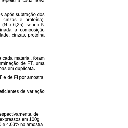
 repetiu a cada nova
os após subtração dos
 cinzas e proteína),
a (N x 6,25), sendo N
rminada a composição
ade, cinzas, proteína
a cada material, foram
terminação de FT, uma
bas em duplicata.
T e de FI por amostra,
eficientes de variação
respectivamente, de
), expressos em 100g
20 e 4.03% na amostra