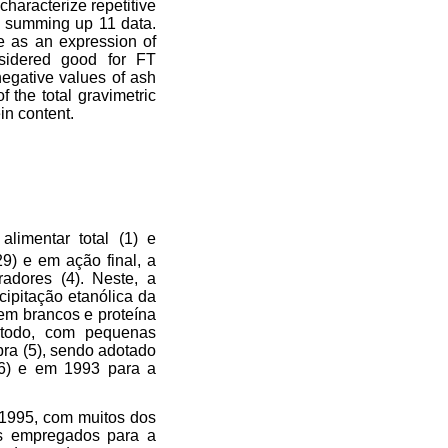
 characterize repetitive
, summing up 11 data.
le as an expression of
nsidered good for FT
negative values of ash
 the total gravimetric
in content.
limentar total (1) e
29) e em ação final, a
adores (4). Neste, a
cipitação etanólica da
 em brancos e proteína
étodo, com pequenas
bra (5), sendo adotado
(6) e em 1993 para a
 1995, com muitos dos
cos empregados para a