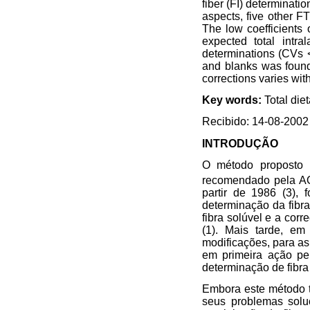
fiber (FI) determinatio
aspects, five other 
The low coefficients 
expected total intr
determinations (CVs <
and blanks was found,
corrections varies wit
Key words:
Total diet
Recibido: 14-08-2002
INTRODUÇÃO
O método proposto p
recomendado pela AO
partir de 1986 (3),
determinação da fibra
fibra solúvel e a cor
(1). Mais tarde, e
modificações, para as
em primeira ação pe
determinação de fibra 
Embora este método t
seus problemas soluc