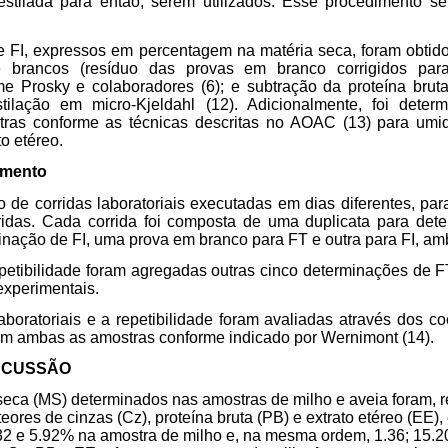
stilada para então, serem utilizados. Esse procedimento se
e FI, expressos em percentagem na matéria seca, foram obtid
 brancos (resíduo das provas em branco corrigidos para
e Prosky e colaboradores (6); e subtração da proteína brut
tilação em micro-Kjeldahl (12). Adicionalmente, foi dete
ras conforme as técnicas descritas no AOAC (13) para umid
to etéreo.
imento
ito de corridas laboratoriais executadas em dias diferentes, par
ridas. Cada corrida foi composta de uma duplicata para de
inação de FI, uma prova em branco para FT e outra para FI, am
epetibilidade foram agregadas outras cinco determinações de F
experimentais.
laboratoriais e a repetibilidade foram avaliadas através dos co
 em ambas as amostras conforme indicado por Wernimont (14).
SCUSSÃO
seca (MS) determinados nas amostras de milho e aveia foram, 
teores de cinzas (Cz), proteína bruta (PB) e extrato etéreo (EE
.32 e 5.92% na amostra de milho e, na mesma ordem, 1.36; 15.