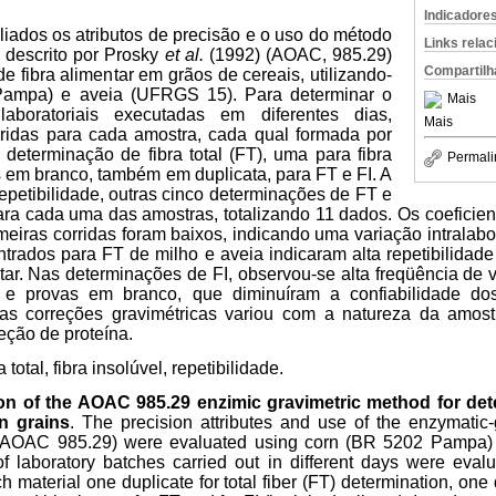
Indicadore
iados os atributos de precisão e o uso do método
Links rela
 descrito por Prosky
et al.
(1992) (AOAC, 985.29)
Compartilh
e fibra alimentar em grãos de cereais, utilizando-
Pampa) e aveia (UFRGS 15). Para determinar o
Mais
laboratoriais executadas em diferentes dias,
Mais
rridas para cada amostra, cada qual formada por
determinação de fibra total (FT), uma para fibra
Permali
as em branco, também em duplicata, para FT e FI. A
repetibilidade, outras cinco determinações de FT e
ara cada uma das amostras, totalizando 11 dados. Os coeficie
meiras corridas foram baixos, indicando uma variação intralabora
rados para FT de milho e aveia indicaram alta repetibilidad
ntar. Nas determinações de FI, observou-se alta freqüência de 
 e provas em branco, que diminuíram a confiabilidade dos 
das correções gravimétricas variou com a natureza da amost
eção de proteína.
a total, fibra insolúvel, repetibilidade.
 of the AOAC 985.29 enzimic gravimetric method for dete
rn grains
. The precision attributes and use of the enzymatic
) (AOAC 985.29) were evaluated using corn (BR 5202 Pampa
f laboratory batches carried out in different days were evalu
h material one duplicate for total fiber (FT) determination, one 