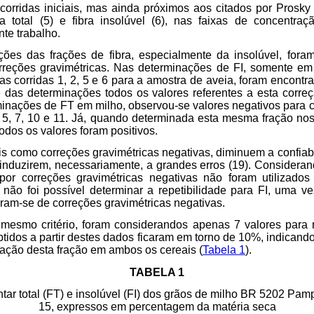
corridas iniciais, mas ainda próximos aos citados por Prosky
a total (5) e fibra insolúvel (6), nas faixas de concentra
te trabalho.
ões das frações de fibra, especialmente da insolúvel, fora
rreções gravimétricas. Nas determinações de FI, somente em
as corridas 1, 2, 5 e 6 para a amostra de aveia, foram encontr
e das determinações todos os valores referentes a esta corre
minações de FT em milho, observou-se valores negativos para c
s 5, 7, 10 e 11. Já, quando determinada esta mesma fração nos
odos os valores foram positivos.
ais como correções gravimétricas negativas, diminuem a confiab
 induzirem, necessariamente, a grandes erros (19). Consideran
por correções gravimétricas negativas não foram utilizados
, não foi possível determinar a repetibilidade para FI, uma 
aram-se de correções gravimétricas negativas.
mesmo critério, foram considerandos apenas 7 valores para 
tidos a partir destes dados ficaram em torno de 10%, indicando 
ação desta fração em ambos os cereais (
Tabela 1
).
TABELA 1
entar total (FT) e insolúvel (FI) dos grãos de milho BR 5202 P
15, expressos em percentagem da matéria seca