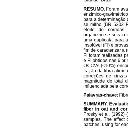
RESUMO.
Foram aval
enzímico-gravimétrico
para a determinação d
se milho (BR 5202 
efeito de corridas 
organizou-se seis co
uma duplicata para a 
insolúvel (FI) e prov
fim de caracterizar a 
FI foram realizadas p
e FI obtidos nas 6 pri
Os CVs (<10%) encont
fração da fibra alime
correções de cinzas
magnitude do total 
influenciada pela corr
Palavras-chave
: Fibr
SUMMARY. Evaluation
fiber in oat and co
Prosky et al. (1992
samples. The effect o
batches, using for eac