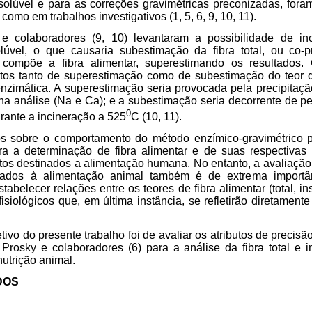
 solúvel e para as correções gravimétricas preconizadas, for
como em trabalhos investigativos (1, 5, 6, 9, 10, 11).
colaboradores (9, 10) levantaram a possibilidade de inc
olúvel, o que causaria subestimação da fibra total, ou co-p
ompõe a fibra alimentar, superestimando os resultados.
latos tanto de superestimação como de subestimação do teor 
nzimática. A superestimação seria provocada pela precipitaçã
a análise (Na e Ca); e a subestimação seria decorrente de 
0
urante a incineração a 525
C (10, 11).
os sobre o comportamento do método enzímico-gravimétrico p
ra a determinação de fibra alimentar e de suas respectivas
os destinados a alimentação humana. No entanto, a avaliação 
nados à alimentação animal também é de extrema importâ
tabelecer relações entre os teores de fibra alimentar (total, i
 fisiológicos que, em última instância, se refletirão diretame
tivo do presente trabalho foi de avaliar os atributos de precisã
Prosky e colaboradores (6) para a análise da fibra total e 
nutrição animal.
DOS