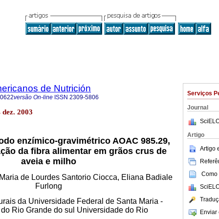
ericanos de Nutrición
Serviços P
-0622
versão On-line
ISSN
2309-5806
Journal
 dez. 2003
SciELO
Artigo
odo enzímico-gravimétrico AOAC 985.29,
Artigo
ção da fibra alimentar em grãos crus de
aveia e milho
Referên
Como c
a, Maria de Lourdes Santorio Ciocca, Eliana Badiale
Furlong
SciELO
Traduç
rais da Universidade Federal de Santa Maria -
 do Rio Grande do sul Universidade do Rio
Enviar 