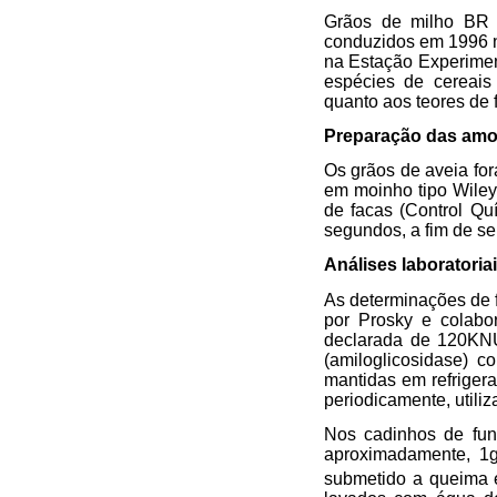
Grãos de milho BR
conduzidos em 1996 
na Estação Experimen
espécies de cereais
quanto aos teores de f
Preparação das amo
Os grãos de aveia fo
em moinho tipo Wile
de facas (Control Qu
segundos, a fim de se 
Análises laboratoria
As determinações de fi
por Prosky e colabo
declarada de 120KNU
(amiloglicosidase) 
mantidas em refriger
periodicamente, utili
Nos cadinhos de fun
aproximadamente, 1g 
submetido a queima 