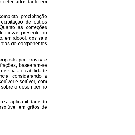
am detectados tanto em
ompleta precipitação
recipitação de outros
 Quanto às correções
de cinzas presente no
o, em álcool, dos sais
perdas de componentes
roposto por Prosky e
 frações, basearam-se
de sua aplicabilidade
ncia, considerando a
nsolúvel e solúvel) com
nte sobre o desempenho
o e a aplicabilidade do
insolúvel em grãos de