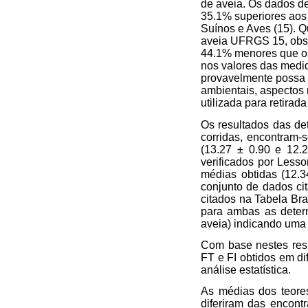
de aveia. Os dados de
35.1% superiores aos
Suínos e Aves (15). 
aveia UFRGS 15, obse
44.1% menores que os 
nos valores das medid
provavelmente possa se
ambientais, aspectos n
utilizada para retirad
Os resultados das de
corridas, encontram-
(13.27 ± 0.90 e 12.
verificados por Lesso
médias obtidas (12.3
conjunto de dados ci
citados na Tabela Br
para ambas as deter
aveia) indicando uma v
Com base nestes resu
FT e FI obtidos em d
análise estatística.
As médias dos teore
diferiram das encon