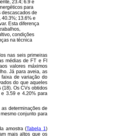
nte, 23.4; 6.9 e
nergéticos para
s descascados de
, 40.3%; 13.6% e
ar. Esta diferença
trabalhos,
ultivo, condições
enças na técnica
os nas seis primeiras
as médias de FT e FI
 aos valores máximos
lho. Já para aveia, as
 faixa de variação do
evados do que aqueles
 (18). Os CVs obtidos
 e 3.59 e 4.20% para
s as determinações de
m mesmo conjunto para
a amostra (
Tabela 1
)
am mais altos que os