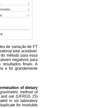
s
cionados
ar
nk
ntes de variação de FT
torial total aceitável.
e do método para essa
valores negativos para
resultados finais. A
ra e foi grandemente
rmination of dietary
-gravimetric method of
) and oat (UFRGS 15)
ated in six laboratory
duplicate for insoluble