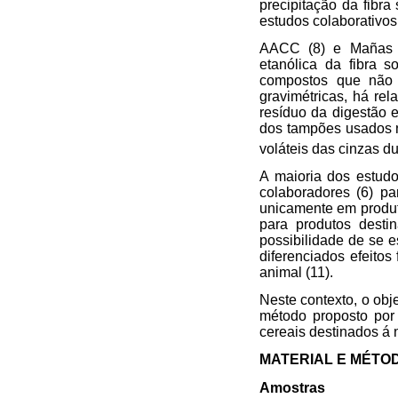
precipitação da fibra
estudos colaborativos 
AACC (8) e Mañas e 
etanólica da fibra s
compostos que não c
gravimétricas, há re
resíduo da digestão e
dos tampões usados n
voláteis das cinzas d
A maioria dos estud
colaboradores (6) pa
unicamente em produt
para produtos desti
possibilidade de se es
diferenciados efeitos
animal (11).
Neste contexto, o obje
método proposto por 
cereais destinados á 
MATERIAL E MÉTO
Amostras