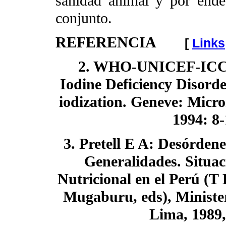
sanidad animal y por ende
conjunto.
REFERENCIA
[
Links
2. WHO-UNICEF-ICCIDD
Iodine Deficiency Disorde
iodization. Geneve: Micr
1994: 8-
3. Pretell E A: Desórdene
Generalidades. Situac
Nutricional en el Perú (T
Mugaburu, eds), Minist
Lima, 1989,