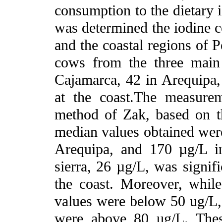
consumption to the dietary i
was determined the iodine co
and the coastal regions of 
cows from the three main
Cajamarca, 42 in Arequipa, 
at the coast.The measure
method of Zak, based on th
median values obtained wer
Arequipa, and 170 µg/L i
sierra, 26 µg/L, was signif
the coast. Moreover, whil
values were below 50 ug/L, i
were above 80 ug/L. These