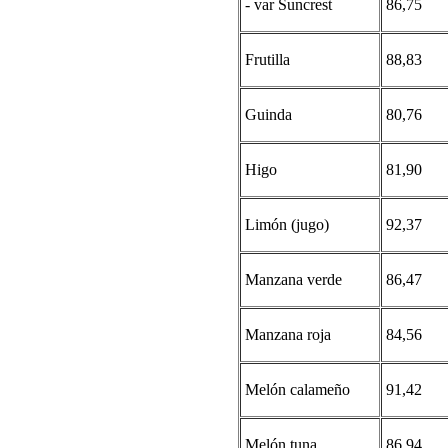
- var Suncrest
86,75
Frutilla
88,83
Guinda
80,76
Higo
81,90
Limón (jugo)
92,37
Manzana verde
86,47
Manzana roja
84,56
Melón calameño
91,42
Melón tuna
86,94