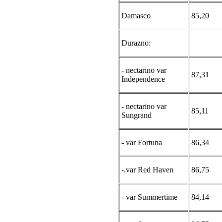
Damasco
85,20
Durazno:
- nectarino var
87,31
Independence
- nectarino var
85,11
Sungrand
- var Fortuna
86,34
-.var Red Haven
86,75
- var Summertime
84,14