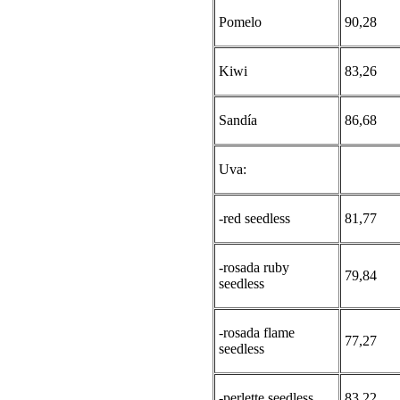
Pomelo
90,28
Kiwi
83,26
Sandía
86,68
Uva:
-red seedless
81,77
-rosada ruby
79,84
seedless
-rosada flame
77,27
seedless
-perlette seedless
83,22