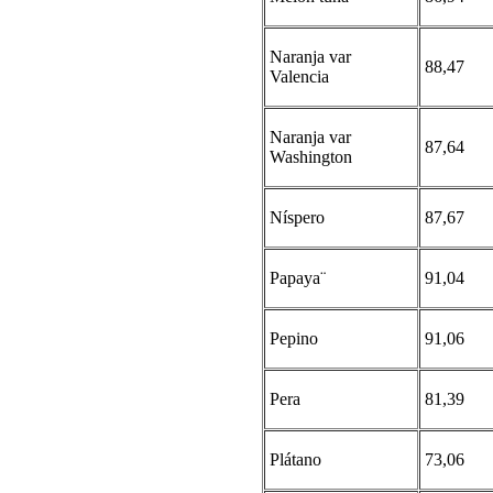
Naranja var
88,47
Valencia
Naranja var
87,64
Washington
Níspero
87,67
Papaya¨
91,04
Pepino
91,06
Pera
81,39
Plátano
73,06