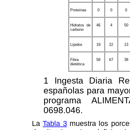
Proteínas
0
0
0
Hidratos de
46
4
50
carbono
Lípidos
19
22
13
Fibra
58
67
38
dietética
1 Ingesta Diaria R
españolas para mayor
programa ALIMEN
0698.046.
La
Tabla 3
muestra los porcen