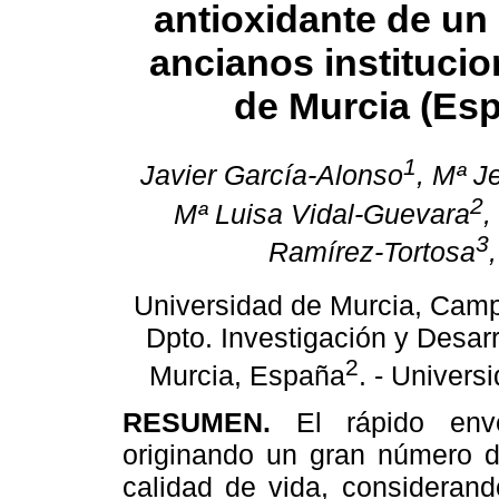
antioxidante de un
ancianos institucio
de Murcia (Es
1
Javier García-Alonso
, Mª J
2
Mª Luisa Vidal-Guevara
,
3
Ramírez-Tortosa
Universidad de Murcia, Cam
Dpto. Investigación y Desarr
2
Murcia, España
. - Univer
RESUMEN.
El rápido env
originando un gran número d
calidad de vida, considerand