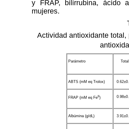
y FRAP, bilirrubina, ácido 
mujeres.
Actividad antioxidante total
antioxid
Parámetro
Total
ABTS (mM eq Trolox)
0.62±0
II
0.98±0
FRAP (mM eq Fe
)
Albúmina (g/dL)
3.91±0