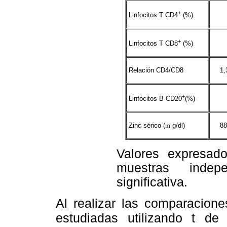
+
Linfocitos T CD4
(%)
+
Linfocitos T CD8
(%)
Relación CD4/CD8
1,
+
Linfocitos B CD20
(%)
Zinc sérico (
m
g/dl)
88
Valores expresa
muestras indep
significativa.
Al realizar las comparacione
estudiadas utilizando t d