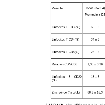
Todos (n=104)
Variable
Promedio
±
D
Linfocitos T CD3 (%)
65
±
6
Linfocitos T CD4(%)
34
±
6
Linfocitos T CD8(%)
28
±
6
Relación CD4/CD8
1,30
±
0,39
Linfocitos B CD20
18
±
5
(%)
Zinc sérico ((
m
g/dL)
88,9
±
15,3