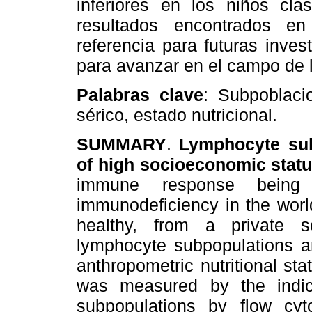
inferiores en los niños cla
resultados encontrados en
referencia para futuras inve
para avanzar en el campo de l
Palabras clave
: Subpoblacio
sérico, estado nutricional.
SUMMARY
.
Lymphocyte sub
of high socioeconomic stat
immune response bein
immunodeficiency in the worl
healthy, from a private 
lymphocyte subpopulations an
anthropometric nutritional sta
was measured by the indica
subpopulations by flow cy