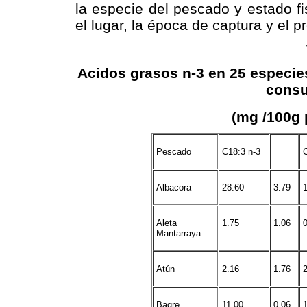
la especie del pescado y estado fi
el lugar, la época de captura y el p
Acidos grasos n-3 en 25 especi
consu
(mg /100g 
Pescado
C18:3 n-3
Albacora
28.60
3.79
Aleta
1.75
1.06
Mantarraya
Atún
2.16
1.76
Bagre
11.00
0.06