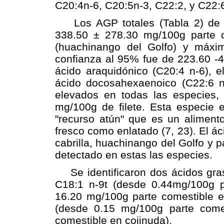
C20:4n-6, C20:5n-3, C22:2, y C22:
Los AGP totales (Tabla 2) de t
338.50 ± 278.30 mg/100g parte c
(huachinango del Golfo) y máxim
confianza al 95% fue de 223.60 -
ácido araquidónico (C20:4 n-6), e
ácido docosahexaenoico (C22:6 n-
elevados en todas las especies, 
mg/100g de filete. Esta especie 
"recurso atún" que es un alimento
fresco como enlatado (7, 23). El ác
cabrilla, huachinango del Golfo y 
detectado en estas las especies.
Se identificaron dos ácidos graso
C18:1 n-9t (desde 0.44mg/100g p
16.20 mg/100g parte comestible en
(desde 0.15 mg/100g parte comes
comestible en cojinuda).