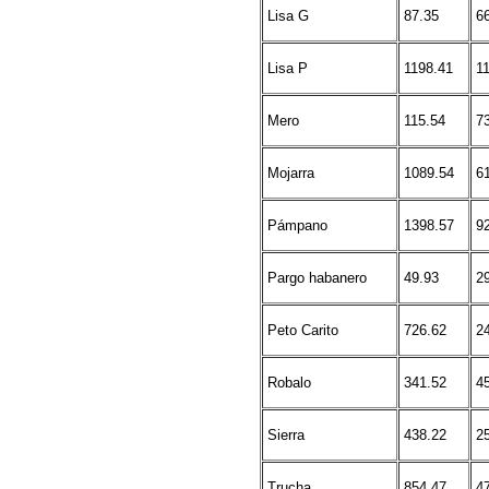
Lisa G
87.35
6
Lisa P
1198.41
1
Mero
115.54
7
Mojarra
1089.54
6
Pámpano
1398.57
9
Pargo habanero
49.93
2
Peto Carito
726.62
2
Robalo
341.52
4
Sierra
438.22
2
Trucha
854.47
4