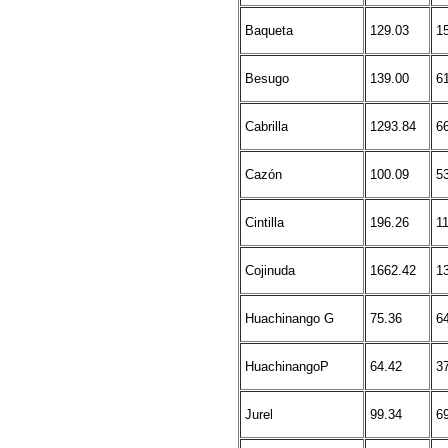
Baqueta
129.03
1
Besugo
139.00
6
Cabrilla
1293.84
6
Cazón
100.09
5
Cintilla
196.26
1
Cojinuda
1662.42
1
Huachinango G
75.36
6
HuachinangoP
64.42
3
Jurel
99.34
6