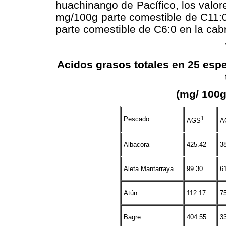
huachinango de Pacífico, los valor
mg/100g parte comestible de C11:
parte comestible de C6:0 en la cabri
Acidos grasos totales en 25 es
(mg/ 100g
Pescado
1
AGS
A
Albacora
425.42
3
Aleta Mantarraya.
99.30
6
Atún
112.17
7
Bagre
404.55
3