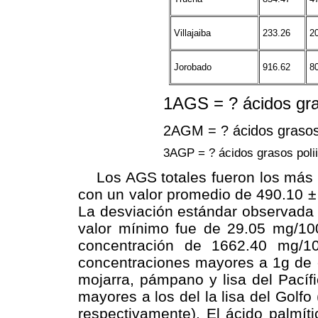
Villajaiba
233.26
2
Jorobado
916.62
8
1AGS = ? ácidos gr
2AGM = ? ácidos graso
3AGP = ? ácidos grasos poli
Los AGS totales fueron los más a
con un valor promedio de 490.10 ±
La desviación estándar observada 
valor mínimo fue de 29.05 mg/100
concentración de 1662.40 mg/1
concentraciones mayores a 1g de és
mojarra, pámpano y lisa del Pacíf
mayores a los del la lisa del Golf
respectivamente). El ácido palmí