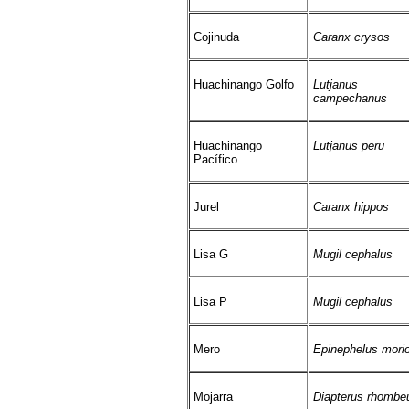
Cojinuda
Caranx crysos
Huachinango Golfo
Lutjanus
campechanus
Huachinango
Lutjanus peru
Pacífico
Jurel
Caranx hippos
Lisa G
Mugil cephalus
Lisa P
Mugil cephalus
Mero
Epinephelus mori
Mojarra
Diapterus rhombe