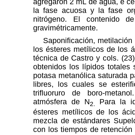
agregaron 2 mL de agua, e ce
la fase acuosa y la fase o
nitrógeno. El contenido de
gravimétricamente.
Saponificación, metilación y
los ésteres metílicos de los 
técnica de Castro y cols. (2
obtenidos los lípidos totale
potasa metanólica saturada p
libres, los cuales se esteri
trifluoruro de boro-meta
atmósfera de N
Para la id
2.
ésteres metílicos de los áci
mezcla de estándares Supe
con los tiempos de retención