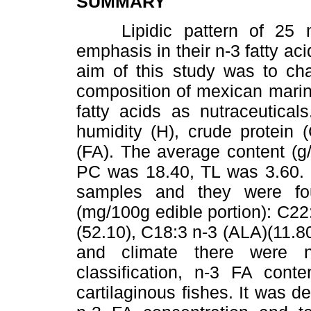
SUMMARY
Lipidic pattern of 25
emphasis in their n-3 fatty a
aim of this study was to cha
composition of mexican marin
fatty acids as nutraceutical
humidity (H), crude protein (
(FA). The average content (g
PC was 18.40, TL was 3.60. F
samples and they were fo
(mg/100g edible portion): C2
(52.10), C18:3 n-3 (ALA)(11.80
and climate there were no
classification, n-3 FA cont
cartilaginous fishes. It was de