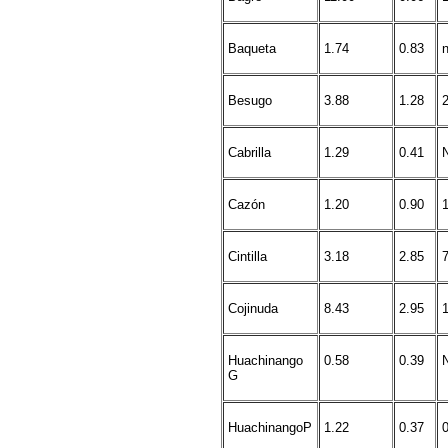
Baqueta
1.74
0.83
Besugo
3.88
1.28
Cabrilla
1.29
0.41
Cazón
1.20
0.90
Cintilla
3.18
2.85
Cojinuda
8.43
2.95
Huachinango
0.58
0.39
G
HuachinangoP
1.22
0.37