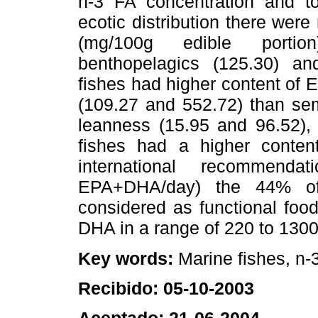
n-3 FA concentration and tot
ecotic distribution there wer
(mg/100g edible portio
benthopelagics (125.30) an
fishes had higher content of
(109.27 and 552.72) than sem
leanness (15.95 and 96.52), 
fishes had a higher conte
international recommen
EPA+DHA/day) the 44% of
considered as functional foo
DHA in a range of 220 to 130
Key words:
Marine fishes, n-3
Recibido: 05-10-2003
Aceptado: 21-06-2004