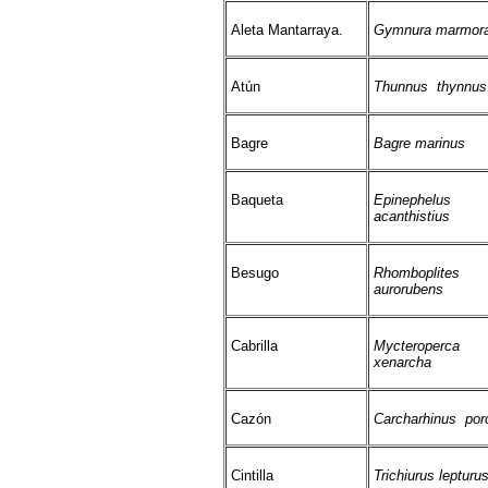
Aleta Mantarraya.
Gymnura marmora
Atún
Thunnus thynnus
Bagre
Bagre marinus
Baqueta
Epinephelus
acanthistius
Besugo
Rhomboplites
aurorubens
Cabrilla
Mycteroperca
xenarcha
Cazón
Carcharhinus por
Cintilla
Trichiurus lepturu