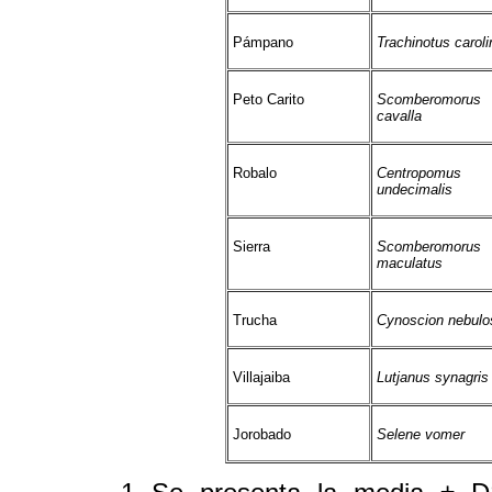
Pámpano
Trachinotus carol
Peto Carito
Scomberomorus
cavalla
Robalo
Centropomus
undecimalis
Sierra
Scomberomorus
maculatus
Trucha
Cynoscion nebulo
Villajaiba
Lutjanus synagris
Jorobado
Selene vomer