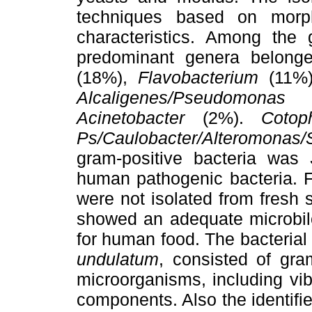
techniques based on morph
characteristics. Among the g
predominant genera belon
(18%),
Flavobacterium
(11%)
Alcaligenes/Pseudomonas
Acinetobacter
(2%).
Cotop
Ps/Caulobacter/Alteromonas/S
gram-positive bacteria was
S
human pathogenic bacteria. F
were not isolated from fresh
showed an adequate microbilo
for human food. The bacterial
undulatum
, consisted of gra
microorganisms, including vib
components. Also the identifi