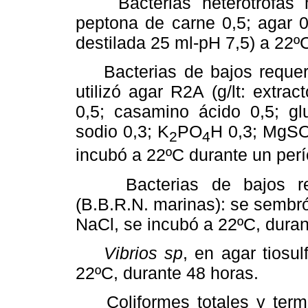
Bacterias heterótrofas ma
peptona de carne 0,5; agar 0
destilada 25 ml-pH 7,5) a 22ºC
Bacterias de bajos requerim
utilizó agar R2A (g/lt: extra
0,5; casamino ácido 0,5; gl
sodio 0,3; K
PO
H 0,3; MgS
2
4
incubó a 22ºC durante un perí
Bacterias de bajos reque
(B.B.R.N. marinas): se sembr
NaCl, se incubó a 22ºC, duran
Vibrios sp
, en agar tiosul
22ºC, durante 48 horas.
Coliformes totales y termo