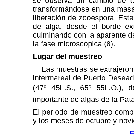
se observa un cambio de text
transformándose en una masa 
liberación de zooespora. Est
de alga, desde el borde ext
culminando con la aparente d
la fase microscópica (8).
Lugar del muestreo
Las muestras se extrajeron 
intermareal de Puerto Desead
(47º 45L.S., 65º 55L.O.),
importante dc algas de la Pat
El período de muestreo comp
y los meses de octubre y nov
F