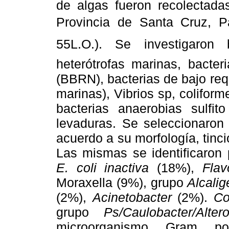
de algas fueron recolectad
Provincia de Santa Cruz, Pa
55L.O.). Se investigaron b
heterótrofas marinas, bacter
(BBRN), bacterias de bajo re
marinas), Vibrios sp, coliform
bacterias anaerobias sulfi
levaduras. Se seleccionaron
acuerdo a su morfología, tinc
Las mismas se identificaron
E. coli inactiva
(18%),
Fla
Moraxella (9%), grupo
Alcali
(2%),
Acinetobacter
(2%).
Co
grupo
Ps/Caulobacter/Alter
microorganismo Gram po