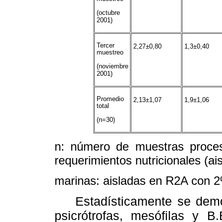
(octubre
2001)
Tercer
2,27±0,80
1,3±0,40
muestreo
(noviembre
2001)
Promedio
2,13±1,07
1,9±1,06
total
(n=30)
n: número de muestras proces
requerimientos nutricionales (ai
marinas: aisladas en R2A con 
Estadísticamente se demost
psicrótrofas, mesófilas y B.