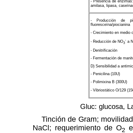
- Presencia de enzimas:
amilasa, lipasa, caseína
- Producción de pi 
fluoresceína/piocianina
- Crecimiento en medio 
-
- Reducción de NO
a 
3
- Denitrificación
- Fermentación de manit
D) Sensibilidad a antimi
- Penicilina (10U)
- Polimixina B (300U)
- Vibriostático O/129 (15
Gluc: glucosa, L
Tinción de Gram; movilidad
NaCl; requerimiento de O
e
2