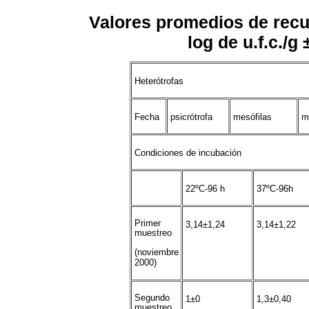
Valores promedios de recu
log de u.f.c./g
Heterótrofas
Fecha
psicrótrofa
mesófilas
m
Condiciones de incubación
22ºC-96 h
37ºC-96h
Primer
3,14±1,24
3,14±1,22
muestreo
(noviembre
2000)
Segundo
1±0
1,3±0,40
muestreo