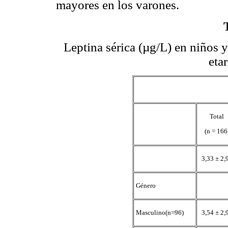
mayores en los varones.
Leptina sérica (µg/L) en niños
eta
Total
(n = 166
3,33 ± 2,
Género
Masculino(n=96)
3,54 ± 2,