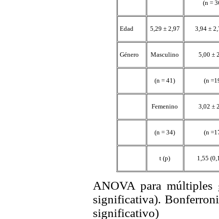
(n = 3
Edad
5,29 ± 2,97
3,94 ± 2
Género
Masculino
5,00 ± 
(n = 41)
(n =1
Femenino
3,02 ± 
(n = 34)
(n =1
t (p)
1,55 (0,
ANOVA para múltiples g
significativa). Bonferro
significativo)