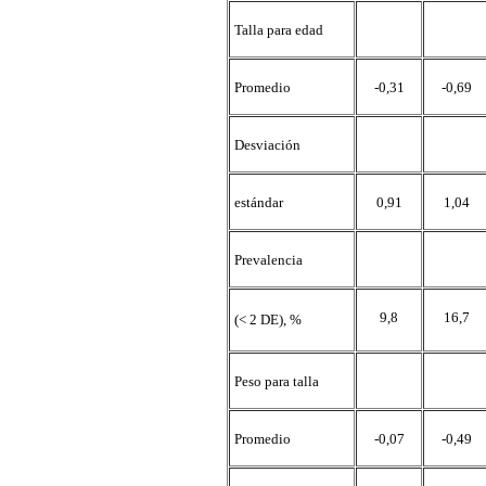
Talla para edad
Promedio
-0,31
-0,69
Desviación
estándar
0,91
1,04
Prevalencia
9,8
16,7
(< 2 DE), %
Peso para talla
Promedio
-0,07
-0,49