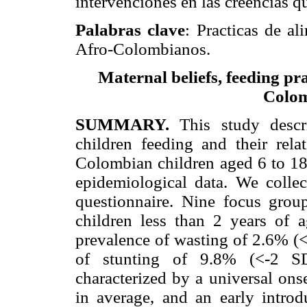
intervenciones en las creencias q
Palabras clave
: Practicas de al
Afro-Colombianos.
Maternal beliefs, feeding pra
Colom
SUMMARY.
This study descr
children feeding and their relat
Colombian children aged 6 to 1
epidemiological data. We colle
questionnaire. Nine focus grou
children less than 2 years of
prevalence of wasting of 2.6% (<
of stunting of 9.8% (<-2 SD 
characterized by a universal ons
in average, and an early intro