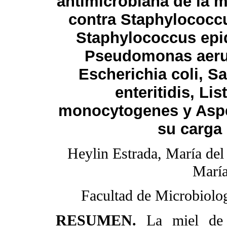
antimicrobiana de la m
contra Staphylococc
Staphylococcus epi
Pseudomonas aeru
Escherichia coli, S
enteritidis, Lis
monocytogenes y Asper
su carga
Heylin Estrada, María de
María
Facultad de Microbiolog
RESUMEN.
La miel de