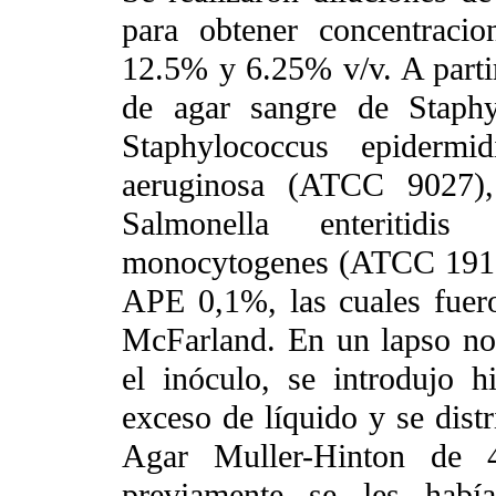
para obtener concentraci
12.5% y 6.25% v/v. A partir
de agar sangre de Staph
Staphylococcus epiderm
aeruginosa (ATCC 9027),
Salmonella enteritid
monocytogenes (ATCC 19116
APE 0,1%, las cuales fuero
McFarland. En un lapso no
el inóculo, se introdujo 
exceso de líquido y se distr
Agar Muller-Hinton de 
previamente se les había