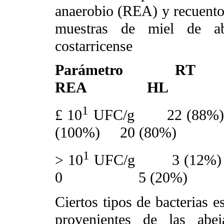
anaerobio (REA) y recuento
muestras de miel de ab
costarricense
Parámetr
REA HL
1
£
10
UFC/g 22 (88%)
(100%) 20 (80%)
1
>
10
UFC/g 3 
0 5 (20%)
Ciertos tipos de bacterias e
provenientes de las abe