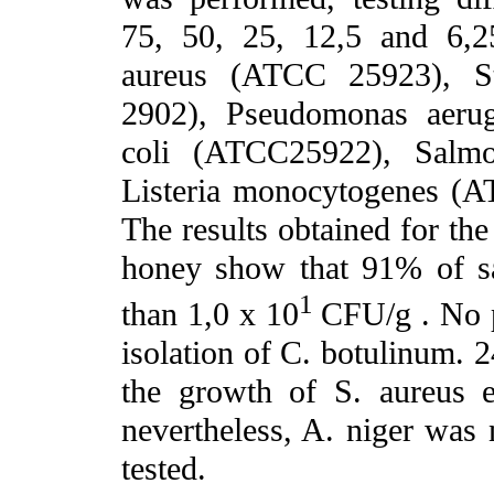
75, 50, 25, 12,5 and 6,2
aureus (ATCC 25923), St
2902), Pseudomonas aerug
coli (ATCC25922), Salmon
Listeria monocytogenes (A
The results obtained for the
honey show that 91% of s
1
than 1,0 x 10
CFU/g . No p
isolation of C. botulinum. 2
the growth of S. aureus 
nevertheless, A. niger was 
tested.