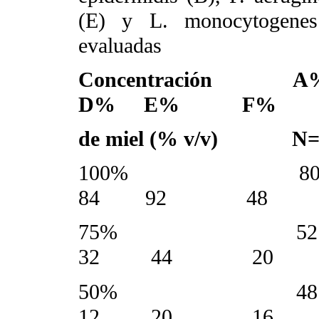
(E) y L. monocytogenes 
evaluadas
Concentra
D% E% F%
de miel (% v/v) N=
100% 
84 92 48
75% 5
32 44 20
50% 4
12 20 16