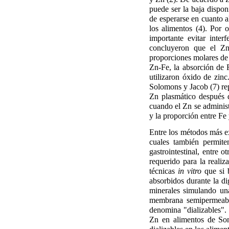
puede ser la baja dispon
de esperarse en cuanto a
los alimentos (4). Por 
importante evitar inter
concluyeron que el Zn
proporciones molares de 
Zn-Fe, la absorción de 
utilizaron óxido de zinc
Solomons y Jacob (7) rep
Zn plasmático después 
cuando el Zn se administ
y la proporción entre Fe
Entre los métodos más ex
cuales también permite
gastrointestinal, entre 
requerido para la reali
técnicas
in vitro
que si 
absorbidos durante la di
minerales simulando una
membrana semipermeable
denomina "dializables". 
Zn en alimentos de Son