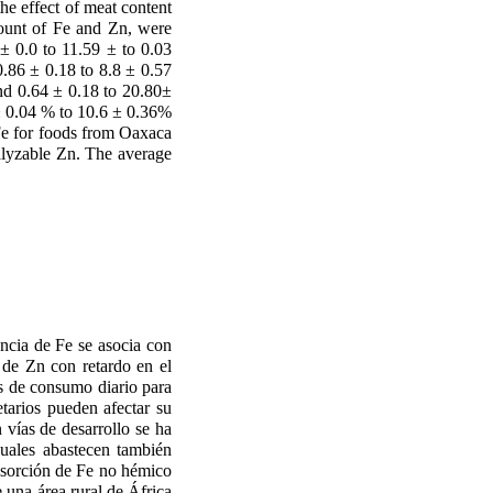
e effect of meat content
mount of Fe and Zn, were
± 0.0 to 11.59 ± to 0.03
.86 ± 0.18 to 8.8 ± 0.57
d 0.64 ± 0.18 to 20.80±
± 0.04 % to 10.6 ± 0.36%
Fe for foods from Oaxaca
lyzable Zn. The average
.
encia de Fe se asocia con
a de Zn con retardo en el
s de consumo diario para
tarios pueden afectar su
 vías de desarrollo se ha
cuales abastecen también
absorción de Fe no hémico
 una área rural de África