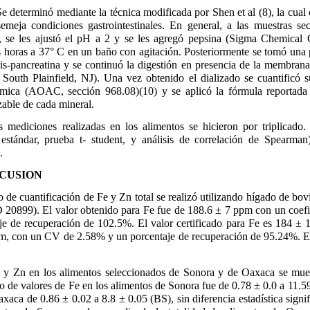
Se determinó mediante la técnica modificada por Shen et al (8), la cual 
semeja condiciones gastrointestinales. En general, a las muestras se
, se les ajustó el pH a 2 y se les agregó pepsina (Sigma Chemical 
 horas a 37° C en un baño con agitación. Posteriormente se tomó una p
lis-pancreatina y se continuó la digestión en presencia de la membrana 
th Plainfield, NJ). Una vez obtenido el dializado se cuantificó 
tómica (AOAC, sección 968.08)(10) y se aplicó la fórmula reportada 
izable de cada mineral.
s mediciones realizadas en los alimentos se hicieron por triplicado.
 estándar, prueba t- student, y análisis de correlación de Spearman
.
SCUSION
 de cuantificación de Fe y Zn total se realizó utilizando hígado de b
20899). El valor obtenido para Fe fue de 188.6 ± 7 ppm con un coefi
e de recuperación de 102.5%. El valor certificado para Fe es 184 ± 
m, con un CV de 2.58% y un porcentaje de recuperación de 95.24%. El 
e y Zn en los alimentos seleccionados de Sonora y de Oaxaca se mue
o de valores de Fe en los alimentos de Sonora fue de 0.78 ± 0.0 a 11.
xaca de 0.86 ± 0.02 a 8.8 ± 0.05 (BS), sin diferencia estadística signi