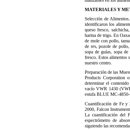
dializables en los alimen
MATERIALES Y M
Selección de Alimentos.
identificaron los alime
queso fresco, salchicha,
harina de trigo. En Oaxac
de mole con pollo, tamal 
de res, pozole de pollo,
sopa de guías, sopa de 
fresco. Estos alimentos 
nuestro centro.
Preparación de las Mues
Products Corporation 
determinar el contenid
vacío VWR 1430 (VWR Sc
estufa BLUE MC-4850-Q 
Cuantificación de Fe y
2000, Falcon Instrument
La cuantificación del
espectrómetro de absor
siguiendo las recomenda