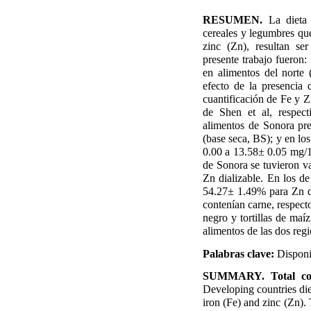
RESUMEN.
La dieta 
cereales y legumbres que
zinc (Zn), resultan se
presente trabajo fueron: 
en alimentos del norte
efecto de la presencia 
cuantificación de Fe y Z
de Shen et al, respect
alimentos de Sonora pr
(base seca, BS); y en lo
0.00 a 13.58± 0.05 mg/
de Sonora se tuvieron v
Zn dializable. En los 
54.27± 1.49% para Zn di
contenían carne, respecto 
negro y tortillas de maí
alimentos de las dos regi
Palabras clave:
Disponi
SUMMARY. Total cont
Developing countries diet
iron (Fe) and zinc (Zn).