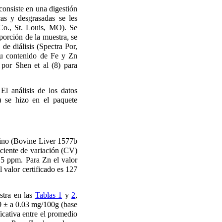
consiste en una digestión
cas y desgrasadas se les
Co., St. Louis, MO). Se
orción de la muestra, se
de diálisis (Spectra Por,
su contenido de Fe y Zn
por Shen et al (8) para
 El análisis de los datos
) se hizo en el paquete
ovino (Bovine Liver 1577b
ciente de variación (CV)
15 ppm. Para Zn el valor
valor certificado es 127
stra en las
Tablas 1
y
2
,
59 ± a 0.03 mg/100g (base
ficativa entre el promedio