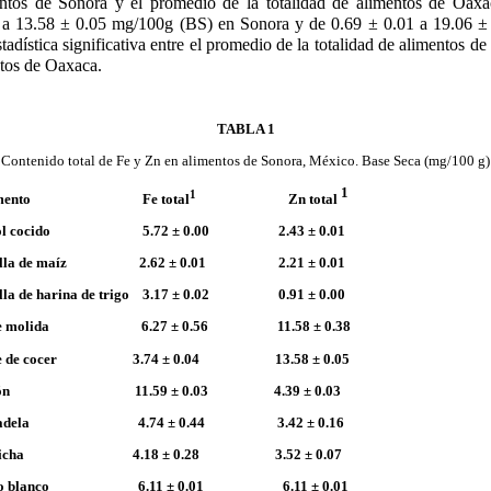
entos de Sonora y el promedio de la totalidad de alimentos de Oaxa
0 a 13.58 ± 0.05 mg/100g (BS) en Sonora y de 0.69 ± 0.01 a 19.06 ±
tadística significativa entre el promedio de la totalidad de alimentos 
ntos de Oaxaca.
TABLA 1
Contenido total de Fe y Zn en alimentos de Sonora, México. Base Seca (mg/100 g)
1
1
mento
Fe total
Zn total
ijol cocido 5.72 ± 0.00 2.43 ± 0.01
aíz 2.62 ± 0.01 2.21 ± 0.01
na de trigo 3.17 ± 0.02 0.91 ± 0.00
 6.27 ± 0.56 11.58 ± 0.38
er 3.74 ± 0.04 13.58 ± 0.05
9 ± 0.03 4.39 ± 0.03
4.74 ± 0.44 3.42 ± 0.16
.18 ± 0.28 3.52 ± 0.07
o 6.11 ± 0.01 6.11 ± 0.01