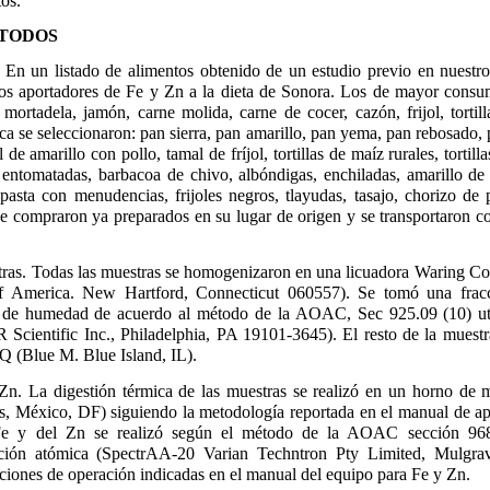
tos.
ETODOS
 En un listado de alimentos obtenido de un estudio previo en nuestro 
ntos aportadores de Fe y Zn a la dieta de Sonora. Los de mayor consu
 mortadela, jamón, carne molida, carne de cocer, cazón, frijol, tortill
a se seleccionaron: pan sierra, pan amarillo, pan yema, pan rebosado, p
de amarillo con pollo, tamal de fríjol, tortillas de maíz rurales, tortil
 entomatadas, barbacoa de chivo, albóndigas, enchiladas, amarillo de
pasta con menudencias, frijoles negros, tlayudas, tasajo, chorizo de 
se compraron ya preparados en su lugar de origen y se transportaron c
tras. Todas las muestras se homogenizaron en una licuadora Waring C
of America. New Hartford, Connecticut 060557). Se tomó una fracc
o de humedad de acuerdo al método de la AOAC, Sec 925.09 (10) uti
ientific Inc., Philadelphia, PA 19101-3645). El resto de la muestr
(Blue M. Blue Island, IL).
 Zn. La digestión térmica de las muestras se realizó en un horno 
s, México, DF) siguiendo la metodología reportada en el manual de a
 Fe y del Zn se realizó según el método de la AOAC sección 968.
ción atómica (SpectrAA-20 Varian Techntron Pty Limited, Mulgrave
ciones de operación indicadas en el manual del equipo para Fe y Zn.