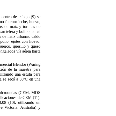
centro de trabajo (9) se
mo fueron: leche, huevo,
as de maíz y tortillas de
an telera y bolillo, tamal
las de maíz urbanas, caldo
 pollo, ejotes con huevo,
puerco, quesillo y queso
ongelados vía aérea hasta
omercial Blendor (Waring
ión de la muestra para
lizando una estufa para
a se secó a 50ºC en una
de microondas (CEM, MDS
plicaciones de CEM (11).
08 (10), utilizando un
 Victoria, Australia) y