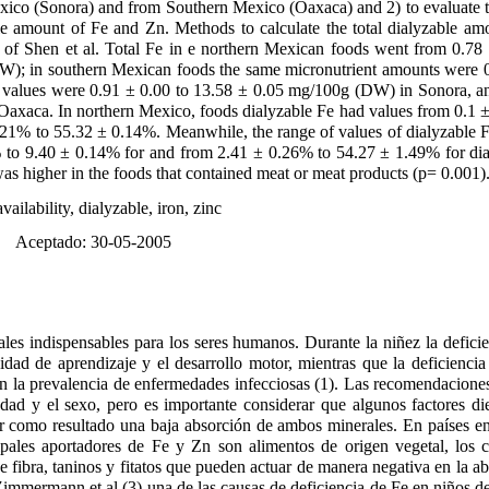
ico (Sonora) and from Southern Mexico (Oaxaca) and 2) to evaluate th
ble amount of Fe and Zn. Methods to calculate the total dialyzable a
f Shen et al. Total Fe in e northern Mexican foods went from 0.78 
); in southern Mexican foods the same micronutrient amounts were 0
 values were 0.91 ± 0.00 to 13.58 ± 0.05 mg/100g (DW) in Sonora, an
axaca. In northern Mexico, foods dialyzable Fe had values from 0.1 
.21% to 55.32 ± 0.14%. Meanwhile, the range of values of dialyzable 
 to 9.40 ± 0.14% for and from 2.41 ± 0.26% to 54.27 ± 1.49% for dia
was higher in the foods that contained meat or meat products (p= 0.001)
vailability, dialyzable, iron, zinc
 Aceptado: 30-05-2005
les indispensables para los seres humanos. Durante la niñez la defici
dad de aprendizaje y el desarrollo motor, mientras que la deficienci
n la prevalencia de enfermedades infecciosas (1). Las recomendacione
dad y el sexo, pero es importante considerar que algunos factores die
ar como resultado una baja absorción de ambos minerales. En países en
ipales aportadores de Fe y Zn son alimentos de origen vegetal, los 
e fibra, taninos y fitatos que pueden actuar de manera negativa en la 
immermann et al (3) una de las causas de deficiencia de Fe en niños de