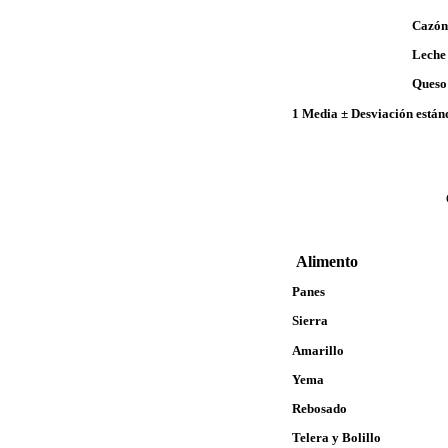
Ca
Lec
Ques
1
Media ± Desviación están
Alimento Fe 
Panes
Sierra 2.31 
Amarillo 4.26
Yema 1.79 ±
Rebosado 1.94
Telera y Bolillo 