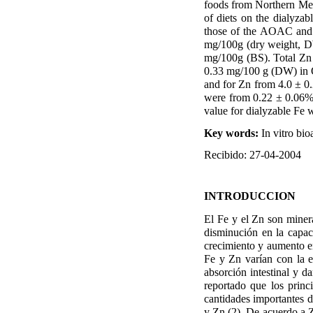
foods from Northern Mex
of diets on the dialyza
those of the AOAC and o
mg/100g (dry weight, DW
mg/100g (BS). Total Zn
0.33 mg/100 g (DW) in O
and for Zn from 4.0 ± 0
were from 0.22 ± 0.06%
value for dialyzable Fe 
Key words:
In vitro bioa
Recibido: 27-04-2004
INTRODUCCION
El Fe y el Zn son minera
disminución en la capaci
crecimiento y aumento e
Fe y Zn varían con la e
absorción intestinal y d
reportado que los princ
cantidades importantes d
y Zn (2). De acuerdo a Z