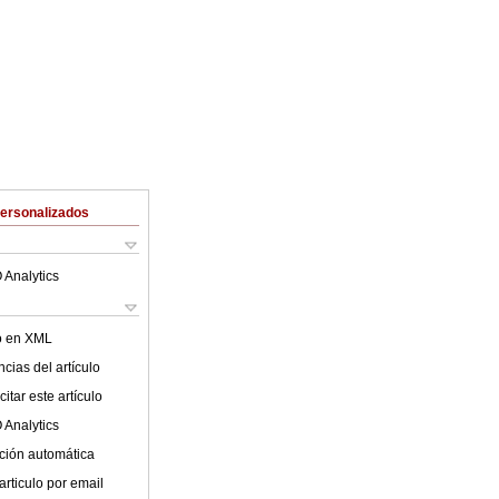
Personalizados
 Analytics
lo en XML
cias del artículo
itar este artículo
 Analytics
ción automática
articulo por email