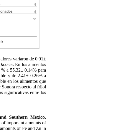
s
cionados
nk
valores variaron de 0.91±
axaca. En los alimentos
21 % a 55.32± 0.14% para
able y de 2.41± 0.26% a
ble en los alimentos que
e Sonora respecto al frijol
 significativas entre los
and Southern Mexico.
rs of important amounts of
e amounts of Fe and Zn in