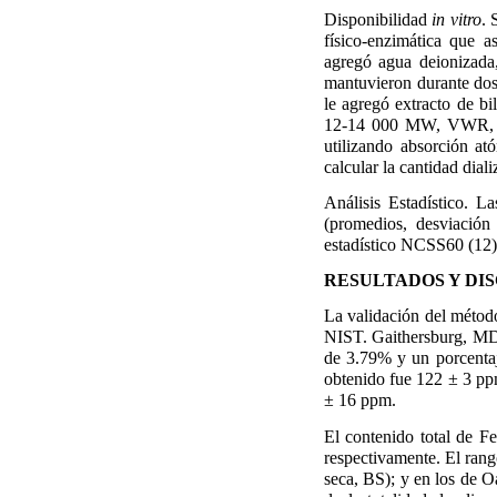
Disponibilidad
in vitro
. 
físico-enzimática que a
agregó agua deionizada
mantuvieron durante dos
le agregó extracto de bi
12-14 000 MW, VWR, Sou
utilizando absorción a
calcular la cantidad dial
Análisis Estadístico. La
(promedios, desviación
estadístico NCSS60 (12)
RESULTADOS Y DI
La validación del método
NIST. Gaithersburg, MD 
de 3.79% y un porcentaj
obtenido fue 122 ± 3 pp
± 16 ppm.
El contenido total de F
respectivamente. El rang
seca, BS); y en los de Oa