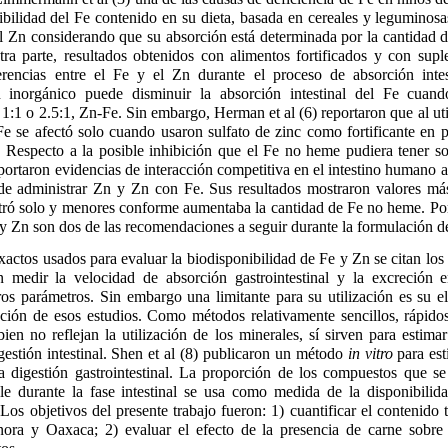
ibilidad del Fe contenido en su dieta, basada en cereales y leguminos
l Zn considerando que su absorción está determinada por la cantidad de
otra parte, resultados obtenidos con alimentos fortificados y con sup
ferencias entre el Fe y el Zn durante el proceso de absorción intes
 inorgánico puede disminuir la absorción intestinal del Fe cuand
1:1 o 2.5:1, Zn-Fe. Sin embargo, Herman et al (6) reportaron que al uti
Fe se afectó solo cuando usaron sulfato de zinc como fortificante en 
. Respecto a la posible inhibición que el Fe no heme pudiera tener s
ortaron evidencias de interacción competitiva en el intestino humano a
de administrar Zn y Zn con Fe. Sus resultados mostraron valores más
ró solo y menores conforme aumentaba la cantidad de Fe no heme. Por l
 y Zn son dos de las recomendaciones a seguir durante la formulación de
actos usados para evaluar la biodisponibilidad de Fe y Zn se citan los q
n medir la velocidad de absorción gastrointestinal y la excreción e
otros parámetros. Sin embargo una limitante para su utilización es su 
zación de esos estudios. Como métodos relativamente sencillos, rápido
bien no reflejan la utilización de los minerales, sí sirven para estim
gestión intestinal. Shen et al (8) publicaron un método
in vitro
para est
 digestión gastrointestinal. La proporción de los compuestos que se
 durante la fase intestinal se usa como medida de la disponibilida
Los objetivos del presente trabajo fueron: 1) cuantificar el contenido t
ora y Oaxaca; 2) evaluar el efecto de la presencia de carne sobre