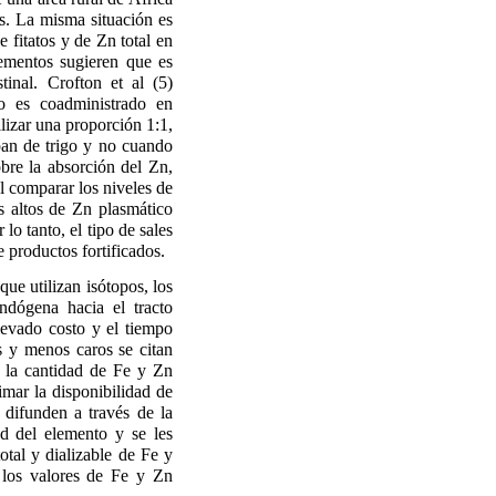
as. La misma situación es
 fitatos y de Zn total en
lementos sugieren que es
tinal. Crofton et al (5)
o es coadministrado en
lizar una proporción 1:1,
pan de trigo y no cuando
obre la absorción del Zn,
l comparar los niveles de
 altos de Zn plasmático
o tanto, el tipo de sales
 productos fortificados.
ue utilizan isótopos, los
ndógena hacia el tracto
elevado costo y el tiempo
s y menos caros se citan
ar la cantidad de Fe y Zn
imar la disponibilidad de
 difunden a través de la
d del elemento y se les
otal y dializable de Fe y
 los valores de Fe y Zn