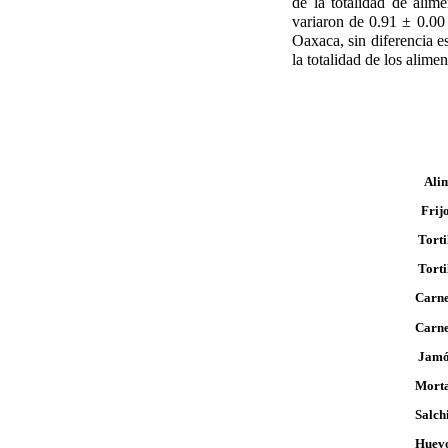
de la totalidad de alim
variaron de 0.91 ± 0.0
Oaxaca, sin diferencia es
la totalidad de los alime
Ali
Fr
Tortilla de m
Tortilla de hari
Carne molida
Carne de coc
Jamón 11.5
Mortadela 
Salchicha 4
Huevo blanc