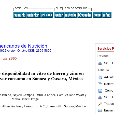
ericanos de Nutrición
Servicios 
0622
versión On-line
ISSN
2309-5806
Revista
 jun. 2005
SciELO
Articulo
 disponibilidad in vitro de hierro y zinc en
Articu
ayor consumo en Sonora y Oaxaca, México
Referen
Como c
a Bueno, Nayeli Campos, Daniela López, Carolyn Jane Wyatt
y
SciELO
María Isabel Ortega
Traduc
n Alimentación y Desarrollo, A.C., Hermosillo, Sonora, México
Enviar 