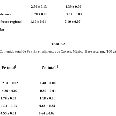
zón 2.50 ± 0.13 1.39 ± 0.00
he de vaca 0.78 ± 0.00 3.31 ± 0.03
o fresco regional 1.10 ± 0.01 7.10 ± 0.07
dar
TABLA 2
Contenido total de Fe y Zn en alimentos de Oaxaca, México. Base seca. (mg/100 g)
1
1
total
Zn total
± 0.02 1.48 ± 0.00
 ± 0.02 0.69 ± 0.01
 0.03 1.18 ± 0.06
 ± 0.13 0.66 ± 0.55
4.55 ± 0.01 0.64 ± 0.02