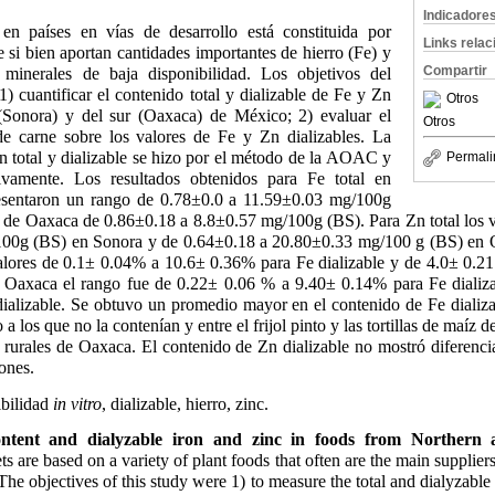
Indicadore
en países en vías de desarrollo está constituida por
Links rela
 si bien aportan cantidades importantes de hierro (Fe) y
Compartir
r minerales de baja disponibilidad. Los objetivos del
1) cuantificar el contenido total y dializable de Fe y Zn
Otros
 (Sonora) y del sur (Oaxaca) de México; 2) evaluar el
Otros
de carne sobre los valores de Fe y Zn dializables. La
n total y dializable se hizo por el método de la AOAC y
Permali
ivamente. Los resultados obtenidos para Fe total en
esentaron un rango de 0.78±0.0 a 11.59±0.03 mg/100g
s de Oaxaca de 0.86±0.18 a 8.8±0.57 mg/100g (BS). Para Zn total los 
100g (BS) en Sonora y de 0.64±0.18 a 20.80±0.33 mg/100 g (BS) en O
alores de 0.1± 0.04% a 10.6± 0.36% para Fe dializable y de 4.0± 0.
de Oaxaca el rango fue de 0.22± 0.06 % a 9.40± 0.14% para Fe dializ
alizable. Se obtuvo un promedio mayor en el contenido de Fe dializa
a los que no la contenían y entre el frijol pinto y las tortillas de maíz d
z rurales de Oaxaca. El contenido de Zn dializable no mostró diferencias
ones.
bilidad
in vitro
, dializable, hierro, zinc.
ent and dialyzable iron and zinc in foods from Northern 
s are based on a variety of plant foods that often are the main supplie
 The objectives of this study were 1) to measure the total and dialyzabl