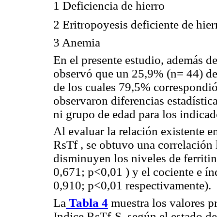
1
Deficiencia de hierro
2
Eritropoyesis deficiente de hier
3
Anemia
En el presente estudio, además del
observó que un 25,9% (n= 44) de
de los cuales 79,5% correspondió 
observaron diferencias estadístic
ni grupo de edad para los indica
Al evaluar la relación existente en
RsTf , se obtuvo una correlación 
disminuyen los niveles de ferriti
0,671; p<0,01 ) y el cociente e ín
0,910; p<0,01 respectivamente).
La
Tabla 4
muestra los valores p
Indice RsTf-S, según el estado de 