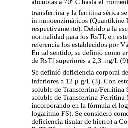
alícuotas a 70º C hasta el moment
transferrina y la ferritina sérica
inmunoenzimáticos (Quantikin
respectivamente). Debido a la esc
normalidad para los RsTf, en est
referencia los establecidos por V
En tal sentido, se definió como er
de RsTf superiores a 2,3 mg/L (9)
Se definió deficiencia corporal de 
μ
inferiores a 12
g/L (3). Con est
soluble de Transferrina/Ferritina
soluble de Transferrina-Ferritina 
incorporando en la fórmula el loga
logaritmo FS). Se consideró como
deficiencia tisular de hierro) a C