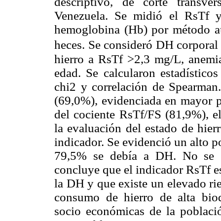
descriptivo, de corte transve
Venezuela. Se midió el RsTf 
hemoglobina (Hb) por método au
heces. Se consideró DH corpora
hierro a RsTf >2,3 mg/L, anemi
edad. Se calcularon estadísticos
chi2 y correlación de Spearman
(69,0%), evidenciada en mayor p
del cociente RsTf/FS (81,9%), el
la evaluación del estado de hier
indicador. Se evidenció un alto p
79,5% se debía a DH. No se en
concluye que el indicador RsTf es
la DH y que existe un elevado rie
consumo de hierro de alta biod
socio económicas de la població