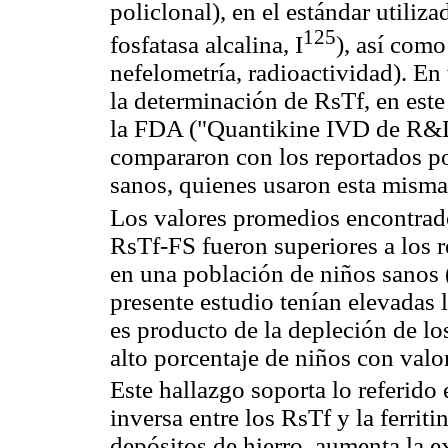
policlonal), en el estándar utiliz
125
fosfatasa alcalina, I
), así como
nefelometría, radioactividad). En
la determinación de RsTf, en este
la FDA ("Quantikine IVD de R&D 
compararon con los reportados p
sanos, quienes usaron esta misma
Los valores promedios encontrad
RsTf-FS fueron superiores a los 
en una población de niños sanos (
presente estudio tenían elevadas l
es producto de la depleción de lo
alto porcentaje de niños con valor
Este hallazgo soporta lo referido e
inversa entre los RsTf y la ferritin
depósitos de hierro, aumenta la e