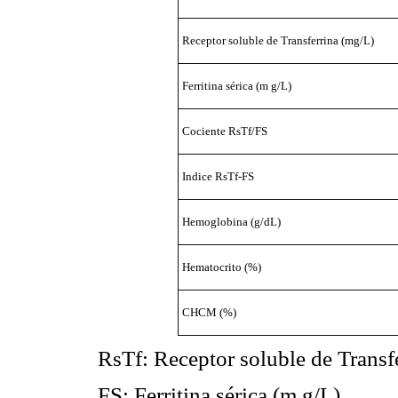
Receptor soluble de Transferrina (mg/L)
Ferritina sérica (m g/L)
Cociente RsTf/FS
Indice RsTf-FS
Hemoglobina (g/dL)
Hematocrito (%)
CHCM (%)
RsTf: Receptor soluble de Transf
FS: Ferritina sérica (m g/L)