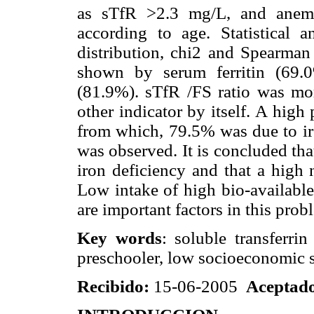
as sTfR >2.3 mg/L, and anem
according to age. Statistical a
distribution, chi2 and Spearman 
shown by serum ferritin (69.
(81.9%). sTfR /FS ratio was mor
other indicator by itself. A hig
from which, 79.5% was due to iro
was observed. It is concluded that
iron deficiency and that a high nu
Low intake of high bio-availabl
are important factors in this prob
Key words
: soluble transferrin
preschooler, low socioeconomic s
Recibido:
15-06-2005
Aceptad