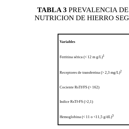
TABLA 3
PREVALENCIA DE
NUTRICION DE HIERRO SEG
Variables
1
Ferritina sérica (< 12 m g/L)
2
Receptores de transferrina (> 2,3 mg/L)
Cociente RsTf/FS (> 162)
Indice RsTf-FS (>2,1)
3
Hemoglobina (< 11 o <11,5 g/dL)