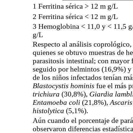
1
Ferritina sérica > 12 m g/L
2
Ferritina sérica < 12 m g/L
3
Hemoglobina < 11,0 y < 11,5 g/d
g/L
Respecto al análisis coprológico,
quienes se obtuvo muestras de he
parasitosis intestinal; con mayor
seguido por helmintos (16,9%) y
de los niños infectados tenían más
Blastocystis hominis
fue el más p
trichiura
(30,8%),
Giardia lambl
Entamoeba coli
(21,8%),
Ascaris
histolytica
(5,1%).
Aún cuando el porcentaje de pará
observaron diferencias estadística