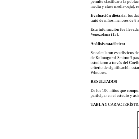
permite clasificar a la poblaci
media y clase media-baja), est
Evaluación dietaria
: los d
trató de niños menores de 8 
Esta información fue llevada
Venezolana (13).
Análisis estadístico:
Se calcularon estadísticos de
de Kolmogorof-Smirnoff para 
estudiaron a través del Coef
criterio de significación est
Windows.
RESULTADOS
De los 190 niños que componí
participar en el estudio y as
TABLA 1
CARACTERÍSTIC