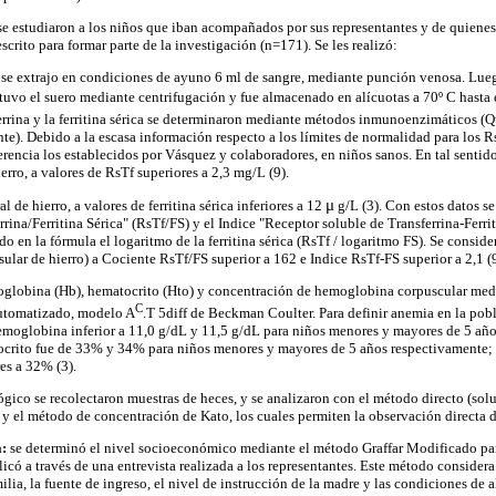
 se estudiaron a los niños que iban acompañados por sus representantes y de quiene
crito para formar parte de la investigación (n=171). Se les realizó:
 se extrajo en condiciones de ayuno 6 ml de sangre, mediante punción venosa. Lueg
btuvo el suero mediante centrifugación y fue almacenado en alícuotas a 70º C hasta
ferrina y la ferritina sérica se determinaron mediante métodos inmunoenzimáticos
). Debido a la escasa información respecto a los límites de normalidad para los Rs
rencia los establecidos por Vásquez y colaboradores, en niños sanos. En tal sentid
ierro, a valores de RsTf superiores a 2,3 mg/L (9).
μ
l de hierro, a valores de ferritina sérica inferiores a 12
g/L (3). Con estos datos se
rina/Ferritina Sérica" (RsTf/FS) y el Indice "Receptor soluble de Transferrina-Ferrit
o en la fórmula el logaritmo de la ferritina sérica (RsTf / logaritmo FS). Se consi
isular de hierro) a Cociente RsTf/FS superior a 162 e Indice RsTf-FS superior a 2,1 (9
globina (Hb), hematocrito (Hto) y concentración de hemoglobina corpuscular med
C
utomatizado, modelo A
.T 5diff de Beckman Coulter. Para definir anemia en la po
emoglobina inferior a 11,0 g/dL y 11,5 g/dL para niños menores y mayores de 5 año
tocrito fue de 33% y 34% para niños menores y mayores de 5 años respectivamente
es a 32% (3).
ógico se recolectaron muestras de heces, y se analizaron con el método directo (sol
y el método de concentración de Kato, los cuales permiten la observación directa de 
a:
se determinó el nivel socioeconómico mediante el método Graffar Modificado p
plicó a través de una entrevista realizada a los representantes. Este método consider
milia, la fuente de ingreso, el nivel de instrucción de la madre y las condiciones de 