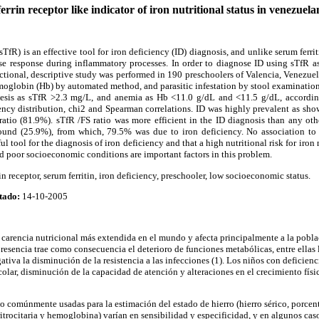
errin receptor like indicator of iron nutritional status in venezuel
(sTfR) is an effective tool for iron deficiency (ID) diagnosis, and unlike serum ferrit
se response during inflammatory processes. In order to diagnose ID using sTfR as
 sectional, descriptive study was performed in 190 preschoolers of Valencia, Venezu
lobin (Hb) by automated method, and parasitic infestation by stool examination
oiesis as sTfR >2.3 mg/L, and anemia as Hb <11.0 g/dL and <11.5 g/dL, according 
ency distribution, chi2 and Spearman correlations. ID was highly prevalent as sho
tio (81.9%). sTfR /FS ratio was more efficient in the ID diagnosis than any othe
und (25.9%), from which, 79.5% was due to iron deficiency. No association to p
ul tool for the diagnosis of iron deficiency and that a high nutritional risk for iron 
nd poor socioeconomic conditions are important factors in this problem.
rin receptor, serum ferritin, iron deficiency, preschooler, low socioeconomic status.
tado:
14-10-2005
a carencia nutricional más extendida en el mundo y afecta principalmente a la pobla
presencia trae como consecuencia el deterioro de funciones metabólicas, entre ellas
tiva la disminución de la resistencia a las infecciones (1). Los niños con deficienc
olar, disminución de la capacidad de atención y alteraciones en el crecimiento físi
o comúnmente usadas para la estimación del estado de hierro (hierro sérico, porcen
eritrocitaria y hemoglobina) varían en sensibilidad y especificidad, y en algunos cas