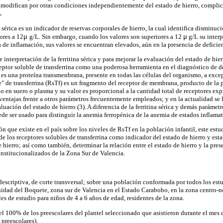
 modifican por otras condiciones independientemente del estado de hierro, compli
.
 sérica es un indicador de reservas corporales de hierro, la cual identifica disminuci
μ
μ
ores a 12
g/L. Sin embargo, cuando los valores son superiores a 12
g/L su interp
 de inflamación, sus valores se encuentran elevados, aún en la presencia de deficien
e interpretación de la ferritina sérica y para mejorar la evaluación del estado de hie
eptor soluble de transferrina como una poderosa herramienta en el diagnóstico de de
) es una proteína transmenbrana, presente en todas las células del organismo, a excep
e" de transferrina (RsTf) es un fragmento del receptor de membrana, producto de la 
o en suero o plasma y su valor es proporcional a la cantidad total de receptores exp
e ventajas frente a otros parámetros frecuentemente empleados; y en la actualidad s
uación del estado de hierro (3). A diferencia de la ferritina sérica y demás parámetro
de ser usado para distinguir la anemia ferropénica de la anemia de estados inflamato
n que existe en el país sobre los niveles de RsTf en la población infantil, este es
e los receptores solubles de transferrina como indicador del estado de hierro y esta
 hierro; así como también, determinar la relación entre el estado de hierro y la pres
 institucionalizados de la Zona Sur de Valencia.
descriptiva, de corte transversal; sobre una población conformada por todos los est
dad del Boquete, zona sur de Valencia en el Estado Carabobo, en la zona centro-n
es de estudio para niños de 4 a 6 años de edad, residentes de la zona.
l 100% de los preescolares del plantel seleccionado que asistieron durante el mes 
preescolares).