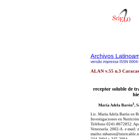
Archivos Latinoam
versão impressa
ISSN
0004
ALAN v.55 n.3 Caracas 
receptor soluble de t
hi
1
María Adela Barón
, 
Lic. María Adela Barón en Bi
Investigaciones en Nutrición
Teléfono 0241-8672852. Apar
Venezuela. 2002-A.
e-mail:
mailto:mbaron@intercable.n
334-2004 y 335-2004.