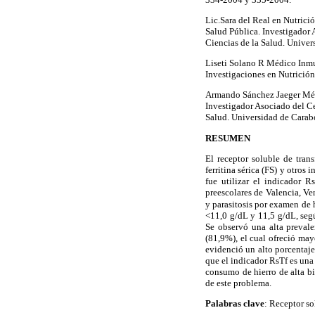
Lic.Sara del Real en Nutrici
Salud Pública. Investigador 
Ciencias de la Salud. Unive
Liseti Solano R Médico Inmu
Investigaciones en Nutrición
Armando Sánchez Jaeger Médi
Investigador Asociado del Ce
Salud. Universidad de Carab
RESUMEN
El receptor soluble de trans
ferritina sérica (FS) y otros
fue utilizar el indicador R
preescolares de Valencia, 
y parasitosis por examen de
<11,0 g/dL y 11,5 g/dL, segú
Se observó una alta preval
(81,9%), el cual ofreció may
evidenció un alto porcentaje
que el indicador RsTf es una 
consumo de hierro de alta b
de este problema.
Palabras clave
: Receptor so