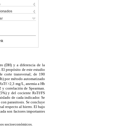
s
cionados
ar
nk
rro (DH) y a diferencia de la
. El propósito de este estudio
de corte transversal; de 190
Hb) por método automatizado
a RsTf >2,3 mg/L, anemia a Hb
i2 y correlación de Spearman.
,5%) y del cociente RsTf/FS
aislado de cada indicador. Se
 con parasitosis. Se concluye
al respecto al hierro. El bajo
ada son factores importantes
ursos socioeconómicos.