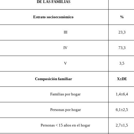
DE LAS FAMILIAS
Estrato socioeconómico
%
23,3
III
73,3
IV
3,5
V
Composición familiar
X±DE
1,4±6,4
Familias por hogar
6,1±2,5
Personas por hogar
2,7±1,5
Personas < 15 años en el hogar