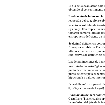
El día de la evaluación solo
obtenido el consentimiento es
Evaluación de laboratorio
:
retracción del coagulo, se o
receptores solubles de trans
System y DRG respectivamente
tomaron como valores de refe
eritropoyesis deficiente de h
Se definió deficiencia corpora
"Receptor soluble de Transfer
último se calculó incorporand
(indicativos de deficiencia t
Las determinaciones de hemo
un contador hematológico a
punto de corte un valor de h
punto de corte para el hema
hipocromía a valores inferior
Para el diagnóstico parasitol
0,85% y solución de Lugol); 
Evaluación socioeconómic
Castellano (11), el cual se a
la profesión del jefe de la fa