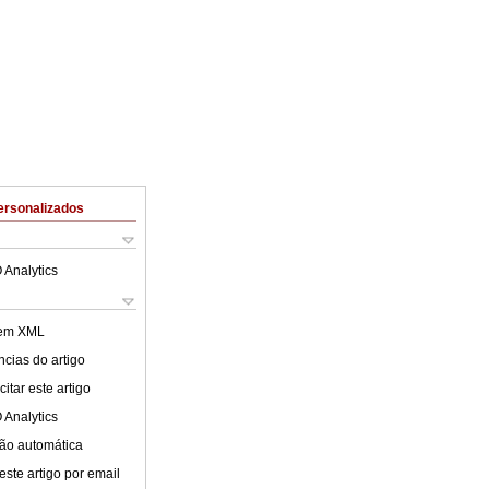
ersonalizados
 Analytics
 em XML
cias do artigo
itar este artigo
 Analytics
ão automática
este artigo por email