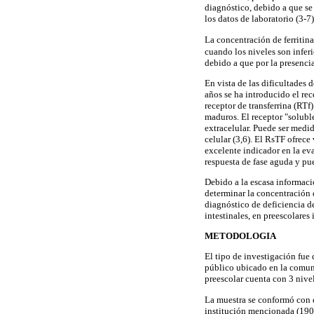
diagnóstico, debido a que se
los datos de laboratorio (3-7)
La concentración de ferritina
cuando los niveles son inferi
debido a que por la presencia
En vista de las dificultades d
años se ha introducido el rec
receptor de transferrina (RTf
maduros. El receptor "solubl
extracelular. Puede ser medid
celular (3,6). El RsTF ofrec
excelente indicador en la eval
respuesta de fase aguda y pue
Debido a la escasa informació
determinar la concentración d
diagnóstico de deficiencia de
intestinales, en preescolares
METODOLOGIA
El tipo de investigación fue 
público ubicado en la comuni
preescolar cuenta con 3 nivel
La muestra se conformó con e
institución mencionada (190 