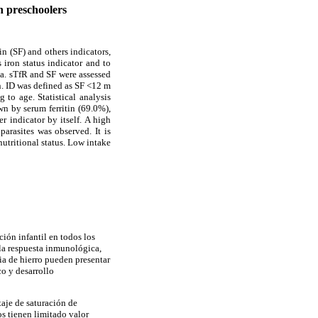
an preschoolers
in (SF) and others indicators,
 iron status indicator and to
ela. sTfR and SF were assessed
. ID was defined as SF <12 m
to age. Statistical analysis
wn by serum ferritin (69.0%),
r indicator by itself. A high
arasites was observed. It is
nutritional status. Low intake
ción infantil en todos los
 la respuesta inmunológica,
ia de hierro pueden presentar
co y desarrollo
taje de saturación de
os tienen limitado valor