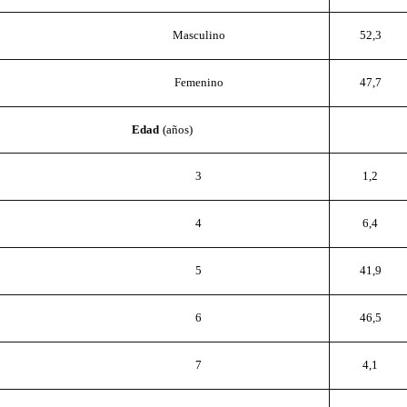
52,3
Masculino
47,7
Femenino
Edad
(años)
1,2
3
6,4
4
41,9
5
46,5
6
4,1
7