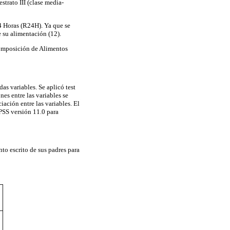
estrato III (clase media-
4 Horas (R24H). Ya que se
 su alimentación (12).
 Composición de Alimentos
as variables. Se aplicó test
es entre las variables se
ación entre las variables. El
SPSS versión 11.0 para
to escrito de sus padres para