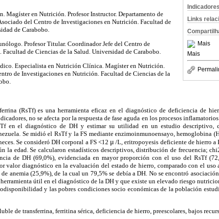
Indicadore
ón. Magíster en Nutrición. Profesor Instructor. Departamento de
Links rela
Asociado del Centro de Investigaciones en Nutrición. Facultad de
rsidad de Carabobo.
Compartilh
nólogo. Profesor Titular. Coordinador Jefe del Centro de
Mais
. Facultad de Ciencias de la Salud. Universidad de Carabobo.
Mais
co. Especialista en Nutrición Clínica. Magíster en Nutrición.
Permali
ntro de Investigaciones en Nutrición. Facultad de Ciencias de la
obo.
ferrina (RsTf) es una herramienta eficaz en el diagnóstico de deficiencia de hie
 indicadores, no se afecta por la respuesta de fase aguda en los procesos inflamatorios
sTf en el diagnóstico de DH y estimar su utilidad en un estudio descriptivo, 
Venezuela. Se midió el RsTf y la FS mediante enzimoinmunoensayo, hemoglobina (
μ
 heces. Se consideró DH corporal a FS <12
/L, eritropoyesis deficiente de hierro 
n la edad. Se calcularon estadísticos descriptivos, distribución de frecuencia; ch
encia de DH (69,0%), evidenciada en mayor proporción con el uso del RsTf (72
or valor diagnóstico en la evaluación del estado de hierro, comparado con el uso 
 de anemia (25,9%), de la cual un 79,5% se debía a DH. No se encontró asociación
herramienta útil en el diagnóstico de la DH y que existe un elevado riesgo nutricion
iodisponibilidad y las pobres condiciones socio económicas de la población estudi
luble de transferrina, ferritina sérica, deficiencia de hierro, preescolares, bajos rec