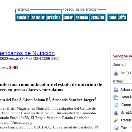
ericanos de Nutrición
Serviços P
-0622
versão On-line
ISSN
2309-5806
Journal
set. 2005
SciELO
Artigo
ranferrina como indicador del estado de nutrición de
erro en preescolares venezolanos
Artigo
Referên
2
3
4
Sara del Real
, Liseti Solano R
, Armando Sánchez Jaeger
.
Como c
oanálisis. Magíster en Nutrición. Investigador del Centro de
SciELO
. Facultad de Ciencias de la Salud. Universidad de Carabobo.
tado Postal 3458, El Trigal. Valencia. Estado Carabobo.
Traduç
 mbaron@uc.edu.ve y
et.veFinanciado por: CDCH-UC. Universidad de Carabobo, Nº
Enviar 