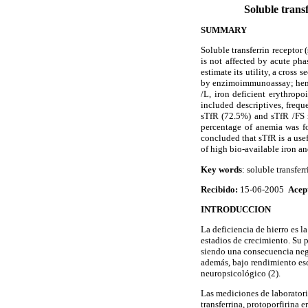
Soluble transf
SUMMARY
Soluble transferrin receptor 
is not affected by acute pha
estimate its utility, a cross
by enzimoimmunoassay; hemog
/L, iron deficient erythrop
included descriptives, frequ
sTfR (72.5%) and sTfR /FS ra
percentage of anemia was fo
concluded that sTfR is a usef
of high bio-available iron a
Key words
: soluble transfer
Recibido:
15-06-2005
Acep
INTRODUCCION
La deficiencia de hierro es l
estadios de crecimiento. Su 
siendo una consecuencia nega
además, bajo rendimiento esc
neuropsicológico (2).
Las mediciones de laboratori
transferrina, protoporfirina 