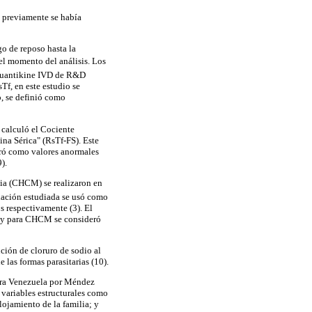
s previamente se había
o de reposo hasta la
 el momento del análisis. Los
 (Quantikine IVD de R&D
Tf, en este estudio se
o, se definió como
 calculó el Cociente
ina Sérica" (RsTf-FS). Este
deró como valores anormales
).
ia (CHCM) se realizaron en
blación estudiada se usó como
s respectivamente (3). El
; y para CHCM se consideró
ución de cloruro de sodio al
las formas parasitarias (10).
ara Venezuela por Méndez
a variables estructurales como
alojamiento de la familia; y