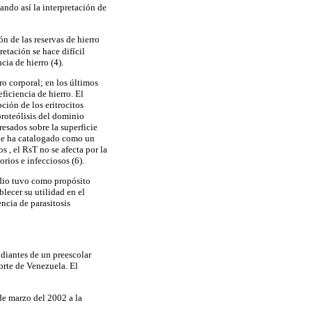
cando así
la interpretación de
ón de las reservas de hierro
retación se hace difícil
cia de hierro (4).
rro corporal; en los últimos
ficiencia de hierro. El
ción de los eritrocitos
proteólisis del dominio
resados sobre la superficie
e le ha catalogado como un
s , el RsT no se afecta por la
rios e infecciosos (6).
tudio tuvo como propósito
blecer su utilidad en el
encia de parasitosis
udiantes de un preescolar
orte de Venezuela. El
de marzo del 2002 a la