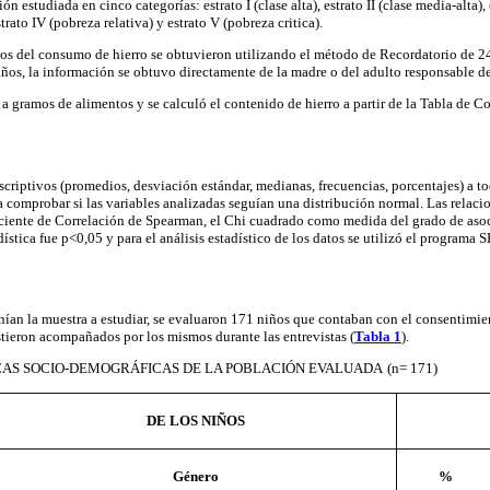
ón estudiada en cinco categorías: estrato I (clase alta), estrato II (clase media-alta), 
rato IV (pobreza relativa) y estrato V (pobreza critica).
atos del consumo de hierro se obtuvieron utilizando el método de Recordatorio de 2
años, la información se obtuvo directamente de la madre o del adulto responsable de
 a gramos de alimentos y se calculó el contenido de hierro a partir de la Tabla de
scriptivos (promedios, desviación estándar, medianas, frecuencias, porcentajes) a tod
comprobar si las variables analizadas seguían una distribución normal. Las relacion
iciente de Correlación de Spearman, el Chi cuadrado como medida del grado de asoci
adística fue p<0,05 y para el análisis estadístico de los datos se utilizó el programa 
an la muestra a estudiar, se evaluaron 171 niños que contaban con el consentimien
istieron acompañados por los mismos durante las entrevistas (
Tabla 1
).
AS SOCIO-DEMOGRÁFICAS DE LA POBLACIÓN EVALUADA
(n= 171)
DE LOS NIÑOS
Género
%