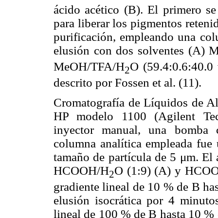
ácido acético (B). El primero s
para liberar los pigmentos reten
purificación, empleando una co
elusión con dos solventes (A)
MeOH/TFA/H
O (59.4:0.6:40.0 
2
descrito por Fossen et al. (11).
Cromatografía de Líquidos de A
HP modelo 1100 (Agilent Tec
inyector manual, una bomba c
columna analítica empleada fu
tamaño de partícula de 5
μ
m. El 
HCOOH/H
O (1:9) (A) y HCO
2
gradiente lineal de 10 % de B ha
elusión isocrática por 4 minuto
lineal de 100 % de B hasta 10 % 