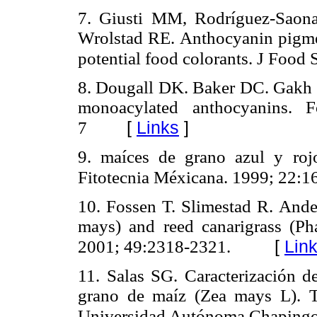
7. Giusti MM, Rodríguez-Saon
Wrolstad RE. Anthocyanin pigmen
potential food colorants. J Food
8. Dougall DK. Baker DC. Gakh E
monoacylated anthocyanins. 
[
Links
]
7
9. maíces de grano azul y rojo
Fitotecnia Méxicana. 1999; 22:1
10. Fossen T. Slimestad R. And
mays) and reed canarigrass (Ph
[
Lin
2001; 49:2318-2321.
11. Salas SG. Caracterización de
grano de maíz (Zea mays L). Te
Universidad Autónoma Chapingo