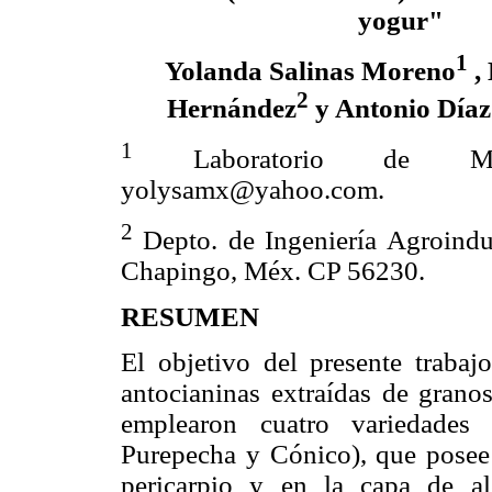
yogur"
1
Yolanda Salinas Moreno
,
2
Hernández
y Antonio Díaz
1
Laboratorio de Maí
yolysamx@yahoo.com.
2
Depto. de Ingeniería Agroindu
Chapingo, Méx. CP 56230.
RESUMEN
El objetivo del presente trabaj
antocianinas extraídas de grano
emplearon cuatro variedades 
Purepecha y Cónico), que posee 
pericarpio y en la capa de al