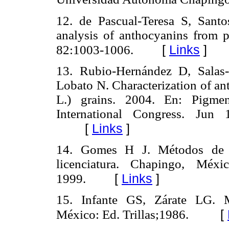
12. de Pascual-Teresa S, San
analysis of anthocyanins from 
[
Links
]
82:1003-1006.
13. Rubio-Hernández D, Salas
Lobato N. Characterization of an
L.) grains. 2004. En: Pigmen
International Congress. Jun 
[
Links
]
14. Gomes H J. Métodos de c
licenciatura. Chapingo, Méx
[
Links
]
1999.
15. Infante GS, Zárate LG. M
[
México: Ed. Trillas;1986.