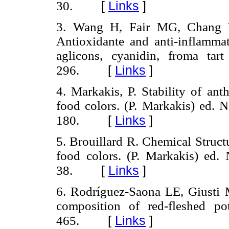
[
Links
]
30.
3. Wang H, Fair MG, Chang 
Antioxidante and anti-inflammat
aglicons, cyanidin, froma tar
[
Links
]
296.
4. Markakis, P. Stability of an
food colors. (P. Markakis) ed. 
[
Links
]
180.
5. Brouillard R. Chemical Struct
food colors. (P. Markakis) ed.
[
Links
]
38.
6. Rodríguez-Saona LE, Giusti
composition of red-fleshed p
[
Links
]
465.