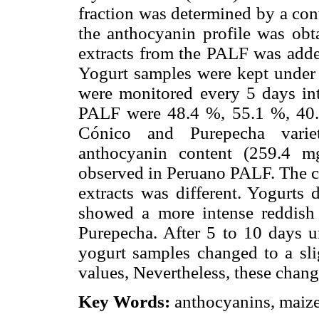
fraction was determined by a co
the anthocyanin profile was o
extracts from the PALF was adde
Yogurt samples were kept under 
were monitored every 5 days int
PALF were 48.4 %, 55.1 %, 40.2
Cónico and Purepecha varieti
anthocyanin content (259.4 m
observed in Peruano PALF. The co
extracts was different. Yogurts 
showed a more intense reddish
Purepecha. After 5 to 10 days un
yogurt samples changed to a sli
values, Nevertheless, these chang
Key Words:
anthocyanins, maize