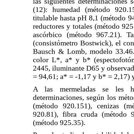
las siguientes determinaciones
(12): humedad (método 920.15
titulable hasta pH 8,1 (método 9
reductores y totales (método 925
ascórbico (método 967.21). Ta
(consistómetro Bostwick), el con
Bausch & Lomb, modelo 33.46.10
color L*, a* y b* (espectofot
2445, iluminante D65 y observado
= 94,61; a* = -1,17 y b* = 2,17) 
A las mermeladas se les hic
determinaciones, según los mét
(método 920.151), cenizas (m
920.81), fibra cruda (método 9
(método 925.35).