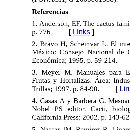
Referencias
1. Anderson, EF. The cactus fami
[
Links
]
p. 776
2. Bravo H, Scheinvar L. El int
México: Consejo Nacional de C
Económica; 1995. p. 59-214.
3. Meyer M. Manuales para Ed
Frutas y Hortalizas. Área: Indus
[
Lin
Trillas; 1997. p. 84-90.
4. Casas A y Barbera G. Mesoam
Nobel PS editor. Cacti, biolo
California Press; 2002. p. 143-62
5. Nassar JM, Ramírez R, Linare