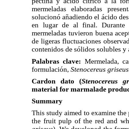
pectina y ácido cítrico a la f
mermeladas elaboradas presen
solucionó añadiendo el ácido des
en lugar de al final. Durante
mermeladas tuvieron buena acepta
de ligeras fluctuaciones observa
contenidos de sólidos solubles y a
Palabras clave:
Mermelada, cac
formulación,
Stenocereus griseus
Cardon dato (
Stenocereus gr
material for marmalade produc
Summary
This study aimed to examine the 
the fruit pulp of the red and wh
griseus
). We developed the form