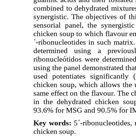
combined to dehydrated mixtures 
synergistic. The objectives of t
sensorial panel, the synergisti
chicken soup to which flavour en
´-ribonucleotides in such matrix
determined using a previous
ribonucleótidos were determine
using the panel demonstrated t
used potentiates significantly
chicken soup, which allows the u
same effect on the flavour. The c
in the dehydrated chicken soup
93.6% for MSG and 90.5% for I
Key words:
5´-ribonucleotides,
chicken soup.