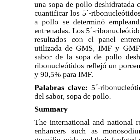
una sopa de pollo deshidratada c
cuantificar los 5´-ribonucleótido
a pollo se determinó emplean
entrenadas. Los 5´-ribonucleóti
resultados con el panel entr
utilizada de GMS, IMF y GMF p
sabor de la sopa de pollo deshi
ribonucleótidos reflejó un porc
y 90,5% para IMF.
Palabras clave:
5´-ribonucleót
del sabor, sopa de pollo.
Summary
The international and national r
enhancers such as monosodiu
guanilic acids and their fosfated