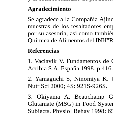
Agradecimiento
Se agradece a la Compañía Ajino
muestras de los resaltadores em
por su asesoría, así como tambié
Química de Alimentos del INH"RR
Referencias
1. Vaclavik V. Fundamentos de Ci
Acribia S.A. España.1998. p 416.
2. Yamaguchi S, Ninomiya K. 
Nutr Sci 2000; 4S: 921S-926S.
3. Okiyama A, Beauchamp G
Glutamate (MSG) in Food Syste
Subjects. Physiol Behav 1998; 6