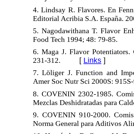
4. Lindsay R. Flavores. En Fenn
Editorial Acribia S.A. España. 2
5. Nagodawithana T. Flavor Enh
Food Tech 1994; 48: 79-85.
6. Maga J. Flavor Potentiators
[
Links
]
231-312.
7. Löliger J. Function and Imp
Amer Soc Nutr Sci 2000S: 915S
8. COVENIN 2302-1985. Comisi
Mezclas Deshidratadas para Cal
9. COVENIN 910-2000. Comisió
Norma General para Aditivos Al