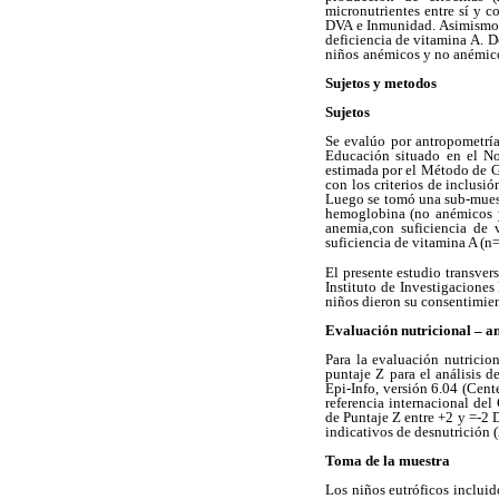
micronutrientes entre sí y c
DVA e Inmunidad. Asimismo, 
deficiencia de vitamina A.
D
niños
anémicos y no anémico
Sujetos y metodos
Sujetos
Se evalúo por antropometría
Educación situado en el No
estimada por el Método de
G
con los
criterios de inclusi
Luego se tomó una sub-mues
hemoglobina (no anémicos
anemia,con suficiencia de
suficiencia de vitamina A (
El presente estudio transver
Instituto de Investigaciones
niños dieron su consentimie
Evaluación nutricional – a
Para la evaluación nutricion
puntaje Z para el análisis d
Epi-Info, versión 6.04 (Cent
referencia internacional
del 
de Puntaje Z entre +2 y =-2 
indicativos de desnutrición (
Toma de la muestra
Los niños eutróficos incluid