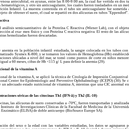
venosa
antecubital, en ayunas, entre las 8:00-9:00 am, la cual fue
vertida en dos t
s hematológicos, y otro sin anticoagulante, los
cuales fueron trasladados en un med
ición Infantil. La muestra
contenida en el tubo sin anticoagulante fue sometida 
bjeto
de obtener el suero, el cual se repartió en dos alícuotas en
tubos "Eppendorf".
activa
l análisis semicuantitativo de
la Proteína C Reactiva (Wiener Lab), con el objeto
fección al exa-
men físico y con Proteína C reactiva negativa. El resto de las
alícu
tras hemolizadas fueron descartadas.
e anemia en la población infantil
estudiada, la sangre colocada en los tubos co
matizado
Sysmex K-800, y se tomaron los valores de Hemoglobina (Hb)
estableci
aciones ubicadas a nivel del mar, se tomó como puntos
de corte en niños menore
 igual a 60 meses, cifras de Hb <115 g/
L para definir la anemia (29).
cional de la vitamina A
ional de la vitamina A, se aplicó
la técnica de Citología de Impresión Conjuntival
tional Center
for Epidemiologic and Preventive Ophthalmology (ICEPO)
(30). Se 
e un adecuado estado nutricional de vitamina A; mientras
que una CIC anormal era
traciones séricas de las
citocinas Th1 (IFN-ã) y Th2 (IL-10)
cinas, las alícuotas de suero
conservadas a -70ºC, fueron transportadas y analizada
 Instituto
de Investigaciones Clínicas de la Facultad de Medicina de la
Universida
 Enzimático (ELISA) de doble anticuerpo
(BioSource Europe SA).
lación del sexo o la edad con las
variables estudiadas, los datos se agruparon 