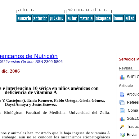
ericanos de Nutrición
Servicios 
0622
versión On-line
ISSN
2309-5806
Revista
 dic. 2006
SciELO
Articulo
e interleucina-10 sérica en niños anémicos
con
deficiencia de vitamina A
Articu
 V. Castejón (), Tania Romero, Pablo Ortega, Gisela Gómez,
Referen
Daysi Amaya y Jesús Estévez.
Como c
es Biológicas. Facultad de Medicina. Universidad del Zulia.
SciELO
Traduc
anos y animales han
mostrado que la baja ingesta de vitamina A
Enviar 
n embargo, aún no se conocen los mecanismos etiopatogénicos