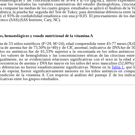
hematológicas y las
concentraciones de IFN-ã e IL-10 (pg/mL), fueron expresado
arar
los resultados las variables cuantitativas del estudio (hemoglobina,
citocin
ra comparar las medias de los cuatro grupos
estudiados se aplicó el Análisis de la
dística, la prueba fue
seguida del Test de Tukey, para determinar diferencia entre
l
ró
el 95% de confiabilidad estadística con una p<0,05. El procesamiento
de los dat
ístico (SAS) (SAS Institute, Cary, NC).
s, hematológicos y estado
nutricional de la vitamina A
a de 53 niños eutróficos
(F=29, M=24), edad comprendida entre 45-77 meses (X±
cia de
anemia fue de 75,50% (n=40) y de CIC anormal, indicativa
de DVA fue de 5
iños no anémicos fue de 61,53% superior a la
encontrada en los niños anémicos
de los valores de hemoglobina y
las concentraciones séricas de las citocinas entr
Igualmente, no
se evidenciaron relaciones significativas con el sexo ni la edad
e
oexistencia
de anemia y DVA fue mayor en los niños del sexo
masculino (52,60%) 
 diferencias no fueron estadísticamente significativas.
Nótese en la
Tabla 1
, que 
 de esperar, fueron
significativamente menores en los niños anémicos en compa
ondición
de la vitamina A. Con respecto al análisis del puntaje Z
de los indic
ficativas entre los grupos estudiados.