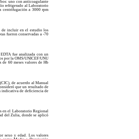
ubos: uno con anticoagulante
io refrigerado al Laboratorio
a
centrifugación a 3000 rpm
 de incluir
en el estudio los
otas fueron conservadas a -70
n EDTA
fue analizada con un
dos por la OMS/UNICEF/UNU
s de 60 meses valores de Hb
 (CIC), de
acuerdo al Manual
consideró que un resultado de
 indicativa de deficiencia de
s en el
Laboratorio Regional
d del Zulia, donde se aplicó
por sexo y edad.
Los valores