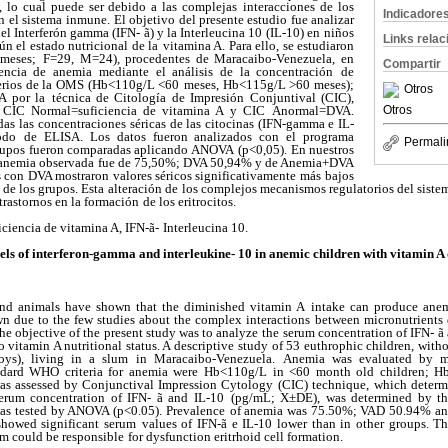
, lo cual puede ser debido a las complejas
interacciones de los
Indicadore
on el sistema inmune.
El objetivo del presente estudio fue analizar
del Interferón gamma (IFN- ã) y la Interleucina 10 (IL-10) en
niños
Links rela
n el estado nutricional de la
vitamina A. Para ello, se estudiaron
 meses;
F=29, M=24), procedentes de Maracaibo-Venezuela, en
Compartir
sencia de anemia mediante el análisis de la concentración
de
terios de la OMS (Hb<110g/L <60
meses, Hb<115g/L >60 meses);
Otros
A por la
técnica de Citología de Impresión Conjuntival (CIC),
 CIC Normal=suficiencia de vitamina A y CIC
Anormal=DVA.
Otros
as las concentraciones
séricas de las citocinas (IFN-gamma e IL-
odo
de ELISA. Los datos fueron analizados con el programa
Permali
rupos fueron comparadas aplicando ANOVA
(p<0,05). En nuestros
 anemia observada
fue de 75,50%; DVA 50,94% y de Anemia+DVA
 con DVA mostraron valores séricos significativamente más
bajos
o de los grupos. Esta alteración de
los complejos mecanismos regulatorios del siste
trastornos en la formación
de los eritrocitos.
ciencia de vitamina A, IFN-ã-
Interleucina 10.
ls of interferon-gamma and interleukine- 10 in anemic children with vitamin A 
nd animals have shown that the diminished vitamin A
intake can produce anem
n due to the few studies about the complex interactions
between micronutrients 
he objective of the present study was to analyze the
serum concentration of IFN- ã
 vitamin A nutritional status. A descriptive
study of 53 euthrophic children, witho
oys), living in a slum in Maracaibo-Venezuela.
Anemia was evaluated by m
andard WHO criteria for anemia were Hb<110g/L
in <60 month old children; H
was assessed by Conjunctival Impression Cytology
(CIC) technique, which deter
um concentration of IFN- ã and IL-10
(pg/mL; X±DE), was determined by the
 was tested by ANOVA (p<0.05). Prevalence
of anemia was 75.50%; VAD 50.94% a
howed significant serum
values of IFN-ã e IL-10 lower than in other groups. Thi
 could be responsible
for dysfunction eritrhoid cell formation.