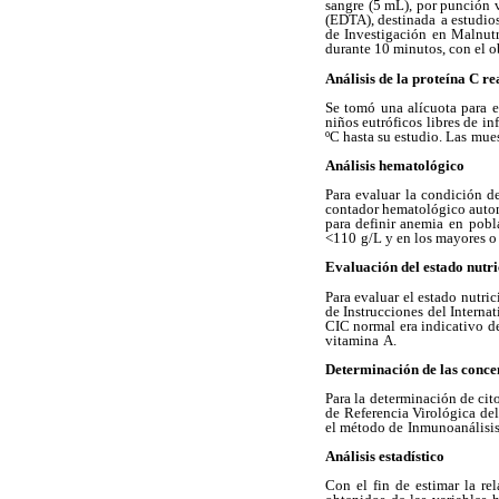
sangre (5 mL), por punción 
(EDTA), destinada
a estudio
de Investigación en Malnutr
durante 10 minutos, con el o
Análisis de la proteína C re
Se tomó una alícuota para e
niños eutróficos libres de in
ºC hasta su estudio. Las
mues
Análisis hematológico
Para evaluar la condición d
contador hematológico auto
para definir anemia
en pobl
<110
g/L y en los mayores o
Evaluación del estado nutri
Para evaluar el estado nutric
de Instrucciones del Interna
CIC normal era indicativo
d
vitamina
A.
Determinación de las concen
Para la determinación de cito
de Referencia Virológica del
el método de
Inmunoanálisis
Análisis estadístico
Con el fin de estimar la re