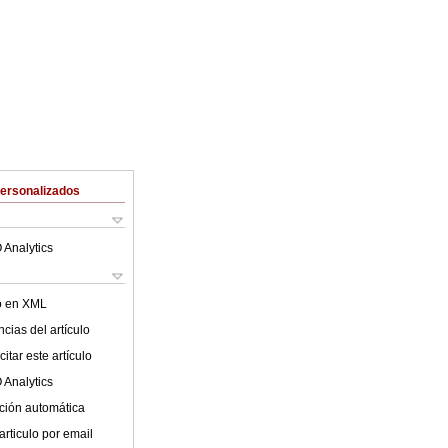
Personalizados
 Analytics
lo en XML
cias del artículo
itar este artículo
 Analytics
ción automática
articulo por email