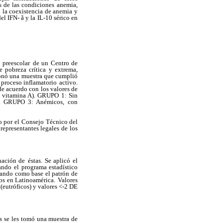
s de las condiciones
anemia,
 la coexistencia de anemia y
l IFN- ã y la IL-10 sérico en
 preescolar
de un Centro de
e pobreza crítica y extrema,
onó una muestra que cumplió
o proceso inflamatorio
activo.
de acuerdo con los valores de
e vitamina A). GRUPO 1: Sin
8). GRUPO 3: Anémicos,
con
 por el
Consejo Técnico del
representantes legales de los
nación de
éstas. Se aplicó el
zando
el programa estadístico
ando como base el patrón de
s en Latinoamérica.
Valores
(eutróficos) y valores <-2 DE
s se
les tomó una muestra de