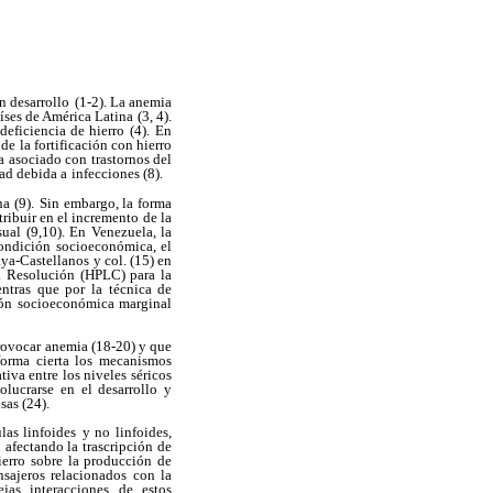
n desarrollo
(1-2). La anemia
íses de América Latina (3, 4).
eficiencia de hierro (4).
En
 de la fortificación con hierro
ha asociado con trastornos del
dad debida a
infecciones (8).
a (9).
Sin embargo, la forma
ribuir en el incremento de la
sual (9,10). En Venezuela, la
ondición
socioeconómica, el
ya-Castellanos y col. (15) en
a Resolución (HPLC) para la
ntras que por
la técnica de
ión
socioeconómica marginal
rovocar
anemia (18-20) y que
forma cierta los mecanismos
tiva entre los niveles séricos
lucrarse en el desarrollo y
sas (24).
las linfoides
y no linfoides,
afectando la trascripción de
ierro sobre la producción de
sajeros relacionados con la
jas interacciones de estos