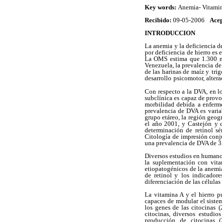
Key words:
Anemia- Vitamin
Recibido:
09-05-2006
Ace
INTRODUCCION
La anemia y la deficiencia 
por deficiencia de hierro es 
La OMS estima
que 1.300 m
Venezuela, la prevalencia de
de las harinas de maíz y
tri
desarrollo
psicomotor, altera
Con respecto a la DVA, en lo
subclínica es capaz de provo
morbilidad debida
a enferm
prevalencia de DVA es variab
grupo etáreo, la región geogr
el año 2001, y Castejón
y 
determinación de retinol sé
Citología de impresión conj
una prevalencia de DVA de 
Diversos estudios en human
la suplementación con vit
etiopatogénicos de la anemi
de retinol y
los indicadore
diferenciación de las células 
La vitamina A y el hierro p
capaces de modular el siste
los genes de las citocinas
(
citocinas, diversos
estudios
producción
de citocinas (