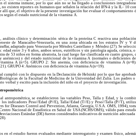
on el sistema inmune, por lo que
aún no se ha llegado a conclusiones integradora
no existen reportes
en humanos que señalen la relación del IFN-ã y la IL-
10 con
e allí que, el objetivo de la presente investigación fue evaluar
el comportamiento de
s según el estado nutricional de la vitamina
A.
, análisis clínico y determinación
sérica de la proteína C reactiva una población
roeste de
Maracaibo-Venezuela, en una zona ubicada en los estratos IV
y V d
raffar, adaptado para Venezuela por Méndez Castellano y
Méndez (27). Se selecci
ón: edad entre 3 y 6 años, ambos sexos,
eutróficos y sin patología aguda, crónica, 
tra de 53 niños en
forma aleatoria, la cual luego fue clasificada en cuatro grupos,
y anémicos) y del estado nutricional de la vitamina A
(normales o deficientes d
 vitamina A (n=5). GRUPO 2: Sin anemia,
con deficiencia de vitamina A (n=
n=21). GRUPO 4: Anémicos
con deficiencia de vitamina A (n=19).
sal cumplió con lo dispuesto
en la Declaración de Helsinki por lo que fue aprobado
 Biológicas
de la Facultad de Medicina de la Universidad del Zulia. Los
padres o 
nto
verbal y escrito para la inclusión del niño en el
proyecto de investigación.
ntropométrica
al antropométrica, se establecieron
las variables Peso, Talla y Edad, y la combi
e los indicadores
Peso//Edad (P//E), Talla//Edad (T//E) y Peso//Talla (P//T), utili
ers
for Diseases Control and Prevention, Atlanta, Georgia, U.S.A.
OMS, 1994), tom
Centro Nacional de Estadística en Salud de
USA (NCHS/OMS), válido para estudio
Desviaciones Estándar
(DE) fueron considerados indicativos de nutrición adecuada
28).
os en el estudio fueron evaluados
mediante interrogatorio y examen físico, ademá