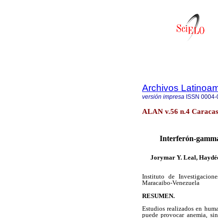
Archivos Latinoam
versión impresa
ISSN
0004-
ALAN v.56 n.4 Caracas
Interferón-gamma 
Jorymar Y. Leal, Haydée
Instituto de Investigacion
Maracaibo-Venezuela
RESUMEN.
Estudios realizados en hum
puede provocar anemia,
si