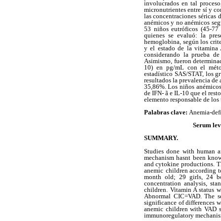
involucrados en tal proceso
micronutrientes entre sí y c
las concentraciones
séricas 
anémicos y no anémicos segú
53 niños eutróficos (45-77
quienes se
evaluó: la pre
hemoglobina, según los cri
y el estado de la vitamina 
considerando
la prueba de
Asimismo, fueron determinad
10) en pg/mL con el mét
estadístico
SAS/STAT, los g
resultados la prevalencia de
35,86%. Los niños
anémicos
de IFN- ã e IL-10 que el rest
elemento responsable de los 
Palabras clave:
Anemia-defi
Serum leve
SUMMARY.
Studies done
with human a
mechanism hasnt
been know
and cytokine
productions. T
anemic
children according to
month old; 29 girls, 24 b
concentration
analysis, st
children.
Vitamin A status 
Abnormal CIC=VAD. The ser
significance of differences
anemic children with VAD s
immunoregulatory mechanism