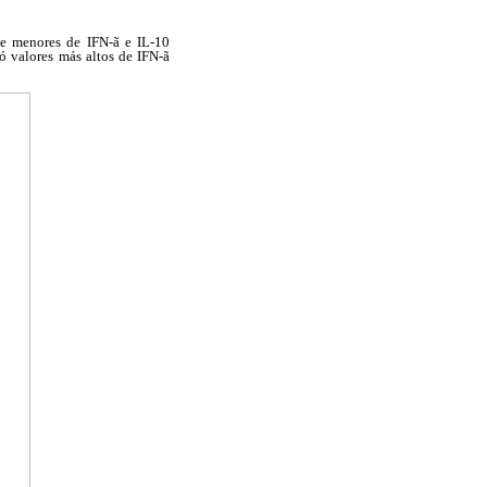
te menores de
IFN-ã e IL-10
ó valores más altos de IFN-ã