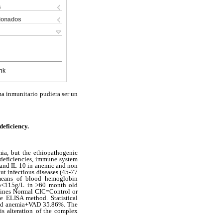
s
cionados
nk
ma inmunitario
pudiera ser un
deficiency.
ia, but the ethiopathogenic
deficiencies, immune system
 and IL-10 in anemic and non
ut infectious diseases (45-77
eans of blood hemoglobin
b<115g/L in >60 month old
mines Normal CIC=Control or
 ELISA method. Statistical
nd anemia+VAD
35.86%. The
s alteration
of the complex