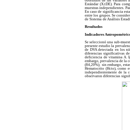
obtenidos de las variables 
Estándar (X±DE). Para comp
muestras independientes.
Pa
En caso de significancia esta
entre los grupos. Se conside
de Sistema
de Análisis Estad
Resultados
Indicadores Antropométrico
Se seleccionó una sub-muestr
presente estudio la prevalen
de DVA detectada
en los n
diferencias significativas 
deficiencia de vitamina A. 
embargo, prevalencia de la c
(84,20%);
sin embargo, estas
Hematocrito (Hcto), como es
independientemente de la c
observaron diferencias
signi