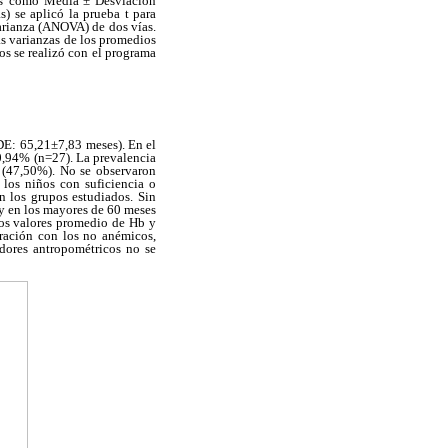
s
como Media ± Desviación
as) se aplicó la prueba t para
 Varianza (ANOVA) de
dos vías.
as varianzas de los promedios
os se realizó con el programa
DE:
65,21±7,83 meses). En el
0,94% (n=27). La prevalencia
 (47,50%). No se observaron
e los niños
con suficiencia o
n los grupos estudiados. Sin
y en los mayores de 60 meses
los valores promedio de
Hb y
ración
con los no anémicos,
adores antropométricos no se