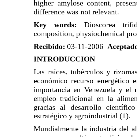
higher amylose content,
presen
difference was
not relevant.
Key words:
Dioscorea trif
composition,
physiochemical prop
Recibido:
03-11-2006
Aceptad
INTRODUCCION
Las raíces, tubérculos y rizoma
económico recurso energético e
importancia en Venezuela y el
empleo tradicional en la
alime
gracias al
desarrollo científi
estratégico y agroindustrial (1).
Mundialmente la industria del a