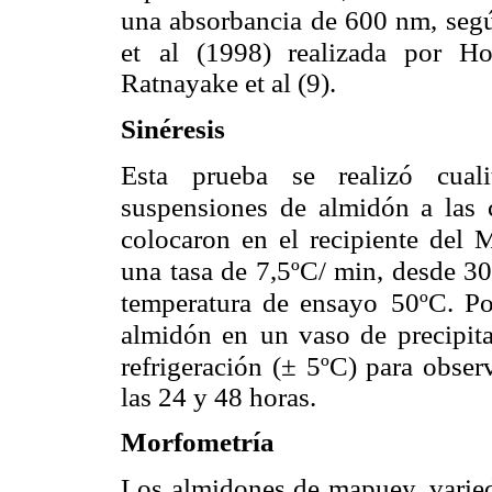
una absorbancia
de 600 nm, seg
et
al (1998) realizada por H
Ratnayake et al (9).
Sinéresis
Esta prueba se realizó cuali
suspensiones de almidón a las 
colocaron en el recipiente del 
una tasa de 7,5ºC/ min, desde 30
temperatura de ensayo
50ºC. Po
almidón en
un vaso de precipit
refrigeración (± 5ºC) para obser
las 24 y 48 horas.
Morfometría
Los almidones de mapuey, varie