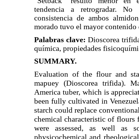
"Setback" resultó menor en e
tendencia a retrogradar. No 
consistencia de ambos almido
morado tuvo el mayor contenido 
Palabras clave:
Dioscorea trifid
química, propiedades fisicoquímic
SUMMARY.
Evaluation of the flour and st
mapuey (Dioscorea trifida). M
America tuber, which is appreciate
been fully cultivated in Venezuel
starch could replace conventiona
chemical characteristic of
flours
were assessed, as
well as so
physicochemical and
rheologica