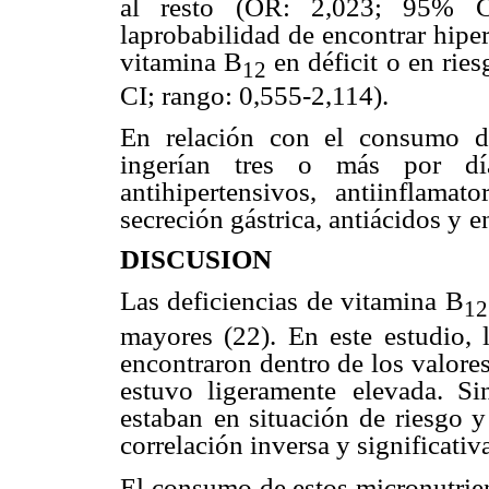
al resto
(OR: 2,023; 95% CI
laprobabilidad de encontrar hipe
vitamina B
en déficit o en ries
12
CI; rango: 0,555-2,114).
En relación con el consumo 
ingerían tres o más por dí
antihipertensivos, antiinflamat
secreción gástrica, antiácidos y
e
DISCUSION
Las deficiencias de vitamina B
12
mayores (22). En este estudio, 
encontraron dentro de los valore
estuvo ligeramente
elevada. S
estaban
en situación de riesgo y
correlación inversa y significati
El consumo de estos micronutrien