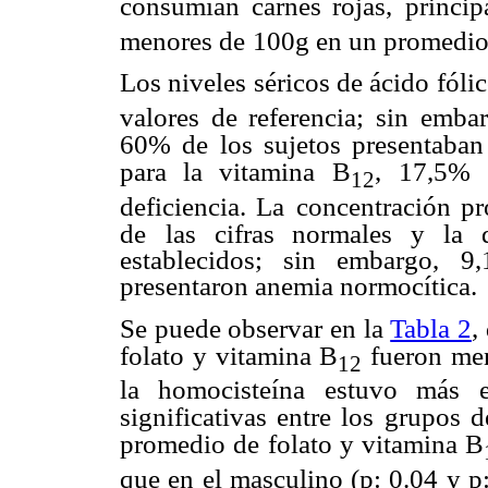
consumían carnes rojas,
princip
menores de
100g en un promedio 
Los niveles séricos de ácido fóli
valores de referencia; sin embar
60% de los sujetos presentaban
para la vitamina B
,
17,5% s
12
deficiencia. La
concentración p
de
las cifras normales y la 
establecidos; sin embargo, 9
presentaron anemia normocítica.
Se puede observar en la
Tabla 2
,
folato y vitamina B
fueron me
12
la homocisteína estuvo más
significativas entre los
grupos d
promedio de
folato y vitamina B
que en el masculino (p: 0.04 y p