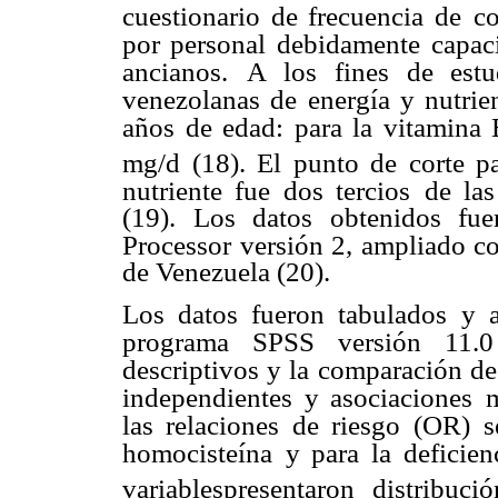
cuestionario de frecuencia de
co
por personal debidamente
capac
ancianos.
A los fines de estu
venezolanas de energía y nutrie
años de edad: para la vitamina
mg/d (18). El punto de corte p
nutriente fue dos tercios
de la
(19). Los datos obtenidos fu
Processor versión 2, ampliado c
de Venezuela (20).
Los datos fueron tabulados y a
programa SPSS versión 11.0 
descriptivos y la comparación d
independientes y asociaciones
m
las relaciones de riesgo
(OR) se
homocisteína
y para la deficie
variablespresentaron distribuc