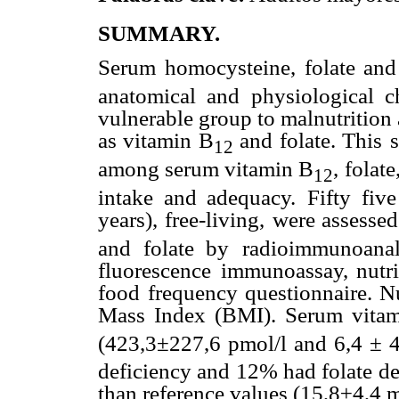
SUMMARY.
Serum homocysteine, folate and
anatomical and physiological c
vulnerable group to malnutrition
as vitamin B
and folate. This
12
among serum vitamin B
,
folat
12
intake and adequacy.
Fifty fiv
years), free-living,
were assesse
and folate by
radioimmunoanal
fluorescence
immunoassay, nutri
food
frequency questionnaire. N
Mass Index (BMI). Serum vita
(423,3±227,6 pmol/l and 6,4 ± 4
deficiency and 12% had folate de
than reference values (15,8±4,4 