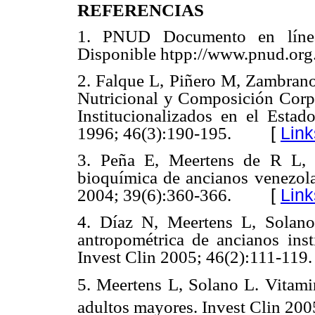
REFERENCIAS
1. PNUD Documento en línea
Disponible htpp://www.pnud.org
2. Falque L, Piñero M, Zambrano
Nutricional y Composición Corp
Institucionalizados en el Estado
[
Link
1996; 46(3):190-195.
3. Peña E, Meertens de R L, S
bioquímica de ancianos venezola
[
Link
2004; 39(6):360-366.
4. Díaz N, Meertens L, Solano
antropométrica de ancianos inst
Invest Clin 2005; 46(2):111-119.
5. Meertens L, Solano L. Vitam
adultos mayores. Invest Clin 200