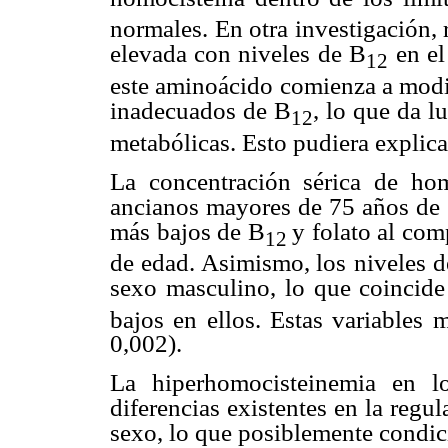
normales. En otra investigación, 
elevada con niveles de B
en e
12
este aminoácido
comienza a modif
inadecuados de B
, lo que da l
12
metabólicas. Esto pudiera explica
La concentración sérica de hom
ancianos mayores de 75 años de 
más bajos de B
y folato al com
12
de edad. Asimismo, los
niveles 
sexo masculino,
lo que coincid
bajos en ellos. Estas variables 
0,002).
La hiperhomocisteinemia en l
diferencias existentes en la regu
sexo, lo que posiblemente condi