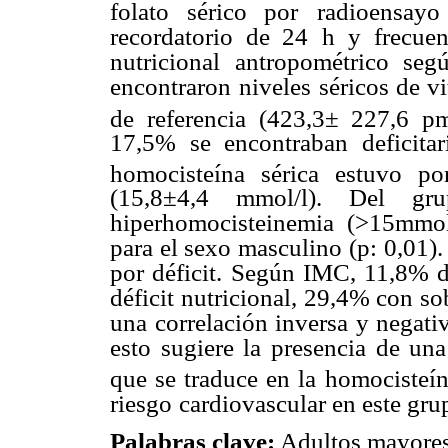
folato sérico por
radioensay
recordatorio de 24
h y frecue
nutricional
antropométrico seg
encontraron
niveles séricos de v
de
referencia (423,3± 227,6 p
17,5% se encontraban deficita
homocisteína sérica estuvo po
(15,8±4,4 mmol/l). Del gr
hiperhomocisteinemia (>15mmol
para el sexo masculino (p: 0,01)
por déficit. Según IMC, 11,8% d
déficit nutricional, 29,4% con s
una correlación inversa y negativ
esto sugiere la presencia de una
que se traduce en la
homocisteín
riesgo
cardiovascular en este gru
Palabras clave:
Adultos mayores,