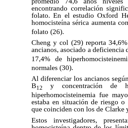
promedio 74,6 años niveles
encontrando correlación signific
folato. En el estudio Oxford
H
homocisteína sérica
aumenta con 
folato
(26).
Cheng y col (29) reporta 34,6%
ancianos, asociado a deficiencia 
17,4% de hiperhomocisteinemi
normales (30).
Al diferenciar los ancianos según
B
y concentración de h
12
hiperhomocisteinemia fue mayo
estaba en situación de riesgo o 
que coinciden con los de
Clarke 
Estos investigadores, presen
homocisteína dentro de los lími