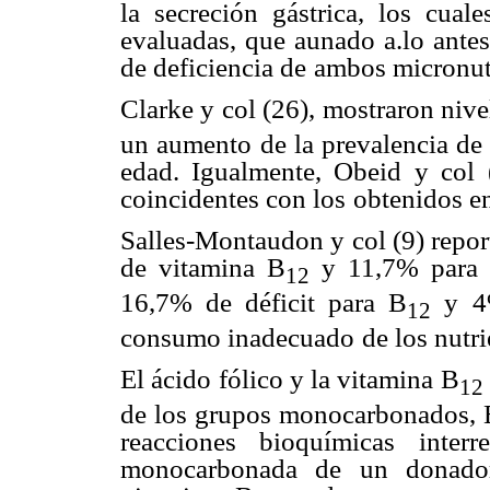
la secreción gástrica, los cuale
evaluadas, que aunado a.lo antes
de deficiencia de
ambos micronutr
Clarke y col (26), mostraron nive
un aumento de la prevalencia de 
edad. Igualmente, Obeid y col
coincidentes con los
obtenidos en
Salles-Montaudon y col (9) repo
de vitamina B
y 11,7% para f
12
16,7% de déficit para B
y
4
12
consumo inadecuado
de los nutr
El ácido fólico y la vitamina B
12
de los grupos monocarbonados, 
reacciones bioquímicas
inter
monocarbonada de
un donador