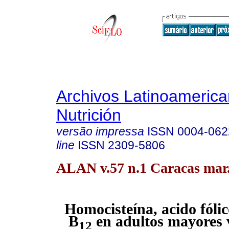
Archivos Latinoameric
Nutrición
versão impressa
ISSN
0004-062
line
ISSN
2309-5806
ALAN v.57 n.1 Caracas mar
Homocisteína, acido fóli
B
en adultos mayores 
12