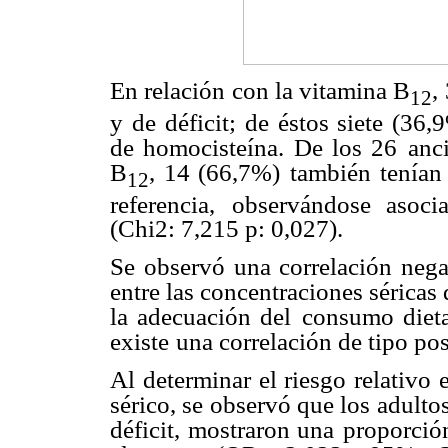
En relación con la vitamina B
,
12
y de déficit; de éstos siete (36,
de homocisteína. De los 26
anc
B
, 14 (66,7%)
también tenían
12
referencia,
observándose asociac
(Chi2: 7,215 p: 0,027).
Se observó una correlación negati
entre las concentraciones séricas 
la adecuación del
consumo dieta
existe
una correlación de tipo posi
Al determinar el riesgo relativo 
sérico, se observó que los adult
déficit, mostraron una
proporció