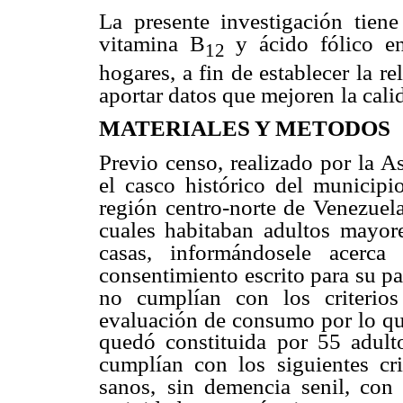
La presente investigación tien
vitamina B
y ácido fólico e
12
hogares, a fin de establecer la re
aportar datos que mejoren
la cali
MATERIALES Y METODOS
Previo censo, realizado por la A
el casco histórico del municip
región centro-norte de Venezuela
cuales habitaban adultos
mayore
casas,
informándosele acerca 
consentimiento
escrito para su p
no cumplían con los criterio
evaluación de consumo por lo qu
quedó constituida por 55 adul
cumplían con los
siguientes cr
sanos,
sin demencia senil, con 