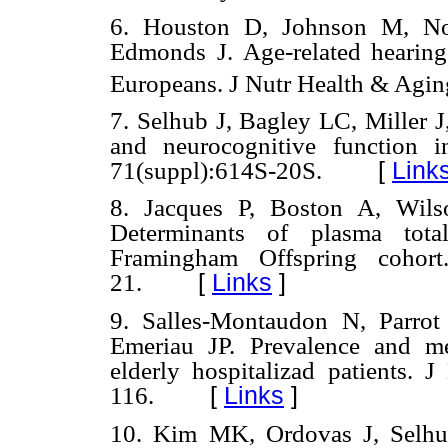
6. Houston D, Johnson M, No
Edmonds J. Age-related hearing
Europeans. J Nutr Health & Agin
7. Selhub J, Bagley LC, Miller J
and neurocognitive function 
[
Link
71(suppl):614S-20S.
8. Jacques P, Boston A, Wils
Determinants of plasma tota
Framingham Offspring coho
[
Links
]
21.
9. Salles-Montaudon N, Parrot
Emeriau JP. Prevalence and m
elderly hospitalizad patients. J
[
Links
]
116.
10. Kim MK, Ordovas J, Selh