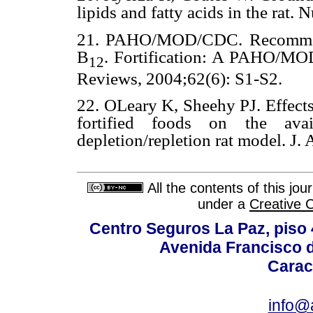
lipids and fatty acids in the rat. 
21. PAHO/MOD/CDC. Recommend
B
. Fortification: A PAHO/M
12
Reviews, 2004;62(6): S1-S2.
22. OLeary K, Sheehy PJ. Effect
fortified foods on the ava
depletion/repletion rat model. J
All the contents of this jo
under a
Creative 
Centro Seguros La Paz, piso 4
Avenida Francisco d
Carac
info@a