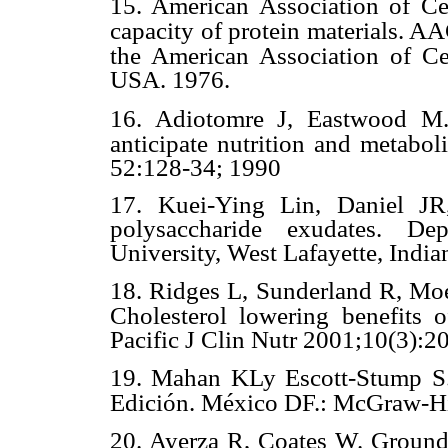
15. American Association of C
capacity of protein materials. 
the American Association of Ce
USA. 1976.
16. Adiotomre J, Eastwood M.A
anticipate nutrition and metabol
52:128-34; 1990
17. Kuei-Ying Lin, Daniel JR
polysaccharide exudates. De
University, West Lafayette, Indi
18. Ridges L, Sunderland R, Mo
Cholesterol lowering benefits 
Pacific J Clin Nutr 2001;10(3):2
19. Mahan KLy Escott-Stump S. 
Edición. México DF.: McGraw-Hil
20. Ayerza R, Coates W. Ground 