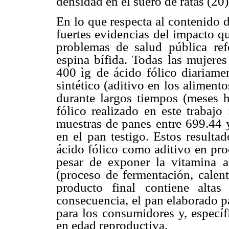
densidad en el suero de ratas (20)
En lo que respecta al contenido d
fuertes evidencias del impacto qu
problemas de salud pública
re
espina bífida. Todas
las mujeres
400 ìg
de ácido fólico diariam
sintético (aditivo en los aliment
durante largos tiempos (meses h
fólico realizado en este trabajo
muestras de panes
entre 699.44 
en el
pan testigo. Estos resultad
ácido fólico como aditivo en pro
pesar de exponer la vitamina a
(proceso de fermentación, calen
producto final
contiene altas
consecuencia,
el pan elaborado p
para los consumidores y, específ
en edad reproductiva.