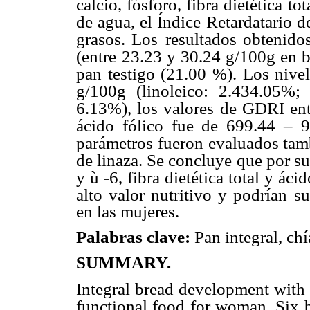
calcio, fósforo, fibra dietética
tot
de agua, el Índice
Retardatario d
grasos. Los
resultados obtenido
(entre
23.23 y 30.24 g/100g en ba
pan testigo (21.00 %). Los nivel
g/100g (linoleico: 2.434.05%; 
6.13%), los valores de GDRI ent
ácido fólico fue de 699.44 – 
parámetros fueron evaluados tamb
de linaza. Se concluye que por s
y ù -6, fibra dietética total y ácid
alto valor nutritivo y podrían
su
en las mujeres.
Palabras clave:
Pan integral, chí
SUMMARY.
Integral bread development with 
functional food for woman. Six 