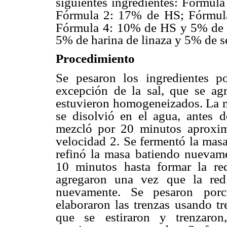
siguientes ingredientes: Fórmula
Fórmula 2: 17%
de HS; Fórmul
Fórmula
4: 10% de HS y 5% de s
5% de harina de linaza y 5% de se
Procedimiento
Se pesaron los ingredientes p
excepción de la sal, que se ag
estuvieron homogeneizados. La 
se disolvió en el agua, antes
d
mezcló por 20 minutos
aproxi
velocidad
2. Se fermentó la mas
refinó la masa batiendo nuevam
10 minutos hasta formar la re
agregaron una vez que la re
nuevamente. Se pesaron
por
elaboraron las trenzas
usando tr
que se
estiraron y trenzaro