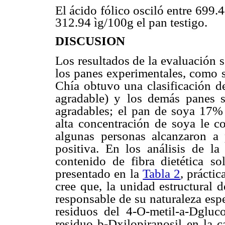
El ácido fólico osciló entre 699.
312.94 ìg/100g el pan testigo.
DISCUSION
Los resultados de la evaluación s
los panes experimentales, como 
Chía obtuvo una clasificación
d
agradable) y
los demás panes 
agradables;
el pan de soya 17%
alta concentración de soya le c
algunas personas alcanzaron a p
positiva. En los análisis de la
contenido de fibra dietética
so
presentado en
la
Tabla 2
, prácti
cree que, la unidad estructural 
responsable de su naturaleza esp
residuos del 4-O-metil-a-Dgluco
residuo b-Dxilopiranosil
en la c