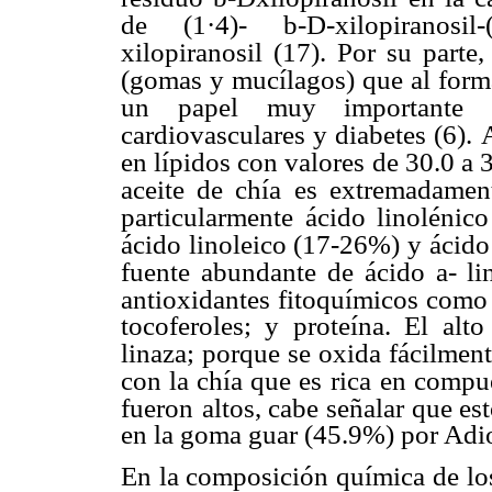
de (1·4)- b-D-xilopiranosil-(
xilopiranosil (17). Por su parte
(gomas y mucílagos) que al forma
un papel muy importante 
cardiovasculares y diabetes (6).
A
en lípidos con valores
de 30.0 a 
aceite de chía es extremadamen
particularmente ácido linolénic
ácido linoleico (17-26%) y
ácido
fuente abundante
de ácido a- li
antioxidantes fitoquímicos como 
tocoferoles; y proteína. El alt
linaza; porque se oxida fácilmen
con la chía que es
rica en compu
fueron
altos, cabe señalar que es
en la goma guar (45.9%) por Adiot
En la composición química de lo