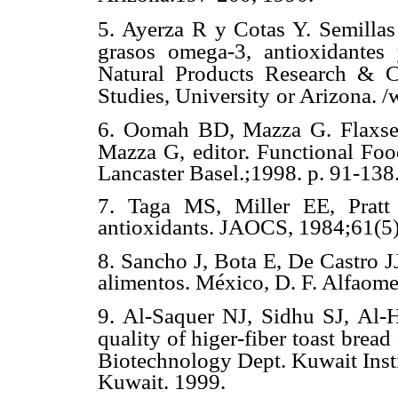
5. Ayerza R y Cotas Y. Semillas
grasos omega-3, antioxidantes y
Natural Products Research &
C
Studies, University
or Arizona. 
6. Oomah BD, Mazza G. Flaxsee
Mazza G, editor. Functional Fo
Lancaster Basel.;1998. p. 91-138
7. Taga MS, Miller EE, Pratt
antioxidants. JAOCS, 1984;61(5
8. Sancho J, Bota E, De Castro JJ
alimentos. México, D. F. Alfaom
9. Al-Saquer NJ, Sidhu SJ, Al-H
quality of higer-fiber toast bread
Biotechnology Dept. Kuwait Insti
Kuwait. 1999.