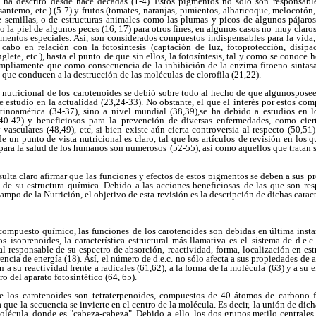
 ha descrito
desde hace décadas (1-4). Estos pigmentos no sólo son
responsable
santemo, etc.) (5-7) y frutos (tomates, naranjas,
pimientos, albaricoque, melocotón, 
 semillas, o de estructuras
animales como las plumas y picos de algunos pájaros
o la piel de
algunos peces (16, 17) para otros fines, en algunos casos no
muy claros 
mentos especiales. Así, son considerados compuestos
indispensables para la vid
cabo en relación con la fotosíntesis
(captación de luz, fotoprotección, disip
lete, etc.), hasta el punto
de que sin ellos, la fotosíntesis, tal y como se conoce 
ampliamente
que como consecuencia de la inhibición de la enzima fitoeno
sintas
 que conducen a la destrucción de las moléculas
de clorofila (21,22).
 nutricional de los
carotenoides se debió sobre todo al hecho de que algunosposee
e estudio en la actualidad (23,24-33). No obstante, el que el
interés por estos co
tinoamérica (34-37), sino a nivel mundial (38,39),se ha debido a estudios en 
40-42) y beneficiosos para la
prevención de diversas enfermedades, como cier
y vasculares
(48,49), etc, si bien existe aún cierta controversia al respecto
(50,51)
e un punto de vista nutricional es claro, tal que los artículos
de revisión en los q
 para la salud de los humanos son numerosos
(52-55), así como aquellos que tratan 
sulta claro afirmar que las
funciones y efectos de estos pigmentos se deben a sus
pr
de su estructura química. Debido a las acciones beneficiosas
de las que son res
ampo de la Nutrición, el objetivo de esta
revisión es la descripción de dichas caract
compuesto químico, las funciones
de los carotenoides son debidas en última insta
os
isoprenoides, la característica estructural más llamativa es el
sistema de d.e.c.
pal responsable de su espectro de absorción,
reactividad, forma, localización en est
encia de energía (18). Así,
el número de d.e.c. no sólo afecta a sus propiedades de 
n a su
reactividad frente a radicales (61,62), a la forma de la molécula
(63) y a su 
ro del aparato fotosintético (64, 65).
 los carotenoides son
tetraterpenoides, compuestos de 40 átomos de carbono 
a que
la secuencia se invierte en el centro de la molécula. Es decir,
la unión de dich
molécula, donde es "cabeza-cabeza". Debido a
ello, los dos grupos metilo centrales