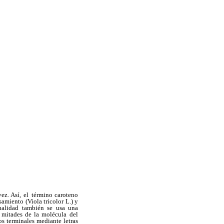
ez. Así, el
término caroteno
samiento (Viola tricolor L.) y
ualidad también se usa una
s mitades de la molécula
del
os terminales
mediante letras