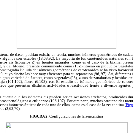
tema de d.e.c., podrían existir,
en teoría, muchos isómeros geométricos de cadaca
o
algunos son estables (18,63,92). La mayoría de los
carotenoides naturales son 
ros cis (isómeros Z) en fuentes naturales,
como es el caso de la bixina, presen
, y del fitoeno, presente
comúnmente como (15Z)-fitoeno en productos vegetales
romatografía líquida de isómeros geométricos de carotenoides
se ha visto favoreci
, cuyo diseño las hace muy eficientes para su
separación (96, 97). Así, diferentes
na gran variedad de fuentes, como
vegetales (98), zumo de zanahorias y bebidas en
ja (101,102), flores
(6,103), etc. El estudio de isómeros geométricos de carote
rece que presentan
distintas actividades o reactividad frente a diversos agentes
n cuenta que los isómeros cis pueden
ser en ocasiones artefactos, producidos du
ntos tecnológicos o
culinarios (106,107). Por otra parte, muchos carotenoides natu
versos
isómeros ópticos de cada uno de ellos, como es el caso de la
zeaxantina (
Figu
os (2,63,70).
FIGURA 2.
Configuraciones de la zeaxantina