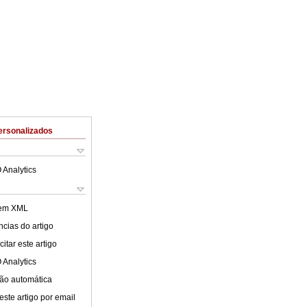
ersonalizados
 Analytics
 em XML
cias do artigo
itar este artigo
 Analytics
ão automática
este artigo por email