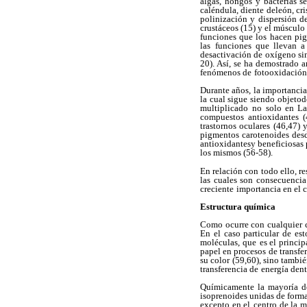
algas, hongos y bacterias se
caléndula, diente deleón, cri
polinización y dispersión de
crustáceos (15) y el músculo 
funciones que los
hacen pig
las
funciones que llevan a 
desactivación de oxígeno sing
20). Así, se ha demostrado 
fenómenos de
fotooxidación
Durante años, la importancia
la cual sigue siendo objetod
multiplicado
no solo en La
compuestos antioxidantes (
trastornos oculares (46,47) 
pigmentos carotenoides
desd
antioxidantesy beneficiosas
los mismos (56-58).
En relación con todo ello, re
las cuales son consecuencia
creciente
importancia en el c
Estructura química
Como ocurre con cualquier 
En el caso particular de est
moléculas, que
es el princi
papel en procesos de transfer
su color (59,60), sino tambié
transferencia de
energía dent
Químicamente la mayoría de
isoprenoides unidas de form
excepto en el
centro de la 