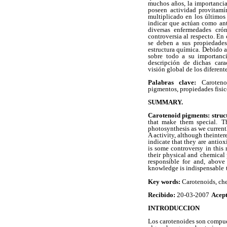
muchos años, la importanci
poseen
actividad provitamín
multiplicado en los últimos
indicar que actúan como
an
diversas enfermedades crón
controversia al respecto. En 
se deben a sus propiedades
estructura química. Debido a
sobre todo a su importanci
descripción de dichas
cara
visión global de los diferen
Palabras clave:
Carotenoi
pigmentos, propiedades fisi
SUMMARY.
Carotenoid pigments: struc
that make them special.
T
photosynthesis as we current
A activity, although theinter
indicate that they are
antiox
is some controversy
in this 
their physical and
chemical p
responsible for
and, above 
knowledge is indispensable
Key words:
Carotenoids, che
Recibido:
20-03-2007
Acep
INTRODUCCION
Los carotenoides son compue