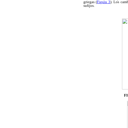
griegas (
Figura 3
). Los camb
sufijos.
F