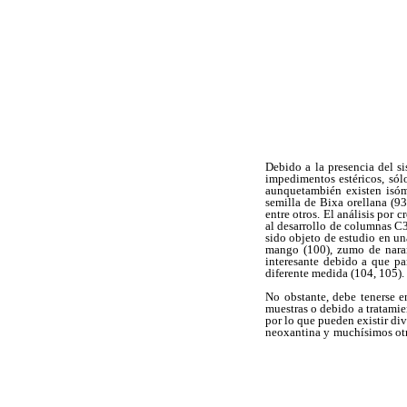
Debido a la presencia del sis
impedimentos estéricos, sól
aunquetambién existen isóme
semilla de Bixa orellana (93)
entre otros. El análisis por
c
al desarrollo
de columnas C30
sido objeto de estudio en u
mango (100), zumo de naran
interesante debido a que pa
diferente medida (104, 105).
No obstante, debe tenerse e
muestras o debido a tratamie
por lo que pueden existir di
neoxantina y
muchísimos otr