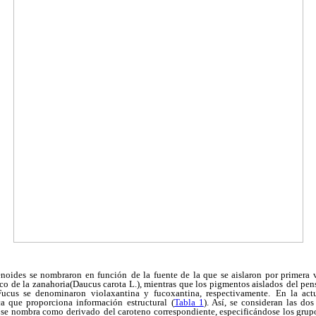
tenoides se nombraron en función
de la fuente de la que se aislaron por primera v
co de la zanahoria(Daucus carota L.), mientras que los pigmentos aislados
del pen
ucus se denominaron violaxantina y fucoxantina, respectivamente.
En la act
a que proporciona información estructural
(
Tabla 1
). Así, se consideran las do
o se nombra como derivado
del caroteno correspondiente, especificándose los grup