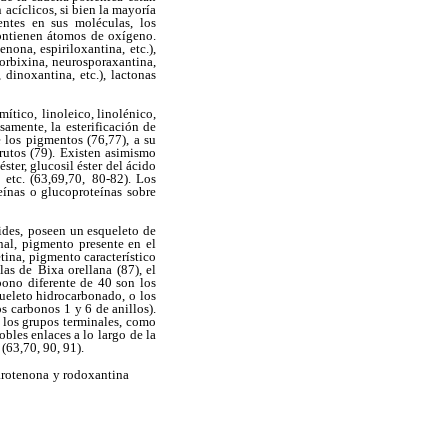
n
acíclicos, si bien la mayoría
entes en sus moléculas, los
contienen átomos de oxígeno.
denona, espiriloxantina,
etc.),
orbixina, neurosporaxantina,
 dinoxantina, etc.), lactonas
lmítico,
linoleico, linolénico,
isamente, la esterificación de
e los pigmentos (76,77), a su
utos (79).
Existen asimismo
ster, glucosil éster del ácido
 etc. (63,69,70,
80-82). Los
eínas o glucoproteínas sobre
ides,
poseen un esqueleto de
enal, pigmento presente en el
tina, pigmento característico
las de
Bixa orellana (87), el
ono diferente de 40 son los
queleto hidrocarbonado, o
los
os carbonos
1 y 6 de anillos).
 los grupos terminales, como
obles enlaces a lo largo
de la
(63,70, 90, 91).
arotenona
y rodoxantina