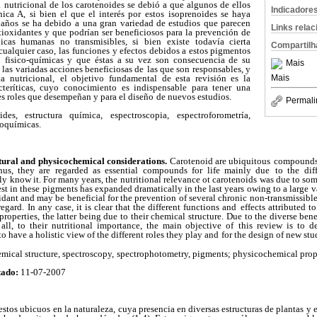
a
nutricional de los carotenoides se debió a que algunos de ellos
Indicadore
ica A, si bien el que el interés por estos
isoprenoides se haya
 años se ha debido a
una gran variedad de estudios que parecen
Links rela
tioxidantes y que podrían ser beneficiosos para la prevención de
icas humanas no transmisibles, si bien
existe todavía cierta
Compartilh
cualquier caso, las
funciones y efectos debidos a estos pigmentos
fisico-químicas y que éstas a su vez son consecuencia de su
Mais
 las variadas acciones beneficiosas de
las que son responsables, y
a nutricional,
el objetivo fundamental de esta revisión es la
Mais
cteríticas, cuyo conocimiento es indispensable para tener una
tes roles que desempeñan y para el diseño
de nuevos estudios.
Permali
des, estructura química, espectroscopia,
espectroforometría,
coquímicas.
tural and
physicochemical considerations.
Carotenoid are ubiquitous
compounds s
hus, they are regarded as essential compounds for life mainly due
to the dif
ly
know it. For many years, the nutritional relevance ot carotenoids
was due to som
est in these pigments has expanded dramatically in the last years
owing to a large v
idant and may be beneficial for the prevention of several chronic
non-transmissible
regard. In any case, it is clear that the different functions and
effects attributed t
roperties, the latter being due to their chemical structure.
Due to the diverse bene
all, to their nutritional importance, the main objective of
this review is to d
to have a holistic view of the different roles they play and
for the design of new stu
mical structure, spectroscopy,
spectrophotometry, pigments; physicochemical prope
tado:
11-07-2007
stos ubicuos en la naturaleza,
cuya presencia en diversas estructuras de plantas y 