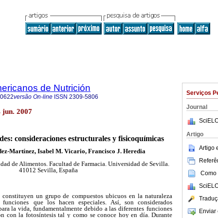
ericanos de Nutrición
Serviços P
-0622
versão On-line
ISSN
2309-5806
Journal
 jun. 2007
SciELO
Artigo
es: consideraciones estructurales
y fisicoquímicas
Artigo
ez-Martínez, Isabel M. Vicario, Francisco J. Heredia
Referên
dad de Alimentos. Facultad de Farmacia. Universidad de Sevilla.
41012 Sevilla, España
Como c
SciELO
 constituyen un grupo de
compuestos ubicuos en la naturaleza
Traduç
 funciones
que los hacen especiales. Así, son considerados
para la vida, fundamentalmente debido a las diferentes
funciones
Enviar 
n con la fotosíntesis tal y
como se conoce hoy en día. Durante