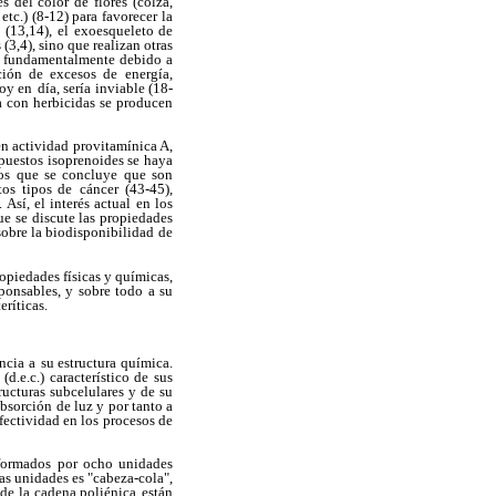
s del color de flores (colza,
etc.) (8-12) para favorecer
la
 (13,14),
el exoesqueleto de
(3,4), sino que realizan otras
a, fundamentalmente debido a
ación de excesos de
energía,
hoy en
día, sería inviable (18-
a con herbicidas se producen
n actividad provitamínica A,
mpuestos isoprenoides se haya
los que se concluye que son
tos tipos de
cáncer (43-45),
. Así, el interés actual en los
ue se discute las propiedades
sobre la biodisponibilidad
de
opiedades físicas y químicas,
ponsables, y sobre todo a su
eríticas.
ncia a
su estructura química.
 (d.e.c.) característico de sus
ructuras subcelulares y
de su
absorción
de luz y por tanto a
efectividad en los procesos de
formados
por ocho unidades
as unidades es "cabeza-cola",
 de la cadena poliénica
están