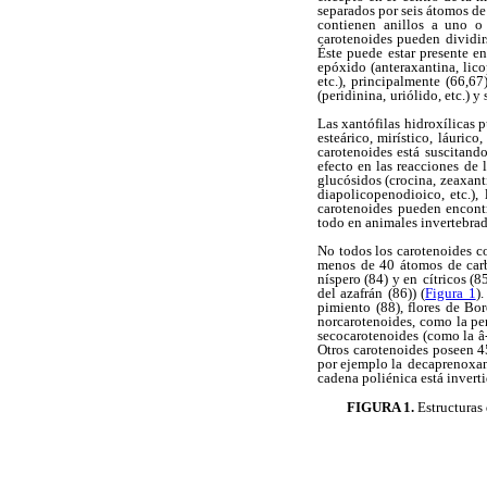
separados por seis átomos de
contienen anillos a uno 
carotenoides pueden dividir
Éste puede
estar presente e
epóxido (anteraxantina, lico
etc.), principalmente (66,67)
(peridinina,
uriólido, etc.) y
Las xantófilas hidroxílicas p
esteárico, mirístico, láurico
carotenoides está suscitand
efecto en las reacciones de 
glucósidos (crocina, zeaxant
diapolicopenodioico, etc.),
carotenoides pueden encont
todo en animales invertebra
No todos los carotenoides c
menos de 40 átomos de car
níspero (84) y en
cítricos (
del azafrán (86)) (
Figura 1
)
pimiento (88), flores de Bo
norcarotenoides,
como la per
secocarotenoides (como la â-
Otros carotenoides poseen 
por ejemplo la
decaprenoxant
cadena poliénica está invert
FIGURA 1.
Estructuras