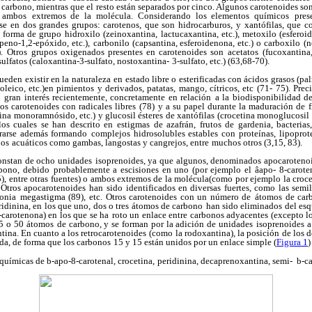
 carbono, mientras que el
resto están separados por cinco. Algunos carotenoides so
o ambos
extremos de la molécula. Considerando los elementos químicos
pres
se
en dos grandes grupos: carotenos, que son hidrocarburos,
y xantófilas, que 
n forma de grupo hidroxilo (zeinoxantina,
lactucaxantina, etc.), metoxilo (esferoi
peno-1,2-epóxido, etc.),
carbonilo (capsantina, esferoidenona, etc.) o carboxilo
(n
.
Otros grupos oxigenados presentes en carotenoides son
acetatos (fucoxantina,
 sulfatos (caloxantina-3-sulfato, nostoxantina-
3-sulfato, etc.) (63,68-70).
ueden existir en la naturaleza
en estado libre o esterificadas con ácidos grasos (pa
, oleico, etc.)en pimientos y derivados, patatas, mango, cítricos, etc (71-
75). Prec
o
gran interés recientemente, concretamente en relación
a la biodisponibilidad d
los carotenoides con radicales libres
(78) y a su papel durante la maduración de fr
ina
monoramnósido, etc.) y glucosil ésteres de xantófilas
(crocetina monoglucosil é
 los cuales se han descrito en estigmas
de azafrán, frutos de gardenia, bacterias,
rarse además formando
complejos hidrosolubles estables con proteínas,
lipoprot
dos
acuáticos como gambas, langostas y cangrejos, entre
muchos otros (3,15, 83).
onstan de ocho unidades
isoprenoides, ya que algunos, denominados apocaroteno
bono, debido
probablemente a escisiones en uno (por ejemplo el âapo-
8-carot
85), entre otras fuentes) o ambos extremos de la molécula(como por ejemplo la croce
. Otros apocarotenoides han
sido identificados en diversas fuertes, como las semil
ronia
megastigma (89), etc. Otros carotenoides con un número de
átomos de carb
idinina, en los que uno, dos o tres átomos de carbono
han sido eliminados del es
carotenona) en los que se ha
roto un enlace entre carbonos adyacentes (excepto l
45 o 50 átomos
de carbono, y se forman por la adición de unidades
isoprenoides a
ina. En cuanto a los retrocarotenoides (como
la rodoxantina), la posición de los d
ida, de forma que los carbonos
15 y 15 están unidos por un enlace simple (
Figura 1
)
 químicas de
b
-apo-8-carotenal, crocetina,
peridinina, decaprenoxantina, semi-
b
-c