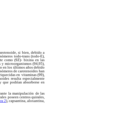
rotenoide, si bien, debido a
isómeros todo-trans (todo-E),
te como (9Z)-
bixina en las
 y microorganismos (94,95),
do en los últimos años debido
 isómeros de carotenoides
han
riquecidas en
vitaminas (99),
noides
resulta especialmente
y que podrían absorberse en
rante la manipulación
de las
rales
poseen centros quirales,
ra 2
), capsantina, aloxantina,