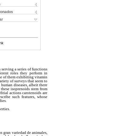
s
cionados
ar
nk
erving a series of functions
ferent roles they perform in
e of them exhibiting vitamin
ariety of surveys that seem to
 human diseases, albeit there
o these isoprenoids stem from
fitial actions carotenoids are
escribe such features, whose
dies.
rties.
en gran
variedad de animales,