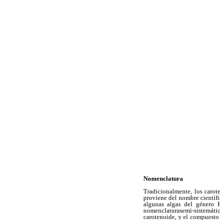
Nomenclatura
Tradicionalmente, los caro
proviene del nombre científi
algunas algas del
género F
nomenclaturasemi-sistemátic
carotenoide, y el compuest