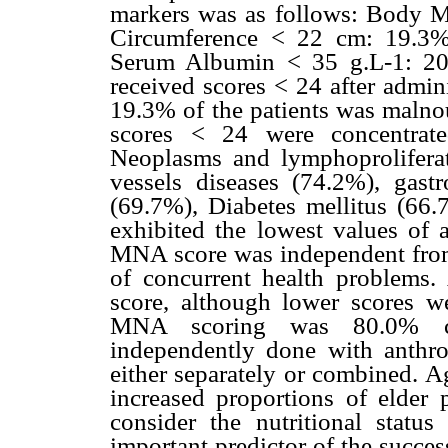
markers was as follows: Body 
Circumference < 22 cm: 19.3%
Serum Albumin < 35 g.L-1: 20.3
received scores < 24 after admin
19.3% of the patients was malno
scores < 24 were concentrate
Neoplasms and lymphoproliferat
vessels diseases (74.2%), gastro
(69.7%), Diabetes mellitus (66.7
exhibited the lowest values of 
MNA score was independent from t
of concurrent health problem
score, although lower scores w
MNA scoring was 80.0% coin
independently done with anthr
either separately or combined. A
increased proportions of elder p
consider the nutritional statu
important predictor of the succes