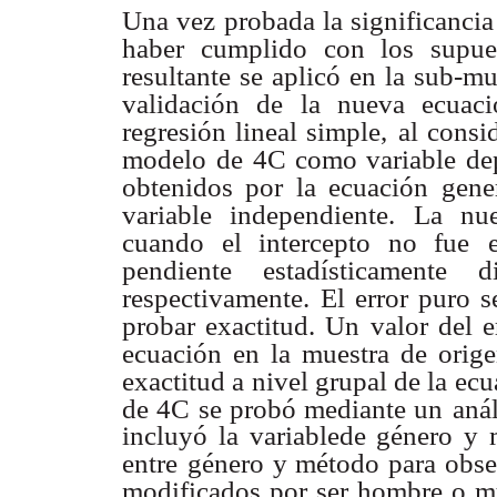
Una vez probada la significancia 
haber cumplido con los supues
resultante se aplicó en la sub-mu
validación de la nueva ecuaci
regresión lineal simple,
al consi
modelo
de 4C como variable dep
obtenidos por la ecuación gene
variable independiente. La nu
cuando el intercepto no fue
pendiente
estadísticamente
respectivamente.
El error puro s
probar exactitud. Un valor del e
ecuación en la muestra de orige
exactitud a nivel grupal de la ec
de 4C se probó mediante un
anál
incluyó la variablede género y 
entre
género y método para observ
modificados por ser hombre o mu