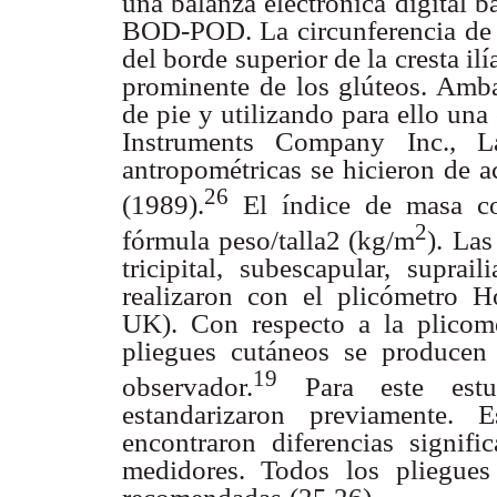
una balanza electrónica digital ba
BOD-POD. La
circunferencia de
del borde superior de la cresta il
prominente de los glúteos. Amb
de pie y utilizando para ello una
Instruments Company
Inc., 
antropométricas se hicieron de 
26
(1989).
El índice de masa co
2
fórmula peso/talla2 (kg/m
).
Las
tricipital,
subescapular, suprail
realizaron con el plicómetro Ho
UK). Con respecto a la plicome
pliegues cutáneos se producen 
19
observador.
Para este estu
estandarizaron previamente. E
encontraron diferencias
signifi
medidores. Todos
los pliegue