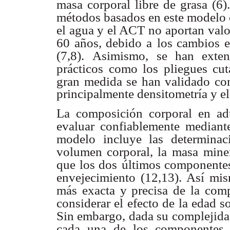
masa corporal libre de grasa (6)
métodos basados en este modelo
el agua y el ACT no aportan
valo
60 años, debido a
los cambios 
(7,8).
Asimismo, se han exten
prácticos como los pliegues cut
gran medida se han validado co
principalmente densitometría y e
La composición corporal en ad
evaluar confiablemente median
modelo incluye las determinac
volumen corporal, la masa
mine
que los dos
últimos componentes
envejecimiento (12,13). Así mi
más exacta y precisa de la com
considerar el efecto de la edad s
Sin embargo, dada su
complejida
cada una
de los componentes c