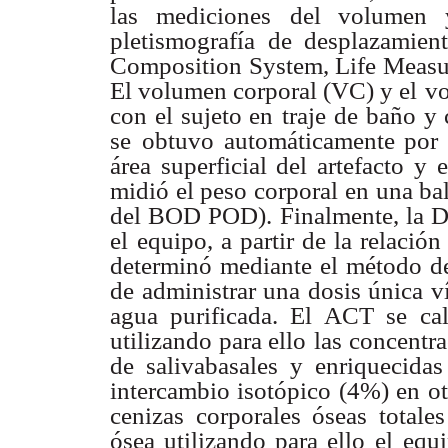
las mediciones
del volumen 
pletismografía de desplazam
Composition System, Life Measu
El volumen corporal (VC) y el
vo
con el sujeto en
traje de baño y
se
obtuvo automáticamente por e
área superficial del artefacto y
midió el peso corporal en una ba
del BOD POD).
Finalmente, la 
el
equipo, a partir de la relació
determinó mediante el método d
de administrar una dosis única ví
agua purificada. El ACT se
ca
utilizando para ello
las concentra
de salivabasales y enriquecidas
intercambio isotópico (4%) en o
cenizas corporales óseas total
ósea utilizando para ello el
equ