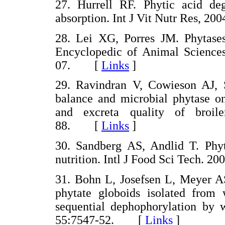
27. Hurrell RF. Phytic acid de
absorption. Int J Vit Nutr Res, 
28. Lei XG, Porres JM. Phytases
Encyclopedic of Animal Science
07. [
Links
]
29. Ravindran V, Cowieson AJ, Se
balance and microbial phytase on
and excreta quality of broil
88. [
Links
]
30. Sandberg AS, Andlid T. Phy
nutrition. Intl J Food Sci Tech.
31. Bohn L, Josefsen L, Meyer AS
phytate globoids isolated from 
sequential dephophorylation by
55:7547-52. [
Links
]