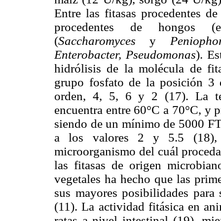
Entre las fitasas procedentes d
procedentes de hongos (e
(
Saccharomyces
y
Peniopho
Enterobacter, Pseudomonas
). Es
hidrólisis de la molécula de fit
grupo fosfato de la posición 3 
orden, 4, 5, 6 y 2 (17). La t
encuentra entre 60°C a 70°C, y p
siendo de un mínimo de 5000 FT
a los valores 2 y 5.5 (18), 
microorganismo del cuál procedan
las fitasas de origen microbian
vegetales ha hecho que las prim
sus mayores posibilidades para s
(11). La actividad fitásica en a
ratas a nivel intestinal (19), m