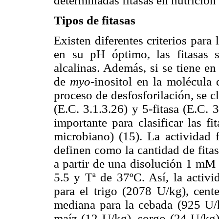
determinadas fitasas en nutrició
Tipos de fitasas
Existen diferentes criterios para 
en su pH óptimo, las fitasas s
alcalinas. Además, si se tiene en
de
myo
-inositol en la molécula 
proceso de desfosforilación, se cla
(E.C. 3.1.3.26) y 5-fitasa (E.C. 
importante para clasificar las f
microbiano) (15). La actividad f
definen como la cantidad de fita
a partir de una disolución 1 mM 
5.5 y Tª de 37ºC. Así, la activid
para el trigo (2078 U/kg), cent
mediana para la cebada (925 U/k
maíz (12 U/kg), sorgo (24 U/kg)