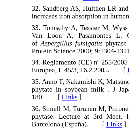
32. Sandberg AS, Hulthen LR and
increases iron absorption in hum
33. Tomschy A, Tessier M, Wyss
Van Loon A, Pasamontes L. Opt
of
Aspergillus fumigatus
phytase
Protein Science 2000; 9:1304-
34. Reglamento (CE) nº 255/2005 
Europea, L 45/3, 16.2.2005. [
35. Anno T, Nakamishi K, Matsuno
phytate in soybean milk . J Ja
180. [
Links
]
36. Simell M, Turunen M, Piironen
phytase. Lecture at 3rd Meet. I
Barcelona (España). [
Links
]