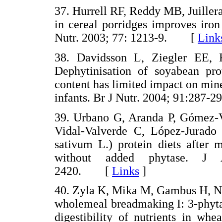
37. Hurrell RF, Reddy MB, Juiller
in cereal porridges improves iro
Nutr. 2003; 77: 1213-9. [
Link
38. Davidsson L, Ziegler EE, 
Dephytinisation of soyabean pro
content has limited impact on mine
infants. Br J Nutr. 2004; 91:28
39. Urbano G, Aranda P, Gómez-Vi
Vidal-Valverde C, López-Jurado 
sativum L.) protein diets after 
without added phytase. J
2420. [
Links
]
40. Zyla K, Mika M, Gambus H, N
wholemeal breadmaking I: 3-phytas
digestibility of nutrients in whe