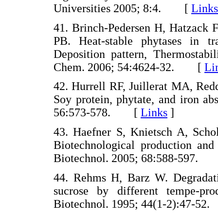
Universities 2005; 8:4. [
Links
41. Brinch-Pedersen H, Hatzack F
PB. Heat-stable phytases in tr
Deposition pattern, Thermostabil
Chem. 2006; 54:4624-32. [
Li
42. Hurrell RF, Juillerat MA, R
Soy protein, phytate, and iron a
56:573-578. [
Links
]
43. Haefner S, Knietsch A, Scho
Biotechnological production and 
Biotechnol. 2005; 68:588-597.
44. Rehms H, Barz W. Degradatio
sucrose by different tempe-pr
Biotechnol. 1995; 44(1-2):47-5