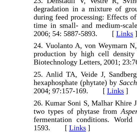
23. Denstadli V, Vestre R, Svi
degradation in a mixture of gro
during feed processing: Effects of
time in small- and medium-scal
2006; 54: 5887-5893. [
Links
24. Vuolanto A, von Weymarn N,
production by high cell density
Biotechnology Letters, 2001; 2
25. Anlid TA, Veide J, Sandberg 
hexaphosphate (phytate) by
Sacch
2004; 97:157-169. [
Links
]
26. Kumar Soni S, Malhar Khire J.
two types of phytase from
Asper
fermentation conditions. World
1593. [
Links
]