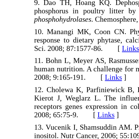
9. Dao TH, Hoang KQ. Dephospho
phosphorus in poultry litter by 
phosphohydrolases
. Chemosphere
10. Manangi MK, Coon CN. Phyta
response to dietary phytase, cal
Sci. 2008; 87:1577-86. [
Links
11. Bohn L, Meyer AS, Rasmussen
human nutrition. A challenge for 
2008; 9:165-191. [
Links
]
12. Cholewa K, Parfiniewick B, 
Kierot J, Weglarz L. The influe
receptors genes expression in co
2008; 65:75-9. [
Links
]
13. Vucenik I, Shamsuddin AM. Pr
inositol. Nutr Cancer, 2006; 55