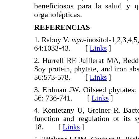
beneficiosos para la salud y 
organolépticas.
REFERENCIAS
1. Raboy V.
myo
-inositol-1,2,3,4,
64:1033-43. [
Links
]
2. Hurrell RF, Juillerat MA, Re
Soy protein, phytate, and iron a
56:573-578. [
Links
]
3. Erdman JW. Oilseed phytates: 
56: 736-741. [
Links
]
4. Konietzny U, Greiner R. Bacter
function and regulation ot its s
18. [
Links
]