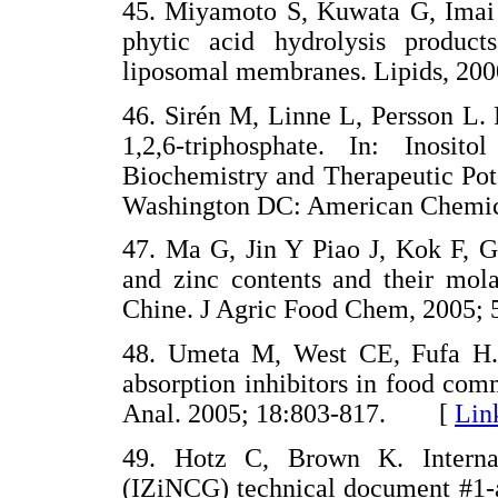
45. Miyamoto S, Kuwata G, Imai M
phytic acid hydrolysis product
liposomal membranes. Lipids, 2
46. Sirén M, Linne L, Persson L. 
1,2,6-triphosphate. In: Inosit
Biochemistry and Therapeutic Pot
Washington DC: American Chem
47. Ma G, Jin Y Piao J, Kok F, G
and zinc contents and their mol
Chine. J Agric Food Chem, 200
48. Umeta M, West CE, Fufa H. C
absorption inhibitors in food co
Anal. 2005; 18:803-817. [
Lin
49. Hotz C, Brown K. Internati
(IZiNCG) technical document #1-as