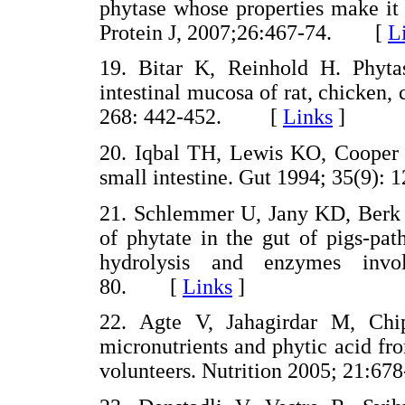
phytase whose properties make it 
Protein J, 2007;26:467-74. [
L
19. Bitar K, Reinhold H. Phytas
intestinal mucosa of rat, chicken
268: 442-452.
[
Links
]
20. Iqbal TH, Lewis KO, Cooper B
small intestine. Gut 1994; 35(9
21. Schlemmer U, Jany KD, Berk
of phytate in the gut of pigs-pat
hydrolysis and enzymes invol
80. [
Links
]
22. Agte V, Jahagirdar M, Chip
micronutrients and phytic acid f
volunteers. Nutrition 2005; 21