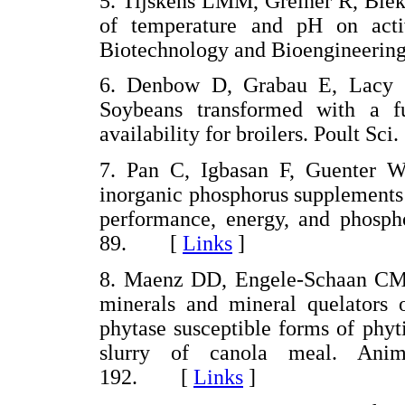
5. Tijskens LMM, Greiner R, Biek
of temperature and pH on acti
Biotechnology and Bioengineeri
6. Denbow D, Grabau E, Lacy 
Soybeans transformed with a f
availability for broilers. Poult 
7. Pan C, Igbasan F, Guenter 
inorganic phosphorus supplements 
performance, energy, and phospho
89. [
Links
]
8. Maenz DD, Engele-Schaan CM,
minerals and mineral quelators o
phytase susceptible forms of phyti
slurry of canola meal. Anim
192. [
Links
]