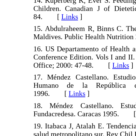
14. Kuperberg K, Ever S. Feeding
Children. Canadian J of Dieteti
84. [
Links
]
15. Abdulraheem R, Binns C. The 
Maldives. Public Health Nutriti
16. US Departamento of Health a
Conference Edition. Vols I and I
Office; 2000: 47-48. [
Links
]
17. Méndez Castellano. Estudi
Humano de la República de
1996. [
Links
]
18. Méndez Castellano. Estu
Fundacredesa. Caracas 1995. 
19. Itabaca J, Atalah E. Tendencia
salud metropolitano sur. Rev Chi