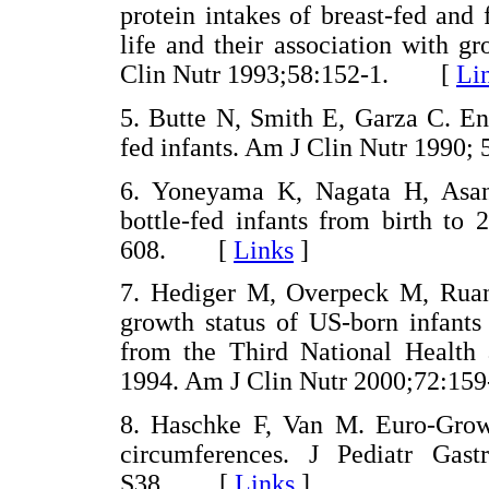
protein intakes of breast-fed and 
life and their association with 
Clin Nutr 1993;58:152-1. [
Li
5. Butte N, Smith E, Garza C. Ene
fed infants. Am J Clin Nutr 199
6. Yoneyama K, Nagata H, Asan
bottle-fed infants from birth t
608. [
Links
]
7. Hediger M, Overpeck M, Ruan 
growth status of US-born infants
from the Third National Health 
1994. Am J Clin Nutr 2000;72:
8. Haschke F, Van M. Euro-Growt
circumferences. J Pediatr Gast
S38. [
Links
]