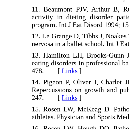
11. Beaumont PJV, Arthur B, Ru
activity in dieting disorder pat
program. Int J Eat Disord 1994;
12. Le Grange D, Tibbs J, Noakes 
nervosa in a ballet school. Int J
13. Hamilton LH, Brooks-Gunn J,
eating disorders in professional ba
478. [
Links
]
14. Pigeon P, Oliver I, Charlet J
Repercussions on growth and pub
247. [
Links
]
15. Rosen LW, McKeag D. Pathog
athletes. Physician and Sports 
16. Rosen LW, Hough DO. Pathog