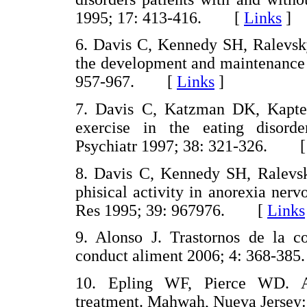
1995; 17: 413-416. [
Links
]
6. Davis C, Kennedy SH, Ralevsky 
the development and maintenance 
957-967. [
Links
]
7. Davis C, Katzman DK, Kaptein
exercise in the eating disorde
Psychiatr 1997; 38: 321-326. 
8. Davis C, Kennedy SH, Ralevsk
phisical activity in anorexia ner
Res 1995; 39: 967976. [
Links
9. Alonso J. Trastornos de la co
conduct aliment 2006; 4: 368-
10. Epling WF, Pierce WD. Ac
treatment. Mahwah, Nueva Jers