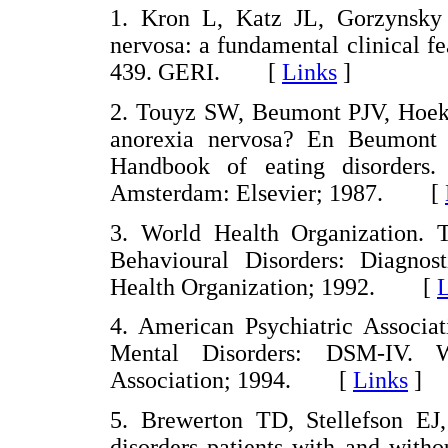
1. Kron L, Katz JL, Gorzynsky 
nervosa: a fundamental clinical f
439. GERI. [
Links
]
2. Touyz SW, Beumont PJV, Hoek 
anorexia nervosa? En Beumont 
Handbook of eating disorders.
Amsterdam: Elsevier; 1987. [
3. World Health Organization. 
Behavioural Disorders: Diagnost
Health Organization; 1992. [
L
4. American Psychiatric Associat
Mental Disorders: DSM-IV. W
Association; 1994. [
Links
]
5. Brewerton TD, Stellefson EJ
disorders patients with and witho