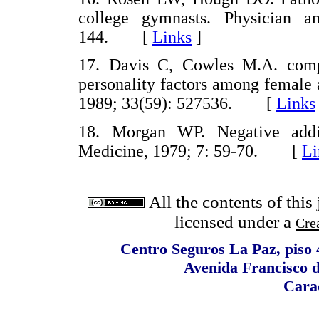
college gymnasts. Physician a
144. [
Links
]
17. Davis C, Cowles M.A. comp
personality factors among female 
1989; 33(59): 527536. [
Links
18. Morgan WP. Negative addic
Medicine, 1979; 7: 59-70. [
Li
All the contents of this
licensed under a
Cre
Centro Seguros La Paz, piso 4
Avenida Francisco 
Cara