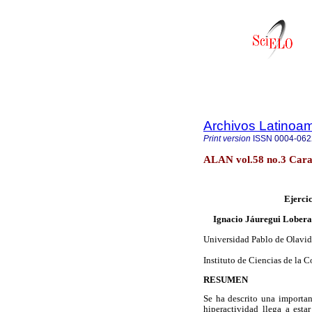
Archivos Latinoam
Print version
ISSN
0004-062
ALAN vol.58 no.3 Cara
Ejercic
Ignacio Jáuregui Lobera
Universidad Pablo de Olavide
Instituto de Ciencias de la 
RESUMEN
Se ha descrito una important
hiperactividad llega a esta