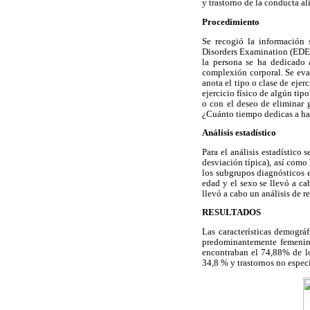
y trastorno de la conducta al
Procedimiento
Se recogió la información s
Disorders Examination (EDE). 
la persona se ha dedicado 
complexión corporal. Se eval
anota el tipo o clase de ejer
ejercicio físico de algún tip
o con el deseo de eliminar g
¿Cuánto tiempo dedicas a hac
Análisis estadístico
Para el análisis estadístico
desviación típica), así como 
los subgrupos diagnósticos en
edad y el sexo se llevó a ca
llevó a cabo un análisis de r
RESULTADOS
Las características demográ
predominantemente femenina
encontraban el 74,88% de lo
34,8 % y trastornos no espec