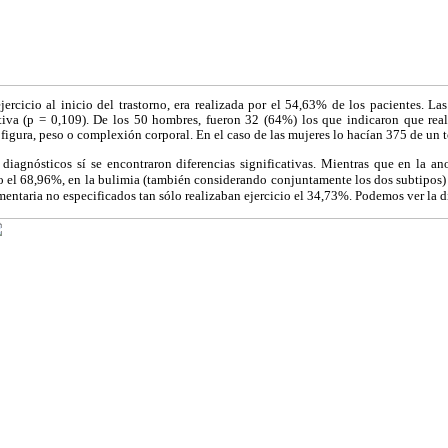
jercicio al inicio del trastorno, era realizada por el 54,63% de los pacientes. La
ativa (p = 0,109). De los 50 hombres, fueron 32 (64%) los que indicaron que real
 figura, peso o complexión corporal. En el caso de las mujeres lo hacían 375 de un 
 diagnósticos sí se encontraron diferencias significativas. Mientras que en la an
io el 68,96%, en la bulimia (también considerando conjuntamente los dos subtipos)
imentaria no especificados tan sólo realizaban ejercicio el 34,73%. Podemos ver la d