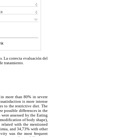
ks
nk
s. La correcta evaluación del
de tratamiento.
d in more than 80% in severe
issatisfaction is more intense
 to the restrictive diet. The
ze possible differences in the
s were assessed by the Eating
 modification of body shape),
y related with the mentioned
limia, and 34,73% with other
ivity was the most frequent