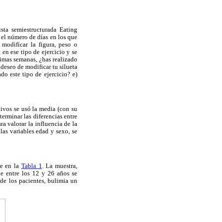
ista semiestructurada Eating
a el número de días en los que
modificar la figura, peso o
en ese tipo de ejercicio y se
ltimas semanas, ¿has realizado
 deseo de modificar tu silueta
do este tipo de ejercicio? e)
tivos se usó la media (con su
terminar las diferencias entre
ra valorar la influencia de la
las variables edad y sexo, se
se en la
Tabla 1
. La muestra,
e entre los 12 y 26 años se
de los pacientes, bulimia un