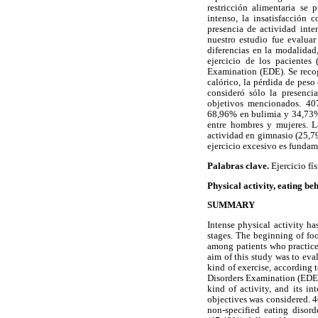
restricción alimentaria se
intenso, la insatisfacción 
presencia de actividad inten
nuestro estudio fue evaluar 
diferencias en la modalidad
ejercicio de los pacientes
Examination (EDE). Se recog
calórico, la pérdida de peso 
consideró sólo la presenci
objetivos mencionados. 407
68,96% en bulimia y 34,73% e
entre hombres y mujeres. L
actividad en gimnasio (25,79
ejercicio excesivo es fundame
Palabras clave.
Ejercicio fís
Physical activity, eating b
SUMMARY
Intense physical activity h
stages. The beginning of food
among patients who practice 
aim of this study was to eval
kind of exercise, according 
Disorders Examination (EDE).
kind of activity, and its i
objectives was considered. 
non-specified eating disor