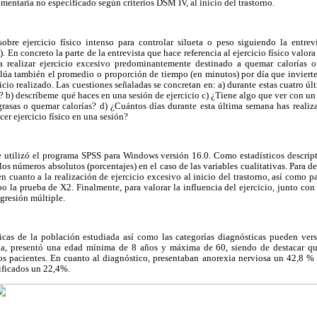
imentaria no especificado según criterios DSM IV, al inicio del trastorno.
obre ejercicio físico intenso para controlar silueta o peso siguiendo la entrev
En concreto la parte de la entrevista que hace referencia al ejercicio físico valor
a realizar ejercicio excesivo predominantemente destinado a quemar calorías o 
úa también el promedio o proporción de tiempo (en minutos) por día que invierte 
cicio realizado. Las cuestiones señaladas se concretan en: a) durante estas cuatro ú
o? b) descríbeme qué haces en una sesión de ejercicio c) ¿Tiene algo que ver con un
rasas o quemar calorías? d) ¿Cuántos días durante esta última semana has realiza
er ejercicio físico en una sesión?
 se utilizó el programa SPSS para Windows versión 16.0. Como estadísticos descrip
los números absolutos (porcentajes) en el caso de las variables cualitativas. Para de
 cuanto a la realización de ejercicio excesivo al inicio del trastorno, así como pa
bo la prueba de X2. Finalmente, para valorar la influencia del ejercicio, junto con 
egresión múltiple.
ficas de la población estudiada así como las categorías diagnósticas pueden ver
, presentó una edad mínima de 8 años y máxima de 60, siendo de destacar qu
s pacientes. En cuanto al diagnóstico, presentaban anorexia nerviosa un 42,8 % 
ificados un 22,4%.