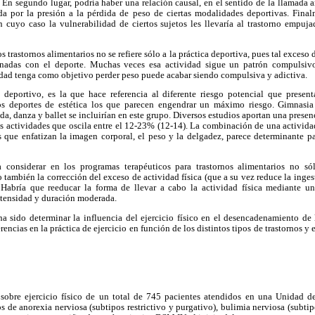
 En segundo lugar, podría haber una relación causal, en el sentido de la llamada a
a por la presión a la pérdida de peso de ciertas modalidades deportivas. Final
n cuyo caso la vulnerabilidad de ciertos sujetos les llevaría al trastorno empuj
os trastornos alimentarios no se refiere sólo a la práctica deportiva, pues tal exceso
ionadas con el deporte. Muchas veces esa actividad sigue un patrón compulsivo
idad tenga como objetivo perder peso puede acabar siendo compulsiva y adictiva.
 deportivo, es la que hace referencia al diferente riesgo potencial que presen
s deportes de estética los que parecen engendrar un máximo riesgo. Gimnasia r
ada, danza y ballet se incluirían en este grupo. Diversos estudios aportan una presen
tas actividades que oscila entre el 12-23% (12-14). La combinación de una actividad
 que enfatizan la imagen corporal, el peso y la delgadez, parece determinante pa
 a considerar en los programas terapéuticos para trastornos alimentarios no só
 también la corrección del exceso de actividad física (que a su vez reduce la inges
 Habría que reeducar la forma de llevar a cabo la actividad física mediante u
intensidad y duración moderada.
ha sido determinar la influencia del ejercicio físico en el desencadenamiento de 
erencias en la práctica de ejercicio en función de los distintos tipos de trastornos y
 sobre ejercicio físico de un total de 745 pacientes atendidos en una Unidad d
s de anorexia nerviosa (subtipos restrictivo y purgativo), bulimia nerviosa (subti