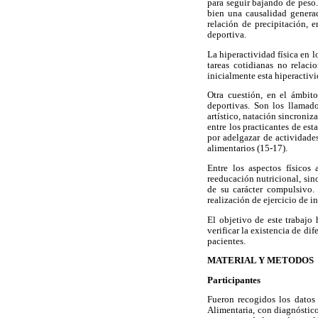
para seguir bajando de peso.
bien una causalidad generad
relación de precipitación, e
deportiva.
La hiperactividad física en l
tareas cotidianas no relac
inicialmente esta hiperactiv
Otra cuestión, en el ámbito
deportivas. Son los llamado
artístico, natación sincroniz
entre los practicantes de es
por adelgazar de actividades
alimentarios (15-17).
Entre los aspectos físicos
reeducación nutricional, sino
de su carácter compulsivo.
realización de ejercicio de 
El objetivo de este trabajo 
verificar la existencia de dif
pacientes.
MATERIAL Y METODOS
Participantes
Fueron recogidos los datos
Alimentaria, con diagnóstico