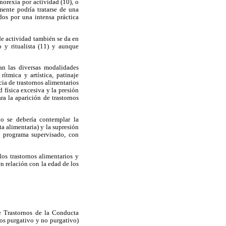
norexia por actividad (10), o
mente podría tratarse de una
ados por una intensa práctica
 de actividad también se da en
 y ritualista (11) y aunque
tan las diversas modalidades
ítmica y artística, patinaje
cia de trastornos alimentarios
 física excesiva y la presión
ra la aparición de trastornos
lo se debería contemplar la
ta alimentaria) y la supresión
n programa supervisado, con
los trastornos alimentarios y
 en relación con la edad de los
e Trastornos de la Conducta
pos purgativo y no purgativo)