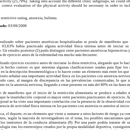
tivity (25,79%). Taking into account the different clinic subgroups, we could obs
a correct evaluation of the physical activity should be necessary in order to inc
 restrictive eating, anorexia, bulimia.
tado:
03/09/2008
realizado sobre pacientes anoréxicas hospitalizadas se ponía de manifiesto que
 63,63% había practicado alguna actividad física intensa antes de iniciar su r
. Un estudio posterior (2) pudo distinguir entre pacientes anoréxicas hiperactivas 
ca de ejercicio antes de la enfermedad era mucho más frecuente.
izado ejercicio excesivo antes de iniciarse la dieta restrictiva, alegando que lo ha
n hecho curioso es que mientras algunas clasificaciones usadas para fijar los c
o en la descripción fenomenológica o lo hacen como un elemento más entre los que 
utores señalan una importante actividad física en los pacientes con anorexia nerviosa
odo caso, al margen de discrepancia en las prevalencias comunicadas, lo que n
te en la anorexia nerviosa, llegando a estar presente en más del 80% en las fases má
 de manifiesto que el inicio de la restricción alimentaria se produce a edades
y que la insatisfacción corporal es mayor entre pacientes practicantes de ejercicio. 
rporal se ha visto una importante correlación con la presencia de la obsesividad co
ncia de actividad física intensa en los pacientes con anorexia es anterior al inicio d
sica, el deporte, es un elemento que viene a sumarse a otros factores de riesgo ya co
 tres, según la mayoría de investigadores en el tema, los posibles mecanismos qu
 los trastornos de la conducta alimentaria (9). Por una parte podría tratarse de 
tología tras los estereotipos creados por la propia modalidad deportiva, consigu