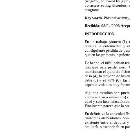
(47,42%), followed by gym ac
To assess eating disorders, 
programs.
Key words.
Phisical activity,
Recibido:
08/04/2008
Acep
INTRODUCCION
En un trabajo pionero (1), 
durante la enfermedad y el
consiguiente pérdida de peso
que en las primeras la prácti
De hecho, el 60% habían real
más que para perder peso. U
mencionan el ejercicio físic
peso (4), la mayoría de los a
39% (5) y el 78% (6). En t
hiperactividad es muy frecuen
Algunos estudios han puesto
ejercicio físico intenso (5) 
edad y con insatisfacción co
Finalmente parece que la prese
En definitiva la actividad fí
trastornos alimentarios. Son
existente entre el deporte y
ocultaría o escondería su pa