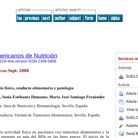
ericanos de Nutrición
Services 
2
On-line version
ISSN
2309-5806
Journal
cas Sept. 2008
SciELO
Article
io físico, conducta alimentaria y patología
Article
, Sonia Estébanez Humanes, María José Santiago Fernández
Article
. Area de Nutrición y Bromatología. Sevilla. España.
How to 
Conducta. Unidad de Trastornos Alimentarios. Sevilla. España
SciELO
Automat
e actividad física en pacientes con trastornos alimentarios y la
Send th
r presente en más del 80% en las fases graves. El inicio de la