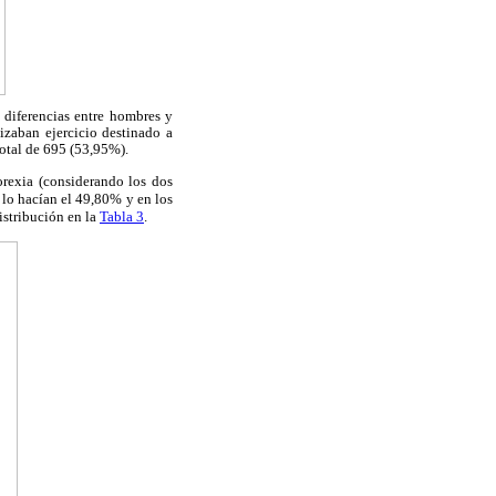
s diferencias entre hombres y
izaban ejercicio destinado a
total de 695 (53,95%).
orexia (considerando los dos
 lo hacían el 49,80% y en los
istribución en la
Tabla 3
.