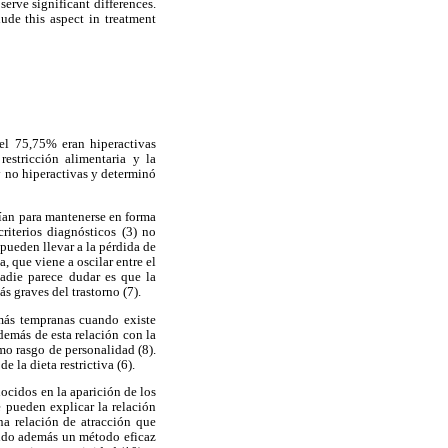
erve significant differences.
lude this aspect in treatment
 el 75,75% eran hiperactivas
estricción alimentaria y la
y no hiperactivas y determinó
cían para mantenerse en forma
riterios diagnósticos (3) no
pueden llevar a la pérdida de
, que viene a oscilar entre el
adie parece dudar es que la
s graves del trastorno (7).
 más tempranas cuando existe
Además de esta relación con la
mo rasgo de personalidad (8).
e la dieta restrictiva (6).
nocidos en la aparición de los
e pueden explicar la relación
una relación de atracción que
iendo además un método eficaz