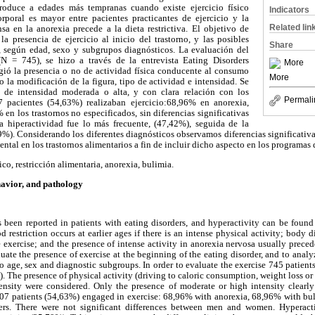
 produce a edades más tempranas cuando existe ejercicio físico
Indicators
corporal es mayor entre pacientes practicantes de ejercicio y la
Related lin
sa en la anorexia precede a la dieta restrictiva. El objetivo de
la presencia de ejercicio al inicio del trastorno, y las posibles
Share
, según edad, sexo y subgrupos diagnósticos. La evaluación del
 (N = 745), se hizo a través de la entrevista Eating Disorders
More
ió la presencia o no de actividad física conducente al consumo
More
o la modificación de la figura, tipo de actividad e intensidad. Se
a de intensidad moderada o alta, y con clara relación con los
Permali
 pacientes (54,63%) realizaban ejercicio:68,96% en anorexia,
n los trastornos no especificados, sin diferencias significativas
a hiperactividad fue lo más frecuente, (47,42%), seguida de la
%). Considerando los diferentes diagnósticos observamos diferencias significativa
ntal en los trastornos alimentarios a fin de incluir dicho aspecto en los programas 
ico, restricción alimentaria, anorexia, bulimia.
ehavior, and pathology
as been reported in patients with eating disorders, and hyperactivity can be foun
 restriction occurs at earlier ages if there is an intense physical activity; body d
exercise; and the presence of intense activity in anorexia nervosa usually precedes
uate the presence of exercise at the beginning of the eating disorder, and to analy
to age, sex and diagnostic subgroups. In order to evaluate the exercise 745 patient
 The presence of physical activity (driving to caloric consumption, weight loss or
ntensity were considered. Only the presence of moderate or high intensity clearl
407 patients (54,63%) engaged in exercise: 68,96% with anorexia, 68,96% with bu
ders. There were not significant differences between men and women. Hyperact