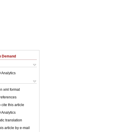
on Demand
 Analytics
 in xml format
 references
cite this article
 Analytics
ic translation
is article by e-mail