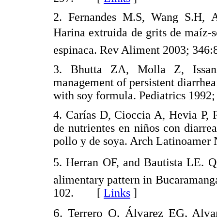
2. Fernandes M.S, Wang S.H, As
Harina extruida de grits de maíz
espinaca. Rev Aliment 2003; 3
3. Bhutta ZA, Molla Z, Issan
management of persistent diarrhea: 
with soy formula. Pediatrics 199
4. Carías D, Cioccia A, Hevia P,
de nutrientes en niños con diarr
pollo y de soya. Arch Latinoame
5. Herran OF, and Bautista LE. Qu
alimentary pattern in Bucaramang
102. [
Links
]
6. Terrero O, Álvarez EG, Alva