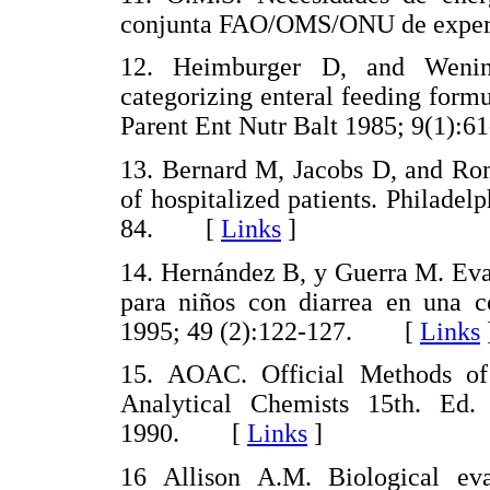
conjunta FAO/OMS/ONU de expe
12. Heimburger D, and Wenins
categorizing enteral feeding formu
Parent Ent Nutr Balt 1985; 9(1
13. Bernard M, Jacobs D, and Rom
of hospitalized patients. Philad
84. [
Links
]
14. Hernández B, y Guerra M. Eva
para niños con diarrea en una 
1995; 49 (2):122-127. [
Links
15. AOAC. Official Methods of 
Analytical Chemists 15th. Ed
1990. [
Links
]
16 Allison A.M. Biological eva