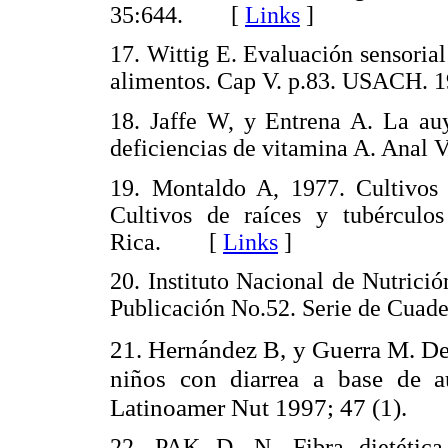
35:644. [
Links
]
17. Wittig E. Evaluación sensoria
alimentos. Cap V. p.83. USACH
18. Jaffe W, y Entrena A. La au
deficiencias de vitamina A. Ana
19. Montaldo A, 1977. Cultivos p
Cultivos de raíces y tubérculos
Rica. [
Links
]
20. Instituto Nacional de Nutrici
Publicación No.52. Serie de Cua
21. Hernández B, y Guerra M. Des
niños con diarrea a base de a
Latinoamer Nut 1997; 47 (1).
22. PAK D. N. Fibra dietética