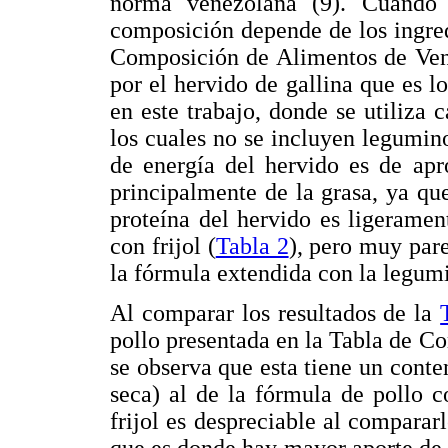
norma venezolana (9). Cuando 
composición depende de los ingred
Composición de Alimentos de Vene
por el hervido de gallina que es l
en este trabajo, donde se utiliza 
los cuales no se incluyen legumin
de energía del hervido es de ap
principalmente de la grasa, ya qu
proteína del hervido es ligerame
con frijol (
Tabla 2
), pero muy pare
la fórmula extendida con la legum
Al comparar los resultados de la
pollo presentada en la Tabla de C
se observa que esta tiene un con
seca) al de la fórmula de pollo c
frijol es despreciable al compararlo
que es donde hay mayor aporte de 