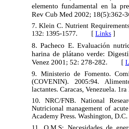
elemento fundamental en la pre
Rev Cub Med 2002; 18(5):362-3
7. Klein C. Nutrient Requirements
132: 1395-1577. [
Links
]
8. Pacheco E. Evaluación nutri
harina de plátano verde: Digesti
Venez 2001; 52: 278-282.
[
L
9. Ministerio de Fomento. Comi
(COVENIN). 2005:94. Alimento
lactantes. Caracas, Venezuela
10. NRC/FNB. National Resear
Nutricional management of acute 
Academy Press. Washington, D
11. O.M.S: Necesidades de ener