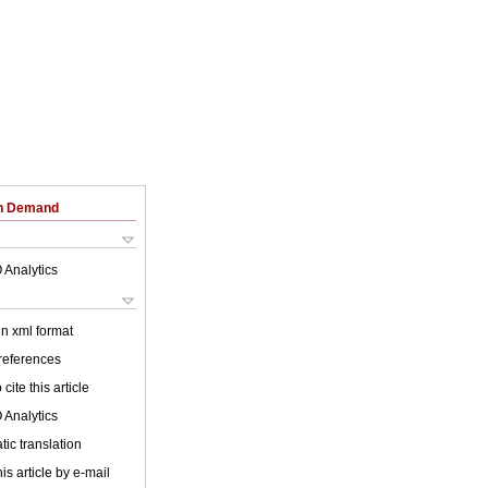
on Demand
 Analytics
 in xml format
 references
cite this article
 Analytics
ic translation
is article by e-mail