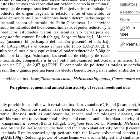
uestos bioactivos con capacidad antioxidante como la vitamina C,
Indicators
compleja de compuestos fenólicos. El objetivo de este trabajo fue
Related lin
roductos de origen vegetal, la relación entre el contenido de
ividad antioxidante. Los polifenoles fueron determinados luego de
Share
 metanólica por el método de Folin-Ciocalteau. La actividad
ando los métodos del b-caroteno/linoleato, el poder reductor, y la
More
s productos estudiados fueron las semillas y/o pericarpios de:
More
Campsiandra comosa
Benth (chiga),
Sorghum bicolor,
L. Moench
tus
(mamón). El pericarpio del mamón presentó el más bajo
Permali
1,40 EAGg/100g) y el cacao el más alto (6,66 EAGg/100g). El
ultó ser el más alto y equivalente al poder reductor de 5,80g de
uido por la chiga. Asimismo, las semillas de chiga y de cacao
ntioxidante, comparable a la del butil hidroxianisol antioxidante sintético. El
ga con un EC
de 2,67 g/gDPPH. El contenido de polifenoles totales se correla
50
 semillas o granos podrían tener los efectos beneficiosos para la salud atribuidos a o
 actividad antioxidante,
Theobroma cacao
,
Melicoccus bijugatus
,
Campsiandra c
Polyphenol content and antioxidant activity of several seeds and nuts
only provide human diet with certain antioxidant vitamins (C, E and β-carotene), 
nt activity. Numerous studies have been focused on the protective and preventin
ative illnesses such as cardiovascular, cancer, and neurological diseases, ca
of this work was to evaluate total polyphenol content and antioxidant activity of s
, Campsiandra comosa
Benth (chiga),
Sorghum bicolor,
L. Moench,
Melicocc
ssed by the Folin-Ciocalteau method and the antioxidant activity by the β.caroten
ity methods. Results showed genip pericarp with the lowest polyphenol content 
6 gGAE/100g). Reducing power of cacao beans was also the highest and similar to