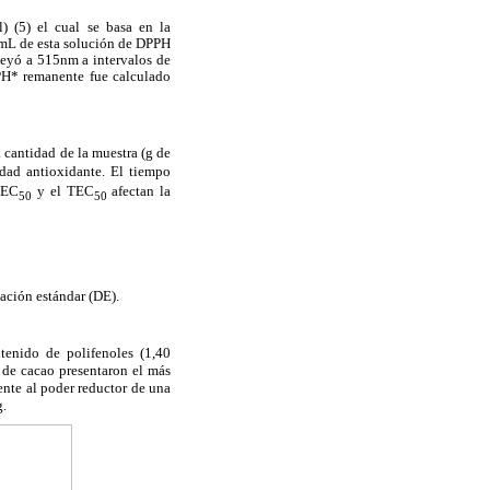
) (5) el cual se basa en la
9 mL de esta solución de DPPH
leyó a 515nm a intervalos de
PPH* remanente fue calculado
 cantidad de la muestra (g de
dad antioxidante. El tiempo
 EC
y el TEC
afectan la
50
50
iación estándar (DE).
tenido de polifenoles (1,40
s de cacao presentaron el más
ente al poder reductor de una
g.