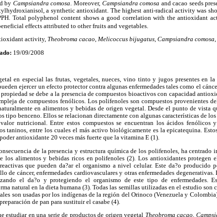
ed by
Campsiandra comosa
. Moreover,
Campsiandra comosa
and cacao seeds pres
tylhydroxianisol, a synthetic antioxidant. The highest anti-radical activity was s
H. Total polyphenol content shows a good correlation with the antioxidant act
neficial effects attributed to other fruits and vegetables.
ioxidant activity,
Theobroma cacao
,
Melicoccus bijugatus
,
Campsiandra comosa
ado:
19/09/2008
tal en especial las frutas, vegetales, nueces, vino tinto y jugos presentes en la
ueden ejercer un efecto protector contra algunas enfermedades tales como el cáncer
a propiedad se debe a la presencia de compuestos bioactivos con capacidad antiox
mpleja de compuestos fenólicos. Los polifenoles son compuestos provenientes d
naturalmente en alimentos y bebidas de origen vegetal. Desde el punto de vista q
os tipo benceno. Ellos se relacionan directamente con algunas características de los
l valor nutricional. Entre estos compuestos se encuentran los ácidos fenólicos
os taninos, entre los cuales el más activo biológicamente es la epicatequina. Est
 poder antioxidante 20 veces más fuerte que la vitamina E (1).
onsecuencia de la presencia y estructura química de los polifenoles, ha centrado in
de los alimentos y bebidas ricos en polifenoles (2). Los antioxidantes protegen e
 reactivas que pueden da?ar el organismo a nivel celular. Este da?o producido po
ollo de cáncer, enfermedades cardiovasculares y otras enfermedades degenerativas.
mizando el da?o y protegiendo el organismo de este tipo de enfermedades. Es
rma natural en la dieta humana (3). Todas las semillas utilizadas en el estudio son 
ales son usadas por los indígenas de la región del Orinoco (Venezuela y Colombia)
preparación de pan para sustituir el casabe (4).
fue estudiar en una serie de productos de origen vegetal
Theobroma cacao
,
Campsi