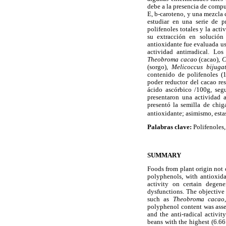
debe a la presencia de comp
E, b-caroteno, y una mezcla 
estudiar en una serie de p
polifenoles totales y la act
su extracción en solución
antioxidante fue evaluada us
actividad antirradical. Lo
Theobroma cacao
(cacao)
, 
(sorgo),
Melicoccus bijuga
contenido de polifenoles (
poder reductor del cacao res
ácido ascórbico /100g, seg
presentaron una actividad a
presentó la semilla de chi
antioxidante; asimismo, estas
Palabras clave:
Polifenoles,
SUMMARY
Foods from plant origin not 
polyphenols, with antioxida
activity on certain degener
dysfunctions. The objective 
such as
Theobroma cacao
polyphenol content was asse
and the anti-radical activ
beans with the highest (6.6