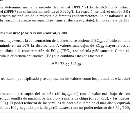
se determinó mediante método del radical DPPH* (1,1-difenil-2-picril- hidracil
e del (DPPH*) en solución metanólica al 0,025g/L. La reacción se realizó usando 3,
xtracto metanólico de la muestra a diferentes concentraciones. La absorbancia se 
 la reacción alcanzó un equilibrio (time at the steady state). El porcentaje de D
) muestra/ (Abs: 515 nm) control] x 100
porcentaje versus la concentración de la muestra se obtiene el EC
definido como la
50
isminuir en un 50% la absorbancia. A valores mas bajos de EC
mayor la activi
50
equilibrio a la concentración de EC
(TEC
) se calcula gráficamente. Como el
50
50
cula la eficiencia antirradical (EA) que combina estos dos factores:
EA = 1/EC
TEC
50
50
 realizaron por triplicado y se expresaron los valores como los promedios ± la desv
uestran al pericarpio del mamón (
M. bijugatus
) con el valor más bajo de con
orgo, semilla de mamón, pericarpio y semilla de chiga (
C. comosa
), y las nuece
0g). El poder reductor de las semillas de cacao fue también el más alto y equival
rbico /100g, seguido por la chiga (
C. comosa
) con un poder reductor de 3,79g/100