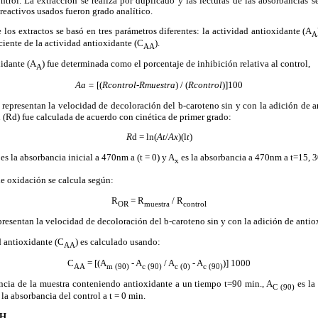
ntrol. La extracción se realiza por duplicado y las lecturas de las absorbancias se
reactivos usados fueron grado analítico.
 los extractos se basó en tres parámetros diferentes: la actividad antioxidante (A
A
iciente de la actividad antioxidante (C
).
AA
xidante (A
) fue determinada como el porcentaje de inhibición relativa al control,
A
A
a
=
[(
Rcontrol-Rmuestra
) / (
Rcontrol
)]100
representan la velocidad de decoloración del b-caroteno sin y con la adición de 
(Rd) fue calculada de acuerdo con cinética de primer grado:
R
d = ln(
At
/
Ax
)(l
t
)
es la absorbancia inicial a 470nm a (t = 0) y A
es la absorbancia a 470nm a t=15, 30
x
de oxidación se calcula según:
R
= R
/ R
OR
muestra
control
resentan la velocidad de decoloración del b-caroteno sin y con la adición de anti
d antioxidante (C
) es calculado usando:
AA
C
= [(A
- A
/ A
- A
)] 1000
AA
m (90)
c (90)
c (0)
c (90)
ncia de la muestra conteniendo antioxidante a un tiempo t=90 min., A
es la
C (90)
 la absorbancia del control a t = 0 min.
PH