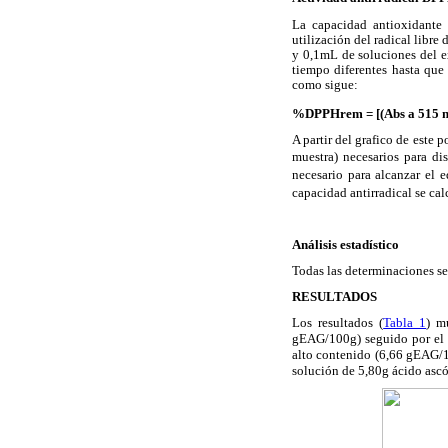
La capacidad antioxidante 
utilización del radical libr
y 0,1mL de soluciones del e
tiempo diferentes hasta que
como sigue:
%DPPHrem = [(Abs a 515 nm
A partir del grafico de este 
muestra) necesarios para d
necesario para alcanzar el 
capacidad antirradical se cal
Análisis estadístico
Todas las determinaciones se
RESULTADOS
Los resultados (
Tabla 1
) m
gEAG/100g) seguido por el s
alto contenido (6,66 gEAG/10
solución de 5,80g ácido ascó