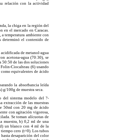
su relación con la actividad
da, la chiga en la región del
n en el mercado en Caracas.
, a temperatura ambiente con
s determinó el contenido de
a acidificada de metanol-agua
 con acetona-agua (70:30), se
a 50:50 de las dos soluciones
e Folin-Ciocalteau (6) usando
n como equivalentes de ácido
arando la absorbancia leída
s) g/100g de muestra seca.
o del sistema modelo del ?-
na extracción de las muestras
 de 50ml con 20 mg de ácido
ente con agitación vigorosa,
ilada. Se toman alícuotas de
a muestra, b) 0,2 ml de una
d) un blanco con 4 ml de la
 tiempo cero (t=0). Los tubos
hasta desaparición del color