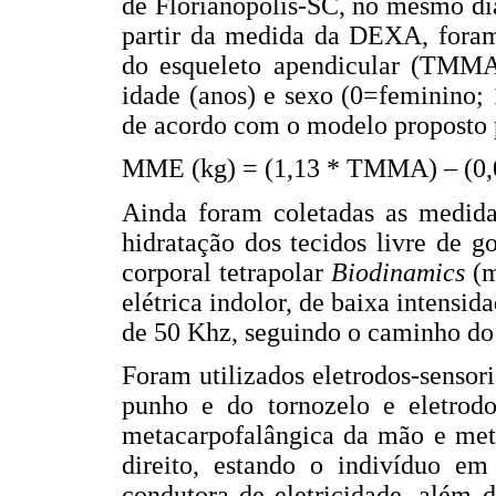
de Florianópolis-SC, no mesmo di
partir da medida da DEXA, foram
do esqueleto apendicular (TMMA
idade (anos) e sexo (0=feminino;
de acordo com o modelo proposto p
MME (kg) = (1,13 * TMMA) – (0,02
Ainda foram coletadas as medidas
hidratação dos tecidos livre de 
corporal tetrapolar
Biodinamics
(m
elétrica indolor, de baixa intensi
de 50 Khz, seguindo o caminho do 
Foram utilizados eletrodos-sensori
punho e do tornozelo e eletrodos
metacarpofalângica da mão e meta
direito, estando o indivíduo em
condutora de eletricidade, além 