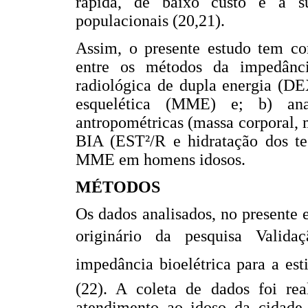
rápida, de baixo custo e a su
populacionais (20,21).
Assim, o presente estudo tem com
entre os métodos da impedânci
radiológica de dupla energia (DE
esquelética (MME) e; b) anal
antropométricas (massa corporal, 
BIA (EST²/R e hidratação dos tec
MME em homens idosos.
MÉTODOS
Os dados analisados, no presente 
originário da pesquisa Valid
impedância bioelétrica para a es
(22). A coleta de dados foi r
atendimento ao idoso da cidade 