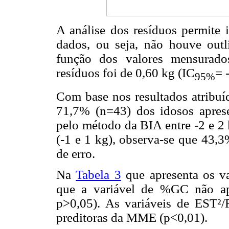
A análise dos resíduos permite 
dados, ou seja, não houve outl
função dos valores mensurad
resíduos foi de 0,60 kg (IC
= 
95%
Com base nos resultados atribuíd
71,7% (n=43) dos idosos apre
pelo método da BIA entre -2 e 2
(-1 e 1 kg), observa-se que 43,3
de erro.
Na
Tabela 3
que apresenta os va
que a variável de %GC não ap
p>0,05). As variáveis de EST²/
preditoras da MME (p<0,01).