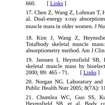
660. [
Links
]
17. Chen Z, Wang Z, Lohman T, He
al. Dual-energy x-ray absorptiome
muscle mass in older women. J 
18. Kim J, Wang Z, Heymsfie
Totalbody skeletal muscle mass
absorptiometry method. Am J Cli
19. Janssen I, Heymsfield SB,
skeletal muscle mass by bioelect
2000; 89: 465 - 71. [
Links
]
20. Norgan NG. Laboratory and 
Public Health Nutr 2005; 8(7A)
21. Chumlea WC, Guo SS, Kuc
Heymsfield SB, et al. Body c