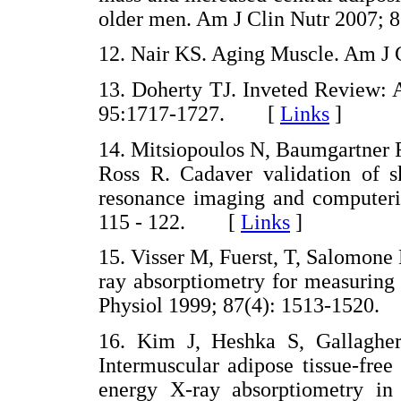
older men. Am J Clin Nutr 2007
12. Nair KS. Aging Muscle. Am 
13. Doherty TJ. Inveted Review: 
95:1717-1727. [
Links
]
14. Mitsiopoulos N, Baumgartner 
Ross R. Cadaver validation of 
resonance imaging and computeri
115 - 122. [
Links
]
15. Visser M, Fuerst, T, Salomone 
ray absorptiometry for measuring
Physiol 1999; 87(4): 1513-152
16. Kim J, Heshka S, Gallagher
Intermuscular adipose tissue-free
energy X-ray absorptiometry in