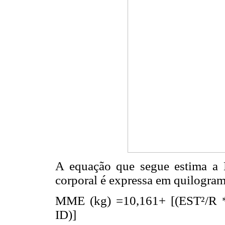
A equação que segue estima a
corporal é expressa em quilogram
MME (kg) =10,161+ [(EST²/R *
ID)]