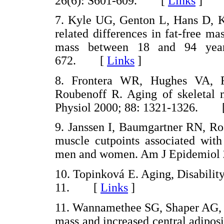
26(6): S601-609. [
Links
]
7. Kyle UG, Genton L, Hans D, K
related differences in fat-free ma
mass between 18 and 94 year
672. [
Links
]
8. Frontera WR, Hughes VA, F
Roubenoff R. Aging of skeletal m
Physiol 2000; 88: 1321-1326. 
9. Janssen I, Baumgartner RN, Ro
muscle cutpoints associated with 
men and women. Am J Epidemiol
10. Topinková E. Aging, Disabilit
11. [
Links
]
11. Wannamethee SG, Shaper AG,
mass and increased central adiposi