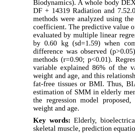
Biodynamics). A whole body DEXA
DF + 14319 Radiation and 7.52.0
methods were analyzed using the t
coefficient. The predictive value 
evaluated by multiple linear reg
by 0.60 kg (sd=1.59) when com
difference was observed (p>0.05)
methods (r=0.90; p<0.01). Regres
variable explained 86% of the 
weight and age, and this relations
fat-free tissues or BMI. Thus, BI
estimation of SMM in elderly men 
the regression model proposed,
weight and age.
Key words:
Elderly, bioelectric
skeletal muscle, prediction equat