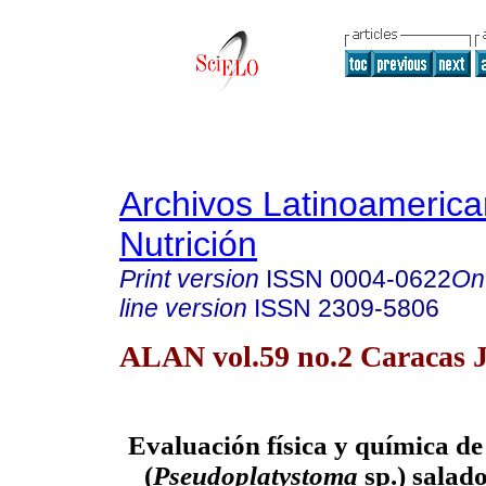
Archivos Latinoameric
Nutrición
Print version
ISSN
0004-0622
On
line version
ISSN
2309-5806
ALAN vol.59 no.2 Caracas 
Evaluación física y química de 
(
Pseudoplatystoma
sp.) salad