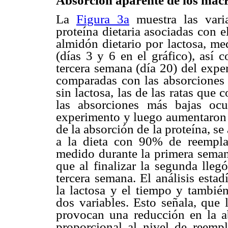
Absorción aparente de los macro
La
Figura 3a
muestra las varia
proteína dietaria asociadas con 
almidón dietario por lactosa, me
(días 3 y 6 en el gráfico), así 
tercera semana (día 20) del expe
comparadas con las absorciones m
sin lactosa, las de las ratas qu
las absorciones más bajas ocu
experimento y luego aumentaron e
de la absorción de la proteína, se
a la dieta con 90% de reemplaz
medido durante la primera sema
que al finalizar la segunda lle
tercera semana. El análisis estad
la lactosa y el tiempo y también
dos variables. Esto señala, que l
provocan una reducción en la ab
proporcional al nivel de reemp