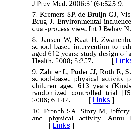
J Prev Med. 2006;31(6):525-9.
7. Kremers SP, de Bruijn GJ, Vi
Brug J. Environmental influence
dual-process view. Int J Behav Nu
8. Jansen W, Raat H, Zwanenbu
school-based intervention to red
aged 612 years: study design of
[
Link
Health. 2008; 8:257.
9. Zahner L, Puder JJ, Roth R, 
school-based physical activity 
children aged 613 years (Kind
randomized controlled trial 
[
Links
]
2006; 6:147.
10. French SA, Story M, Jeffery
and physical activity. Annu 
[
Links
]