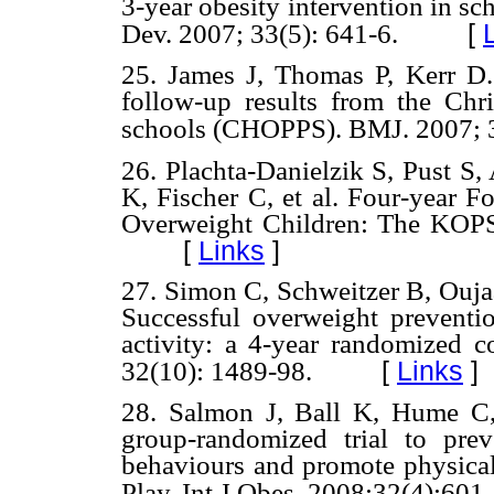
3-year obesity intervention in sc
[
Dev. 2007; 33(5): 641-6.
25. James J, Thomas P, Kerr D.
follow-up results from the Chr
schools (CHOPPS). BMJ. 2007; 
26. Plachta-Danielzik S, Pust S
K, Fischer C, et al. Four-year F
Overweight Children: The KOPS 
[
Links
]
27. Simon C, Schweitzer B, Oujaa
Successful overweight preventio
activity: a 4-year randomized co
[
Links
]
32(10): 1489-98.
28. Salmon J, Ball K, Hume C
group-randomized trial to pre
behaviours and promote physical 
Play. Int J Obes. 2008;32(4):601