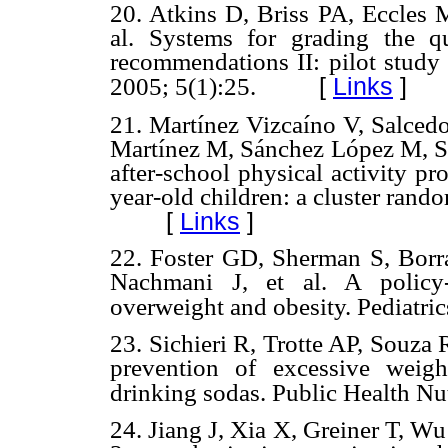
20. Atkins D, Briss PA, Eccles 
al. Systems for grading the q
recommendations II: pilot stud
[
Links
]
2005; 5(1):25.
21. Martínez Vizcaíno V, Salcedo
Martínez M, Sánchez López M, Ser
after-school physical activity p
year-old children: a cluster rando
[
Links
]
22. Foster GD, Sherman S, Bor
Nachmani J, et al. A policy-
overweight and obesity. Pediatri
23. Sichieri R, Trotte AP, Souza
prevention of excessive weig
drinking sodas. Public Health Nu
24. Jiang J, Xia X, Greiner T, Wu