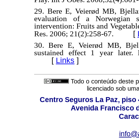
29. Bere E, Veierød MB, Bjell
evaluation of a Norwegian sc
intervention: Fruits and Vegeta
[
Res. 2006; 21(2):258-67.
30. Bere E, Veierød MB, Bjel
sustained effect 1 year later
[
Links
]
Todo o conteúdo deste pe
licenciado sob um
Centro Seguros La Paz, piso 4
Avenida Francisco d
Carac
info@a