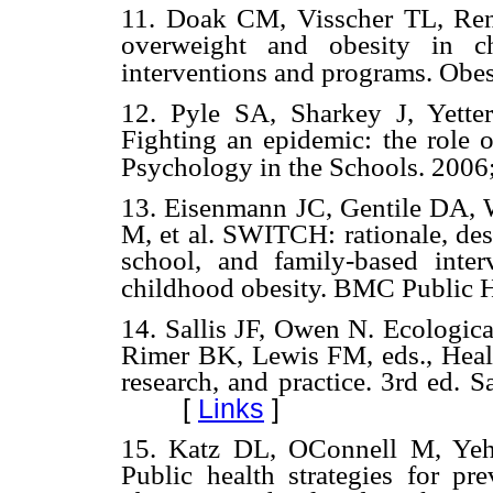
11. Doak CM, Visscher TL, Ren
overweight and obesity in ch
interventions and programs. Obes
12. Pyle SA, Sharkey J, Yett
Fighting an epidemic: the role o
Psychology in the Schools. 2006;
13. Eisenmann JC, Gentile DA, W
M, et al. SWITCH: rationale, de
school, and family-based inter
childhood obesity. BMC Public H
14. Sallis JF, Owen N. Ecologica
Rimer BK, Lewis FM, eds., Healt
research, and practice. 3rd ed. 
[
Links
]
15. Katz DL, OConnell M, Ye
Public health strategies for pr