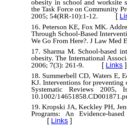
obesity in school and worksite 
the Task Force on Community 
[
Li
2005; 54(RR-10):1-12.
16. Peterson KE, Fox MK. Addre
Through School-Based Interven
We Go From Here?. J Law Med Et
17. Sharma M. School-based int
obesity. The International Assoc
[
Links
]
2006; 7(3): 261-9.
18. Summerbell CD, Waters E, 
KJ. Interventions for preventing
Systematic Reviews 2005, 
10.1002/14651858.CD001871.p
19. Kropski JA, Keckley PH, Jen
Programs: An Evidence-based 
[
Links
]