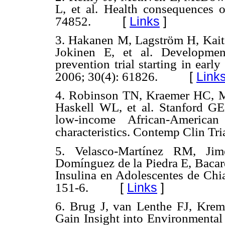
L, et al. Health consequences o
[
Links
]
74852.
3. Hakanen M, Lagström H, Kaito
Jokinen E, et al. Developmen
prevention trial starting in ear
[
Link
2006; 30(4): 61826.
4. Robinson TN, Kraemer HC, 
Haskell WL, et al. Stanford GE
low-income African-American
characteristics. Contemp Clin Tri
5. Velasco-Martínez RM, Ji
Domínguez de la Piedra E, Bacar
Insulina en Adolescentes de Chia
[
Links
]
151-6.
6. Brug J, van Lenthe FJ, Krem
Gain Insight into Environmental