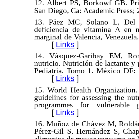
12. Albert PS, Borkowf GB. Princ
San Diego, Ca: Academic Press; 
13. Páez MC, Solano L, Del R
deficiencia de vitamina A en
marginal de Valencia, Venezuela
[
Links
]
14. Vásquez-Garibay EM, Rome
nutricio. Nutrición de lactante 
Pediatría. Tomo 1. México DF: 
[
Links
]
15. World Health Organization. 
guidelines for assessing the nut
programmes for vulnerable
[
Links
]
16. Muñoz de Chávez M, Roldá
Pérez-Gil S, Hernández S, Chapa
alimentos de mayor consumo en 