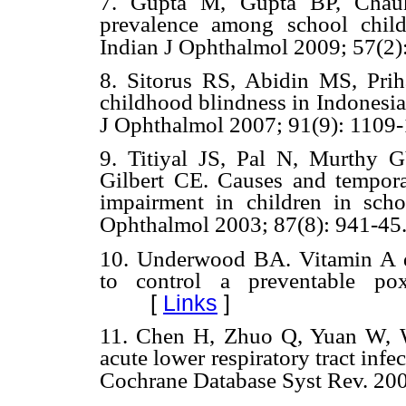
7. Gupta M, Gupta BP, Chauh
prevalence among school child
Indian J Ophthalmol 2009; 57(2)
8. Sitorus RS, Abidin MS, Prih
childhood blindness in Indonesia:
J Ophthalmol 2007; 91(9): 1109-
9. Titiyal JS, Pal N, Murthy
Gilbert CE. Causes and tempora
impairment in children in scho
Ophthalmol 2003; 87(8): 941-45
10. Underwood BA. Vitamin A def
to control a preventable po
[
Links
]
11. Chen H, Zhuo Q, Yuan W, W
acute lower respiratory tract infe
Cochrane Database Syst Rev. 20