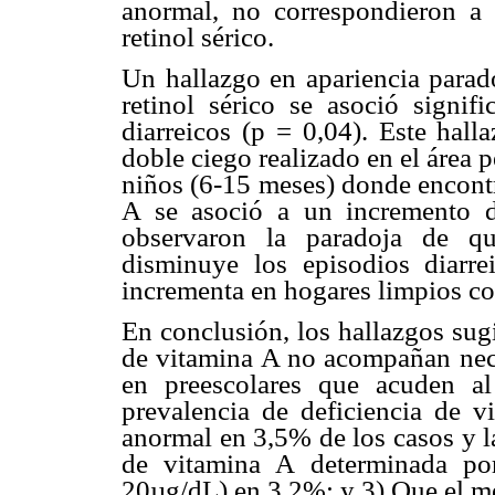
anormal, no correspondieron a
retinol sérico.
Un hallazgo en apariencia parad
retinol sérico se asoció signif
diarreicos (p = 0,04). Este hall
doble ciego realizado en el área
niños (6-15 meses) donde encont
A se asoció a un incremento d
observaron la paradoja de q
disminuye los episodios diarr
incrementa en hogares limpios co
En conclusión, los hallazgos sug
de vitamina A no acompañan nece
en preescolares que acuden al
prevalencia de deficiencia de v
anormal en 3,5% de los casos y l
de vitamina A determinada por
20µg/dL) en 3,2%; y 3) Que el mé