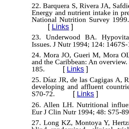
22. Barquera S, Rivera JA, Safd
Energy and nutrient intake in pr
National Nutrition Survey 1999
[
Links
]
23. Underwood BA. Hypovitami
Issues. J Nutr 1994; 124: 1467S
24. Mora JO, Gueri M, Mora OL.
and the Caribbean: An overview. 
[
Links
]
185.
25. Díaz JR, de las Cagigas A, R
developing and affluent countri
[
Links
]
S70-72.
26. Allen LH. Nutritional influe
Eur J Clin Nutr 1994; 48: S75-89
27. Long KZ, Montoya Y, Hertzm