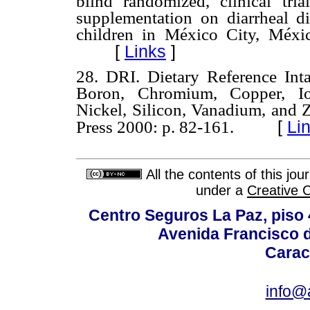
blind randomized, clinical tri
supplementation on diarrheal dis
children in México City, Méxi
[
Links
]
28. DRI. Dietary Reference Int
Boron, Chromium, Copper, Io
Nickel, Silicon, Vanadium, and
[
Li
Press 2000: p. 82-161.
All the contents of this jo
under a
Creative 
Centro Seguros La Paz, piso 4
Avenida Francisco d
Carac
info@a