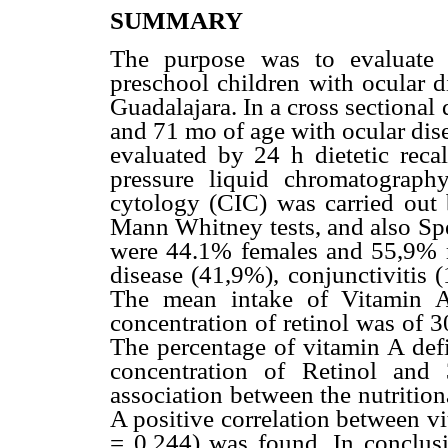
SUMMARY
The purpose was to evaluate t
preschool children with ocular d
Guadalajara. In a cross sectiona
and 71 mo of age with ocular dis
evaluated by 24 h dietetic reca
pressure liquid chromatograph
cytology (CIC) was carried out
Mann Whitney tests, and also Spe
were 44.1% females and 55,9% 
disease (41,9%), conjunctivitis 
The mean intake of Vitamin 
concentration of retinol was of 
The percentage of vitamin A def
concentration of Retinol and
association between the nutrition
A positive correlation between v
= 0,244) was found. In conclusi