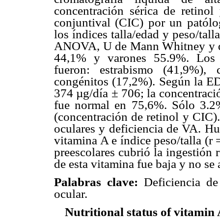
concentración sérica de retinol
conjuntival (CIC) por un patólo
los índices talla/edad y peso/tall
ANOVA, U de Mann Whitney y de
44,1% y varones 55.9%. Los p
fueron: estrabismo (41,9%), 
congénitos (17,2%). Según la E
374 µg/día ± 706; la concentraci
fue normal en 75,6%. Sólo 3.2
(concentración de retinol y CIC)
oculares y deficiencia de VA. Hu
vitamina A e índice peso/talla (r
preescolares cubrió la ingestión
de esta vitamina fue baja y no se
Palabras clave:
Deficiencia de 
ocular.
Nutritional status of vitamin 