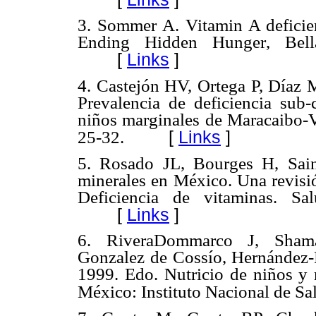
3. Sommer A. Vitamin A deficie
Ending Hidden Hunger, Bell
[
Links
]
4. Castejón HV, Ortega P, Díaz
Prevalencia de deficiencia sub-
niños marginales de Maracaibo-V
[
Links
]
25-32.
5. Rosado JL, Bourges H, Sain
minerales en México. Una revisión
Deficiencia de vitaminas. S
[
Links
]
6. RiveraDommarco J, Shama
Gonzalez de Cossío, Hernández-
1999. Edo. Nutricio de niños y
México: Instituto Nacional de Sa