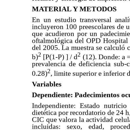
MATERIAL Y METODOS
En un estudio transversal analí
incluyeron 100 preescolares de u
que acudieron por un padecimien
oftalmológica del OPD Hospital 
del 2005. La muestra se calculó c
2
2
b
)
[P(1-P) ] /
d
(12). Donde:
a
=
prevalencia de deficiencia sub-
2
0.28)
, limite superior e inferior
Variables
Dependiente: Padecimientos oc
Independiente: Estado nutrici
dietética por recordatorio de 24 h
CIC que valora la actividad celula
incluidas: sexo, edad, procede