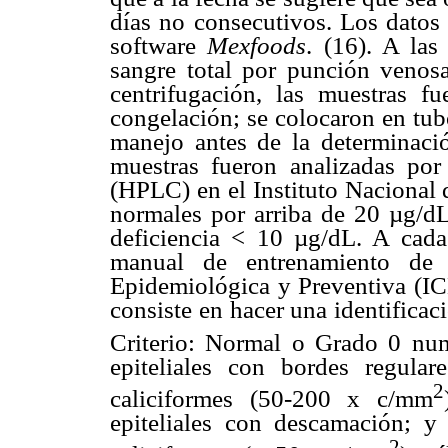
días no consecutivos. Los datos 
software
Mexfoods
. (16). A la
sangre total por punción veno
centrifugación, las muestras f
congelación; se colocaron en tu
manejo antes de la determinació
muestras fueron analizadas por
(HPLC) en el Instituto Nacional 
normales por arriba de 20 µg/dL
deficiencia < 10 µg/dL. A cada
manual de entrenamiento de C
Epidemiológica y Preventiva (ICE
consiste en hacer una identificaci
Criterio: Normal o Grado 0 nu
epiteliales con bordes regula
2
caliciformes (50-200 x c/mm
epiteliales con descamación; 
2