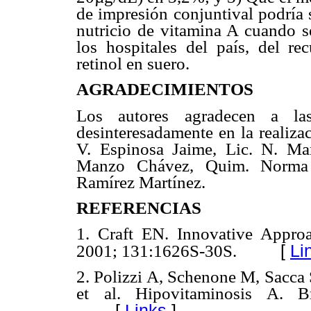
de impresión conjuntival podría s
nutricio de vitamina A cuando s
los hospitales del país, del re
retinol en suero.
AGRADECIMIENTOS
Los autores agradecen a las
desinteresadamente en la realiza
V. Espinosa Jaime, Lic. N. Ma
Manzo Chávez, Quim. Norma Z
Ramírez Martínez.
REFERENCIAS
1. Craft EN. Innovative Appro
[
Li
2001; 131:1626S-30S.
2. Polizzi A, Schenone M, Sacca
et al. Hipovitaminosis A. 
[
Links
]