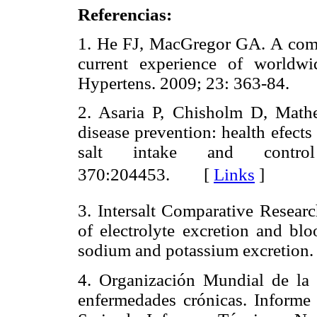
Referencias:
1. He FJ, MacGregor GA. A comp
current experience of worldw
Hypertens. 2009; 23: 363-84.
2. Asaria P, Chisholm D, Math
disease prevention: health efects 
salt intake and contro
370:204453. [
Links
]
3. Intersalt Comparative Researc
of electrolyte excretion and blo
sodium and potassium excreti
4. Organización Mundial de la 
enfermedades crónicas. Inform