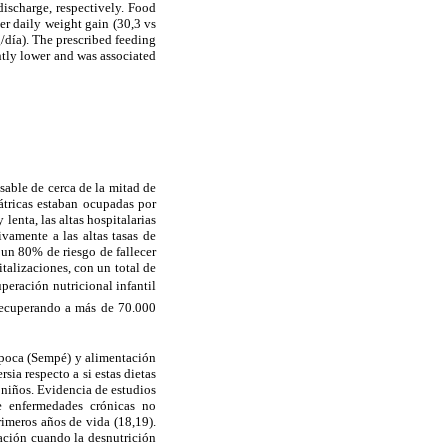
scharge, respectively. Food
er daily weight gain (30,3 vs
/día). The prescribed feeding
ntly lower and was associated
sable de cerca de la mitad de
átricas estaban ocupadas por
enta, las altas hospitalarias
ivamente a las altas tasas de
un 80% de riesgo de fallecer
talizaciones, con un total de
uperación nutricional infantil
, recuperando a más de 70.000
época (Sempé) y alimentación
sia respecto a si estas dietas
 niños. Evidencia de estudios
e enfermedades crónicas no
rimeros años de vida (18,19).
ación cuando la desnutrición