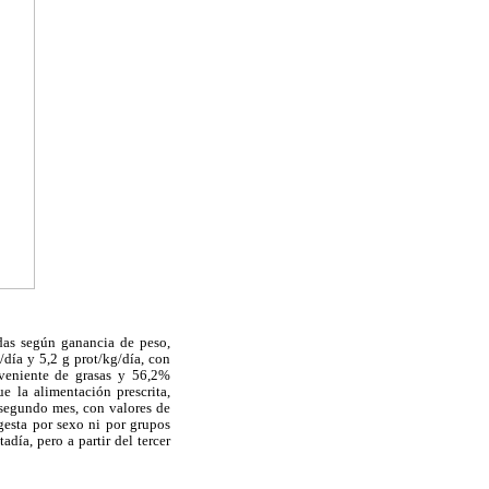
adas según ganancia de peso,
/día y 5,2 g prot/kg/día, con
oveniente de grasas y 56,2%
e la alimentación prescrita,
 segundo mes, con valores de
gesta por sexo ni por grupos
día, pero a partir del tercer