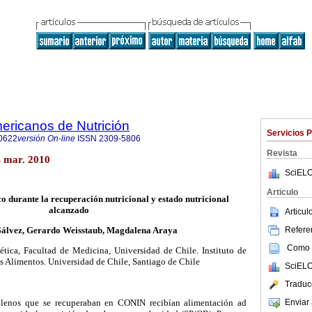
ericanos de Nutrición
Servicios 
0622
versión On-line
ISSN
2309-5806
Revista
 mar. 2010
SciELO
Articulo
o durante la recuperación nutricional y estado nutricional
alcanzado
Articu
Referen
Gálvez, Gerardo Weisstaub, Magdalena Araya
Como c
ética, Facultad de Medicina, Universidad de Chile. Instituto de
s Alimentos. Universidad de Chile, Santiago de Chile
SciELO
Traduc
Enviar 
ilenos que se recuperaban en CONIN recibían alimentación ad