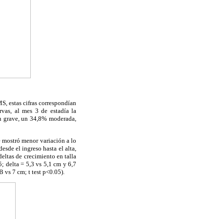
, estas cifras correspondían
vas, al mes 3 de estadía la
ón grave, un 34,8% moderada,
 mostró menor variación a lo
esde el ingreso hasta el alta,
deltas de crecimiento en talla
5; delta = 5,3 vs 5,1 cm y 6,7
B vs 7 cm; t test p<0.05).