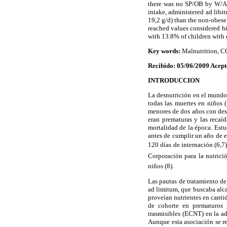
there was no SP/OB by W/A 
intake, administered ad libi
19,2 g/d) than the non-obese
reached values considered hi
with 13.8% of children with 
Key words:
Malnutrition, CO
Recibido: 05/06/2009 Acep
INTRODUCCION
La desnutrición en el mundo 
todas las muertes en niños 
menores de dos años con desn
eran prematuras y las recaíd
mortalidad de la época. Est
antes de cumplir un año de e
120 días de internación (6,7)
Corporación para la nutrici
niños (8).
Las pautas de tratamiento d
ad limitum, que buscaba alcan
proveían nutrientes en canti
de cohorte en prematuros 
trasmisibles (ECNT) en la ad
Aunque esta asociación se r