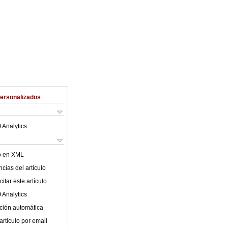
Personalizados
 Analytics
lo en XML
cias del artículo
itar este artículo
 Analytics
ción automática
articulo por email