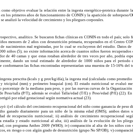
como objetivo evaluar la relación entre la ingesta energético-proteica durante l
s en los primeros años de funcionamiento de CONIN y la aparición de sobrepeso/O
se analizó la velocidad de crecimiento y los pliegues corporales.
rospectivo, analítico. Se buscaron fichas clínicas en CONIN en todo el país; solo 
 niños menores de 2 años con desnutrición primaria, recuperados en el Centro C
s de nacimientos mal registradas, por lo cual se excluyeron del estudio. Datos de
0 niños (5); no existe información acerca de cuantos niños fueron recuperados e
edor de 40 camas y que estas rotaban alrededor de tres veces por año, podría esp
mente, dando un total estimado de alrededor de 1000 niños para el periodo d
ue conformaron las fichas encontradas representarían una muestra de 15-16% del to
ngesta prescrita (kcals y g prot/kg/día), la ingesta real (calculada como promedio d
 y tricipital (mm) y perímetro braquial (cm). El estado nutricional se evaluó 
 porcentaje de la mediana para peso, y por las nuevas curvas de la Organizació
e Peso/talla (P/T); además se evaluó Talla/edad (T/E) y Peso/edad (P/E) (22). En
orrigió por edad gestacional según normativa actual (23).
cluyó i) el cálculo del crecimiento recuperacional del niño como ganancia de peso d
dio ganado diariamente para un niño de la misma edad (OMS); ambos datos s
dad de recuperación nutricional; ii) análisis de crecimiento recuperacional seg
a estadía y estado nutricional al alta; iii) análisis de la evolución de los pliegu
dad, con programa Anthro 2009 (WHO); iv) comparación al alta de los niños con 
icos, en riesgo o con algún grado de desnutrición (grupo No SP/OB); v) comparació