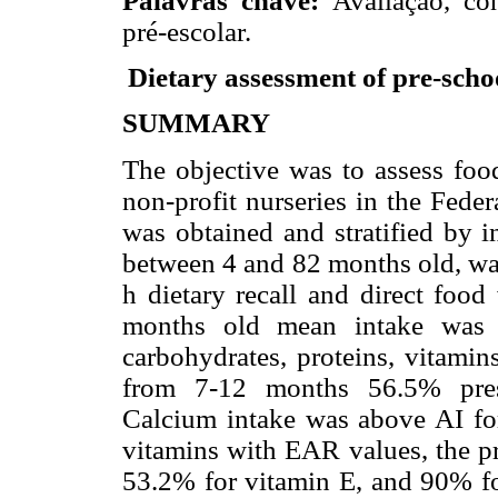
Palavras chave:
Avaliação, con
pré-escolar.
Dietary assessment of pre-schoo
SUMMARY
The objective was to assess fo
non-profit nurseries in the Feder
was obtained and stratified by 
between 4 and 82 months old, was
h dietary recall and direct foo
months old mean intake was
carbohydrates, proteins, vitamin
from 7-12 months 56.5% pre
Calcium intake was above AI for
vitamins with EAR values, the p
53.2% for vitamin E, and 90% for