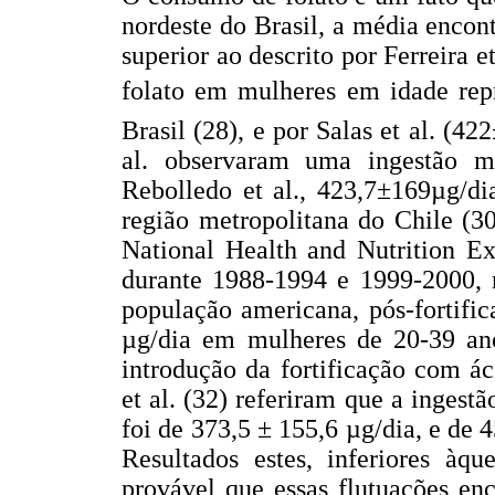
nordeste do Brasil, a média encon
superior ao descrito por Ferreira e
folato em mulheres em idade repr
Brasil (28), e por Salas et al. (4
al. observaram uma ingestão m
Rebolledo et al., 423,7±169µg/d
região metropolitana do Chile (30)
National Health and Nutrition 
durante 1988-1994 e 1999-2000,
população americana, pós-fortifi
µg/dia em mulheres de 20-39 ano
introdução da fortificação com á
et al. (32) referiram que a ingest
foi de 373,5 ± 155,6 µg/dia, e de
Resultados estes, inferiores àqu
provável que essas flutuações en