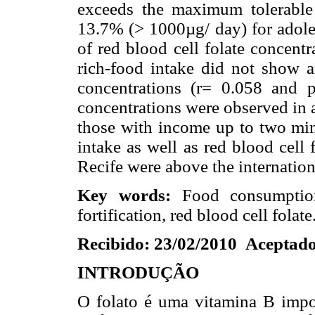
exceeds the maximum tolerabl
13.7% (> 1000µg/ day) for adoles
of red blood cell folate concent
rich-food intake did not show an
concentrations (r= 0.058 and p
concentrations were observed i
those with income up to two mi
intake as well as red blood cel
Recife were above the internatio
Key words:
Food consumption,
fortification, red blood cell folate
Recibido: 23/02/2010
Aceptado
INTRODUÇÃO
O folato é uma vitamina B impo