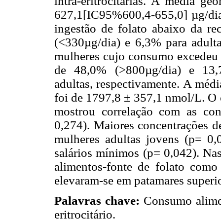
intra-eritrocitárias. A media ge
627,1[IC95%600,4-655,0] µg/dia
ingestão de folato abaixo da r
(<330µg/dia) e 6,3% para adulta
mulheres cujo consumo excedeu o
de 48,0% (>800µg/dia) e 13,7
adultas, respectivamente. A média
foi de 1797,8 ± 357,1 nmol/L. O 
mostrou correlação com as conc
0,274). Maiores concentrações de
mulheres adultas jovens (p= 0,
salários mínimos (p= 0,042). Na
alimentos-fonte de folato como a
elevaram-se em patamares superio
Palavras chave:
Consumo alimenta
eritrocitário.