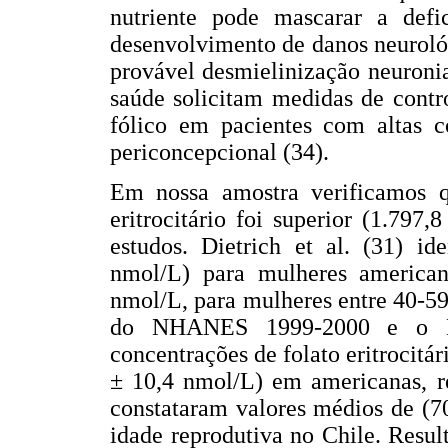
nutriente pode mascarar a defi
desenvolvimento de danos neurológ
provável desmielinização neuronia
saúde solicitam medidas de contr
fólico em pacientes com altas c
periconcepcional (34).
Em nossa amostra verificamos q
eritrocitário foi superior (1.797
estudos. Dietrich et al. (31) i
nmol/L) para mulheres american
nmol/L, para mulheres entre 40-59 
do NHANES 1999-2000 e o N
concentrações de folato eritrocitá
± 10,4 nmol/L) em americanas, re
constataram valores médios de (
idade reprodutiva no Chile. Resul