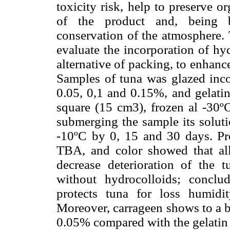
toxicity risk, help to preserve or
of the product and, being b
conservation of the atmosphere. 
evaluate the incorporation of hy
alternative of packing, to enhance
Samples of tuna was glazed incor
0.05, 0,1 and 0.15%, and gelati
square (15 cm3), frozen al -30º
submerging the sample its soluti
-10ºC by 0, 15 and 30 days. Prox
TBA, and color showed that all
decrease deterioration of the 
without hydrocolloids; conclu
protects tuna for loss humidi
Moreover, carrageen shows to a b
0.05% compared with the gelatin 