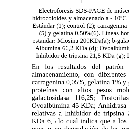
Electroforesis SDS-PAGE de múscu
hidrocoloides y almacenado a - 10ºC L
Estándar (1); control (2); carragenin
(5) y gelatina 0,50%(6). Líneas hor
estandar: Miosina 200KDa(a); b-galac
Albumina 66,2 KDa (d); Ovoalbúmina
Inhibidor de tripsina 21,5 KDa (g);
En los resultados del patrón
almacenamiento, con diferentes
carragenina 0,05%, gelatina 1% y g
proteínas con altos pesos mo
galactosidasa 116,25; Fosfor
Ovoalbúmina 45 KDa; Anhidrasa c
relativas a Inhibidor de tripsin
KDa 6,5 lo cual indica que a los
poca o no degradación de las pr