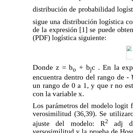
distribución de probabilidad logís
sigue una distribución logística 
de la expresión [1] se puede obte
(PDF) logística siguiente:
Donde z =
b
+
b
c
. En la expr
o
j
encuentra dentro del rango de -
un rango de 0 a 1, y que r no est
con la variable x.
Los parámetros del modelo logit 
verosimilitud (36,39). Se utiliza
2
ajuste del modelo: R
adj de
versosimilitud y la prueba de Ho