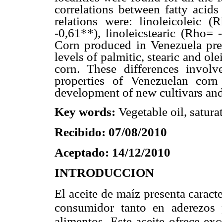
correlations between fatty acid
relations were: linoleicoleic 
-0,61**), linoleicstearic (Rho=
Corn produced in Venezuela pres
levels of palmitic, stearic and ol
corn. These differences involve
properties of Venezuelan corn
development of new cultivars and 
Key words:
Vegetable oil, saturat
Recibido: 07/08/2010
Aceptado: 14/12/2010
INTRODUCCION
El aceite de maíz presenta caract
consumidor tanto en aderezos
alimentos. Este aceite ofrece exc