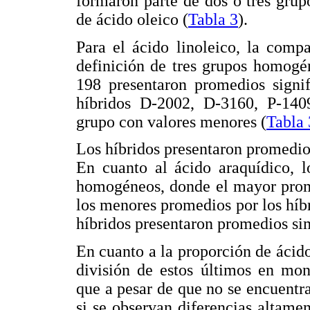
formaron parte de dos o tres gru
de ácido oleico (
Tabla 3
).
Para el ácido linoleico, la comp
definición de tres grupos homog
198 presentaron promedios signif
híbridos D-2002, D-3160, P-14
grupo con valores menores (
Tabla 
Los híbridos presentaron promedios
En cuanto al ácido araquídico, l
homogéneos, donde el mayor prome
los menores promedios por los hí
híbridos presentaron promedios sim
En cuanto a la proporción de ácidos
división de estos últimos en mon
que a pesar de que no se encuentra
si se observan diferencias altament