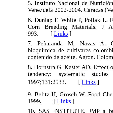
5. Instituto Nacional de Nutrici
Venezuela 2002-2004. Caracas (
6. Dunlap F, White P, Pollak L. 
Corn Breeding Materials. J 
993. [
Links
]
7. Peñaranda M, Navas A. Car
bioquímica de cultivares colomb
contenido de aceite. Agron. Col
8. Hornstra G, Kester AD. Effect of
tendency: systematic studies
1997;131:2533. [
Links
]
9. Belitz H, Grosch W. Food Chem
1999. [
Links
]
10. SAS INSTITUTE. JMP a bus