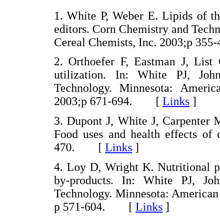
1. White P, Weber E. Lipids of t
editors. Corn Chemistry and Tech
Cereal Chemists, Inc. 2003;p 3
2. Orthoefer F, Eastman J, List 
utilization. In: White PJ, Jo
Technology. Minnesota: America
2003;p 671-694. [
Links
]
3. Dupont J, White J, Carpenter M
Food uses and health effects of 
470. [
Links
]
4. Loy D, Wright K. Nutritional p
by-products. In: White PJ, Jo
Technology. Minnesota: American 
p 571-604. [
Links
]