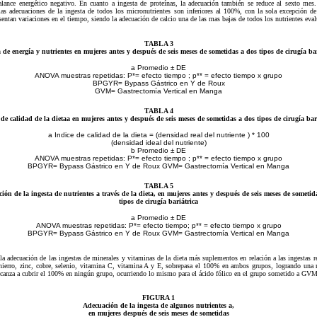
alance energético negativo. En cuanto a ingesta de proteínas, la adecuación también se reduce al sexto mes
las adecuaciones de la ingesta de todos los micronutrientes son inferiores al 100%, con la sola excepción de 
sentan variaciones en el tiempo, siendo la adecuación de calcio una de las mas bajas de todos los nutrientes eva
TABLA 3
 de energía y nutrientes en mujeres antes y después de seis meses de sometidas a dos tipos de cirugía ba
a Promedio ± DE
ANOVA muestras repetidas: P*= efecto tiempo ; p** = efecto tiempo x grupo
BPGYR= Bypass Gástrico en Y de Roux
GVM= Gastrectomía Vertical en Manga
TABLA 4
 de calidad de la dietaa en mujeres antes y después de seis meses de sometidas a dos tipos de cirugía bari
a Indice de calidad de la dieta = (densidad real del nutriente ) * 100
(densidad ideal del nutriente)
b Promedio ± DE
ANOVA muestras repetidas: P*= efecto tiempo ; p** = efecto tiempo x grupo
BPGYR= Bypass Gástrico en Y de Roux GVM= Gastrectomía Vertical en Manga
TABLA 5
ión de la ingesta de nutrientes a través de la dieta, en mujeres antes y después de seis meses de sometid
tipos de cirugía bariátrica
a Promedio ± DE
ANOVA muestras repetidas: P*= efecto tiempo; p** = efecto tiempo x grupo
BPGYR= Bypass Gástrico en Y de Roux GVM= Gastrectomía Vertical en Manga
la adecuación de las ingestas de minerales y vitaminas de la dieta más suplementos en relación a las ingestas 
e hierro, zinc, cobre, selenio, vitamina C, vitamina A y E, sobrepasa el 100% en ambos grupos, logrando una
lcanza a cubrir el 100% en ningún grupo, ocurriendo lo mismo para el ácido fólico en el grupo sometido a GVM
FIGURA 1
Adecuación de la ingesta de algunos nutrientes a,
en mujeres después de seis meses de sometidas