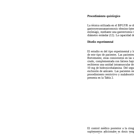
Procedimiento quirúrgico
La técnica utilizada en el BPGYR se de
gastroyeyunoanastomosis término-latera
estómago, mediante una gastrectomía ver
diámetro estándar (12). La capacidad de
Diseño experimental
El estudio es del tipo experimental y l
de este tipo de pacientes. Las paciente
Brevemente, estas consistieron en las s
crudo, complementada con lácteos bajos
recibieron una unidad intramuscular de
10 mg de hidroxicobalamina. Del segund
exclusión de azúcares. Las pacientes 
procedimiento restrictivo y malabsort
presenta en la Tabla 2.
El control médico posterior a la ciru
suplementos adicionales es dosis terap