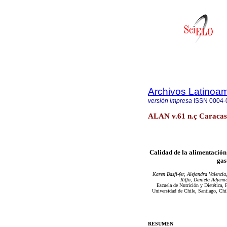
Archivos Latinoam
versión impresa
ISSN
0004-
ALAN v.61 n.ç Caracas
Calidad de la alimentación
gas
Karen Basfi-fer, Alejandra Valenci
Riffo, Daniela Adjemi
Escuela de Nutrición y Dietética,
Universidad de Chile, Santiago, Chi
RESUMEN