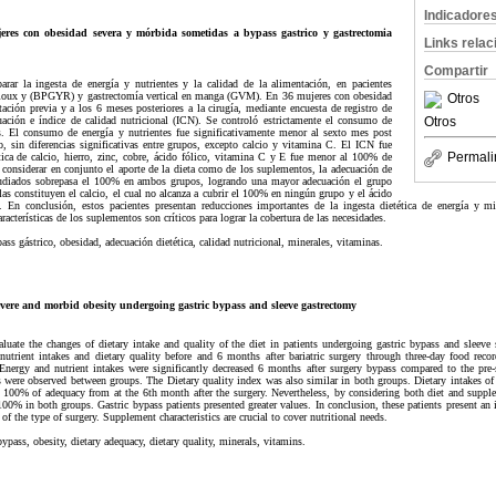
Indicadore
eres con obesidad severa y mórbida sometidas a bypass gastrico y gastrectomia
Links rela
Compartir
rar la ingesta de energía y nutrientes y la calidad de la alimentación, en pacientes
 Roux y (BPGYR) y gastrectomía vertical en manga (GVM). En 36 mujeres con obesidad
Otros
ación previa y a los 6 meses posteriores a la cirugía, mediante encuesta de registro de
cuación e índice de calidad nutricional (ICN). Se controló estrictamente el consumo de
Otros
. El consumo de energía y nutrientes fue significativamente menor al sexto mes post
o, sin diferencias significativas entre grupos, excepto calcio y vitamina C. El ICN fue
Permali
ética de calcio, hierro, zinc, cobre, ácido fólico, vitamina C y E fue menor al 100% de
 considerar en conjunto el aporte de la dieta como de los suplementos, la adecuación de
studiados sobrepasa el 100% en ambos grupos, logrando una mayor adecuación el grupo
 constituyen el calcio, el cual no alcanza a cubrir el 100% en ningún grupo y el ácido
n conclusión, estos pacientes presentan reducciones importantes de la ingesta dietética de energía y mic
racterísticas de los suplementos son críticos para lograr la cobertura de las necesidades.
ass gástrico, obesidad, adecuación dietética, calidad nutricional, minerales, vitaminas.
evere and morbid obesity undergoing gastric bypass and sleeve gastrectomy
aluate the changes of dietary intake and quality of the diet in patients undergoing gastric bypass and sleev
nutrient intakes and dietary quality before and 6 months after bariatric surgery through three-day food rec
 Energy and nutrient intakes were significantly decreased 6 months after surgery bypass compared to the pre-
were observed between groups. The Dietary quality index was also similar in both groups. Dietary intakes of c
00% of adequacy from at the 6th month after the surgery. Nevertheless, by considering both diet and supple
00% in both groups. Gastric bypass patients presented greater values. In conclusion, these patients present an 
of the type of surgery. Supplement characteristics are crucial to cover nutritional needs.
bypass, obesity, dietary adequacy, dietary quality, minerals, vitamins.