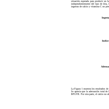
situación esperada para producir un b
independientemente del tipo de ésta, 
ingestas de calcio y vitamina C no pre
Ingesta
Indice
Adecuac
La Figura 1 muestra los resultados de 
Se aprecia que la adecuación total d
BPGYR. Por otra parte, el calcio no a