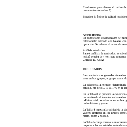
Finalmente para obtener el índice de
porcentuales (ecuación 3)
Ecuación 3: índice de calidad nutricio
Antropometría
En condiciones estandarizadas se mi
estadiómetro adosado a la balanza con
operación. Se calculó el índice de m
Análisis estadístico
Para el análisis de resultados, se calc
realizó prueba de t test para muestr
Chicago IL, USA).
RESULTADOS
Las características generales de ambos 
entre ambos grupos, el grupo someti
La adherencia al estudio, determinad
estudio, fue de 87.7 ± 11.1 % en el g
En la Tabla 3 se presenta la evolución 
no existiendo diferencias entre ambos 
calórico total, se observa en ambos g
carbohidratos y grasas.
La Tabla 4 muestra la calidad de la die
valores similares en los grupos tanto
hierro, cobre y selenio.
La Tabla 5 complementa la información
respecto a las necesidades (calculada