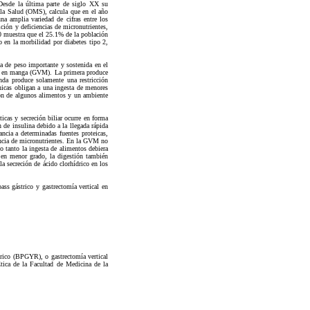
 Desde la última parte de siglo XX su
 la Salud (OMS), calcula que en el año
a amplia variedad de cifras entre los
ición y deficiencias de micronutrientes,
0 muestra que el 25.1% de la población
 en la morbilidad por diabetes tipo 2,
a de peso importante y sostenida en el
cal en manga (GVM). La primera produce
da produce solamente una restricción
nicas obligan a una ingesta de menores
ión de algunos alimentos y un ambiente
cas y secreción biliar ocurre en forma
 de insulina debido a la llegada rápida
ncia a determinadas fuentes proteicas,
iencia de micronutrientes. En la GVM no
lo tanto la ingesta de alimentos debiera
 en menor grado, la digestión también
a secreción de ácido clorhídrico en los
ass gástrico y gastrectomía vertical en
trico (BPGYR), o gastrectomía vertical
tica de la Facultad de Medicina de la