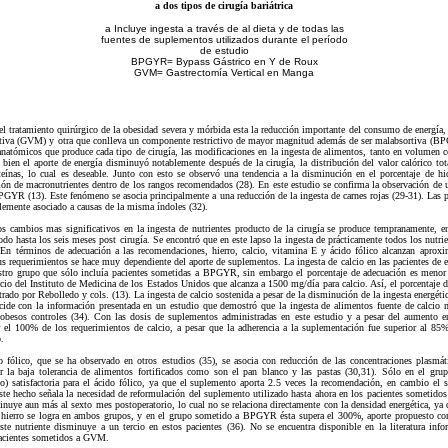
a dos tipos de cirugía bariátrica
a Incluye ingesta a través de al dieta y de todas las
fuentes de suplementos utilizados durante el período
de estudio
BPGYR= Bypass Gástrico en Y de Roux
GVM= Gastrectomía Vertical en Manga
el tratamiento quirúrgico de la obesidad severa y mórbida esta la reducción importante del consumo de energía, 
rictiva (GVM) y otra que conlleva un componente restrictivo de mayor magnitud además de ser malabsortiva (BP
 anatómicos que produce cada tipo de cirugía, las modificaciones en la ingesta de alimentos, tanto en volumen
si bien el aporte de energía disminuyó notablemente después de la cirugía, la distribución del valor calórico to
eínas, lo cual es deseable. Junto con esto se observó una tendencia a la disminución en el porcentaje de h
ción de macronutrientes dentro de los rangos recomendados (28). En este estudio se confirma la observación de u
 BPGYR (13). Este fenómeno se asocia principalmente a una reducción de la ingesta de carnes rojas (29-31). La
emente asociado a causas de la misma índoles (32).
s cambios mas significativos en la ingesta de nutrientes producto de la cirugía se produce tempranamente, e
odo hasta los seis meses post cirugía. Se encontró que en este lapso la ingesta de prácticamente todos los nutrie
En términos de adecuación a las recomendaciones, hierro, calcio, vitamina E y ácido fólico alcanzan aproxi
sus requerimientos se hace muy dependiente del aporte de suplementos. La ingesta de calcio en las pacientes de e
stro grupo que sólo incluía pacientes sometidas a BPGYR, sin embargo el porcentaje de adecuación es menor 
cio del Instituto de Medicina de los Estados Unidos que alcanza a 1500 mg/día para calcio. Así, el porcentaje 
ado por Rebolledo y cols. (13). La ingesta de calcio sostenida a pesar de la disminución de la ingesta energétic
ncide con la información presentada en un estudio que demostró que la ingesta de alimentos fuente de calcio n
besos controles (34). Con las dosis de suplementos administradas en este estudio y a pesar del aumento en 
 el 100% de los requerimientos de calcio, a pesar que la adherencia a la suplementación fue superior al 85%.
.
 fólico, que se ha observado en otros estudios (35), se asocia con reducción de las concentraciones plasmát
 por la baja tolerancia de alimentos fortificados como son el pan blanco y las pastas (30,31). Sólo en el 
o) satisfactoria para el ácido fólico, ya que el suplemento aporta 2.5 veces la recomendación, en cambio el 
 hecho señala la necesidad de reformulación del suplemento utilizado hasta ahora en los pacientes sometidos
sminuye aun más al sexto mes postoperatorio, lo cual no se relaciona directamente con la densidad energética, y
 hierro se logra en ambos grupos, y en el grupo sometido a BPGYR ésta supera el 300%, aporte propuesto com
te nutriente disminuye a un tercio en estos pacientes (36). No se encuentra disponible en la literatura inf
pacientes sometidos a GVM.