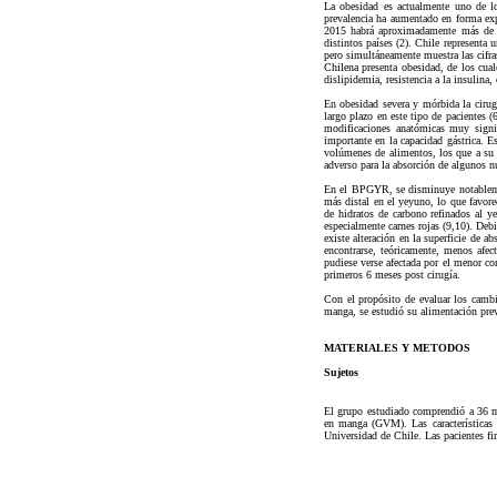
La obesidad es actualmente uno de lo
prevalencia ha aumentado en forma exp
2015 habrá aproximadamente más de 70
distintos países (2). Chile representa 
pero simultáneamente muestra las cifr
Chilena presenta obesidad, de los cua
dislipidemia, resistencia a la insulina, 
En obesidad severa y mórbida la cirug
largo plazo en este tipo de pacientes
modificaciones anatómicas muy signi
importante en la capacidad gástrica. 
volúmenes de alimentos, los que a su 
adverso para la absorción de algunos nu
En el BPGYR, se disminuye notablement
más distal en el yeyuno, lo que favore
de hidratos de carbono refinados al y
especialmente carnes rojas (9,10). Deb
existe alteración en la superficie de a
encontrarse, teóricamente, menos afe
pudiese verse afectada por el menor con
primeros 6 meses post cirugía.
Con el propósito de evaluar los cambio
manga, se estudió su alimentación prev
MATERIALES Y METODOS
Sujetos
El grupo estudiado comprendió a 36 mu
en manga (GVM). Las características 
Universidad de Chile. Las pacientes fi