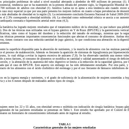
s principales problemas de salud a nivel mundial afectando a alrededor de 400 millones de personas (1).
onencial, tendencia que se ha mantenido en la primera década del presente siglo, la Organización Mundial de
0 millones de adultos con obesidad (1). América Latina no es ajena a esta tendencia aún cuando existe un
un caso muy especial ya que por una parte presenta los mejores índices en cuanto a bajas prevalencias de desnutr
as más abultadas de obesidad en la región (3). La recientemente concluida Encuesta Nacional de Salud 2009-201
les el 2.3% corresponde a obesidad mórbida. (4). La obesidad como enfermedad crónica se asocia a un aumento
cardiopatía coronaria e hipertensión arterial entre otras (4,5).
ía bariátrica ha logrado mejores resultados que el tratamiento médico de la obesidad, ya que induce una pérdid
 (6). Dos de las técnicas mas utilizadas son el bypass gástrico en Y de Roux (BPGYR) y la gastrectomía verti
ficativas, tales como el bypass del duodeno y la reducción del tamaño de estómago, mientras que la segun
Estas técnicas presentan importantes consecuencias funcionales que afectan el consumo de alimentos. Ambas téc
vez, tienen contacto con una reducida cantidad de jugo gástrico, lo que condiciona una alteración en la digest
trientes.
e la superficie disponible para la absorción de nutrientes, y la mezcla de alimentos con las enzimas pancreáti
ce el proceso de malabsorción. Además es frecuente la aparición de síntomas de hipoglicemia por hipersecreción
eyuno, lo cual obliga a evitar la ingesta excesiva de azúcares (7,8). Se ha observado también una menor tolera
ido a estos factores, el consumo de alimentos se modifica en cantidad y calidad aumentando el riesgo de defic
bsorción, y la alteración de la anatomía del tubo digestivo se limita a la reducción de la capacidad gástrica, por 
ctada que el caso de BPGYR. Este aspecto sin embargo no ha sido debidamente estudiado. Por otra parte, y
tacto de los alimentos con el ácido clorhídrico del estómago y por el uso frecuente de fármacos inhibidores de l
s en la ingesta energía y nutrientes, y el grado de suficiencia de la alimentación de mujeres sometidas a byp
ia y a los 6 meses después de realizados ambos tipos de cirugía.
jeres entre los 22 y 55 años, con obesidad severa o mórbida con indicación de cirugía bariátrica: bypass gás
generales de las pacientes estudiadas se presentan en Tabla 1. Este estudio fue aprobado por el Comité de É
rmaron un formulario de consentimiento informado antes de ingresar al estudio.
TABLA 1
Características generales de las mujeres estudiadas