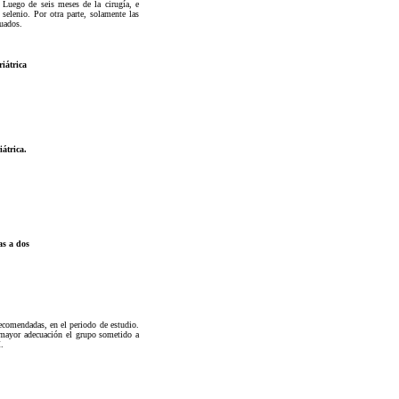
. Luego de seis meses de la cirugía, e
selenio. Por otra parte, solamente las
luados.
riátrica
átrica.
as a dos
recomendadas, en el periodo de estudio.
 mayor adecuación el grupo sometido a
.