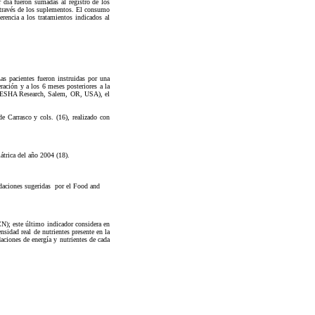
 día fueron sumadas al registro de los
a través de los suplementos. El consumo
encia a los tratamientos indicados al
as pacientes fueron instruidas por una
ración y a los 6 meses posteriores a la
 ®, ESHA Research, Salem, OR, USA), el
e Carrasco y cols. (16), realizado con
átrica del año 2004 (18).
ndaciones sugeridas por el Food and
ICN); este último indicador considera en
nsidad real de nutrientes presente en la
daciones de energía y nutrientes de cada