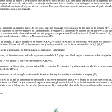
mentos extras de hierro y 10 pacientes suplementos extra de zinc. Las cantidades expresadas en miligramos por
 parte del protocolo del estudio con el objetivo de cuantificar la cantidad total de ingesta de estos minerales 
individual mediante el registro de su consumo. Este procedimiento permitió además conocer el grado de adher
onsumidos con lo programado.
 mediante un registro diario de tres días, con una adecuada representación de los días de la semana (14). L
 supervisó el correcto registro de la información. Se registró la alimentación durante la semana previa a la ope
gía y nutrientes de la dieta mediante el uso del programa computacional Food Processor 2 (Food Processor II
osición de alimentos chilenos y Norteamericanos (15).
 de energía, el gasto energético en reposo (GER), se calculó mediante las ecuaciones resultantes del estudio d
chilenos. Este se calculó utilizando peso real y multiplicándolo por un factor de actividad de 1,3 (16,17).
ón de la alimentación se determinaron los siguientes indicadores:
teica, utilizándose como valor de ingesta recomendada 1.5 g/kg/ peso ideal, según el consenso sobre cirugía bari
icas (P %), grasas (G %) y de carbohidratos (CHO %).
 consumo de hierro, zinc, selenio, ácido fólico, vitamina C, vitamina E y vitamina A, en relación a las recome
f Medicine (19-21).
 consumo de calcio según acuerdo de la American Society for metabolic and bariatric surgery (22).
la dieta se utilizó el porcentaje de adecuación a las recomendaciones diarias y el índice de calidad nutricional (
triente por 1000 kcal (de acuerdo al requerimiento energético nutricional de un individuo) relacionado con la de
 dieta a partir del registro de tres días (ver ecuación 1) y la densidad ideal de la dieta considerando las recomen
ieta