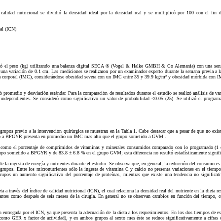
 calidad nutricional se dividió la densidad ideal por la densidad real y se multiplicó por 100 con el fin d
nal (ICN)
dió el peso (kg) utilizando una balanza digital SECA ® (Vogel & Halke GMBH & Co Alemania) con una sensi
 una variación de 0.1 cm. Las mediciones se realizaron por un examinador experto durante la semana previa a la
asa corporal (IMC), considerándose obesidad severa con un IMC entre 35 y 39.9 kg/m² y obesidad mórbida con 
uló promedio y desviación estándar. Para la comparación de resultados durante el estudio se realizó análisis de v
as independientes. Se consideró como significativo un valor de probabilidad <0.05 (25). Se utilizó el progr
grupos previo a la intervención quirúrgica se muestran en la Tabla 1. Cabe destacar que a pesar de que no existe
do a BPGYR presenta en promedio un IMC mas alto que el grupo sometido a GVM .
a como el porcentaje de comprimidos de vitaminas y minerales consumidos comparado con lo programado (1 
rupo sometido a BPGYR y de 83.8 ± 6.8 % en el grupo GVM; esta diferencia no resultó estadísticamente signifi
de la ingesta de energía y nutrientes durante el estudio. Se observa que, en general, la reducción del consumo es 
grupos. Entre los micronutrientes sólo la ingesta de vitamina C y calcio no presenta variaciones en el tiempo
rupos un aumento significativo del porcentaje de proteínas, mientras que existe una tendencia no significat
ta a través del índice de calidad nutricional (ICN), el cual relaciona la densidad real del nutriente en la dieta r
 antes como después de seis meses de la cirugía. En general no se observan cambios en función del tiempo, c
 entregada por el ICN, ya que presenta la adecuación de la dieta a los requerimientos. En los dos tiempos de e
s como GER x factor de actividad), y en ambos grupos al sexto mes éste se reduce significativamente a cifras 