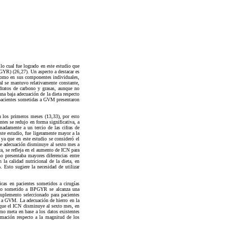
lo cual fue logrado en este estudio que
GYR) (26,27). Un aspecto a destacar es
 como en sus componentes individuales,
tal se mantuvo relativamente constante,
idratos de carbono y grasas, aunque no
na baja adecuación de la dieta respecto
s pacientes sometidas a GVM presentaron
n los primeros meses (13,33), por esto
ntes se redujo en forma significativa, a
madamente a un tercio de las cifras de
ste estudio, fue ligeramente mayor a la
ya que en este estudio se consideró el
de adecuación disminuye al sexto mes a
a, se refleja en el aumento de ICN para
o presentaba mayores diferencias entre
la calidad nutricional de la dieta, en
 Esto sugiere la necesidad de utilizar
icas en pacientes sometidos a cirugías
grupo sometido a BPGYR se alcanza una
suplemento seleccionado para pacientes
 a GVM. La adecuación de hierro en la
a que el ICN disminuye al sexto mes, en
o meta en base a los datos existentes
ormación respecto a la magnitud de los