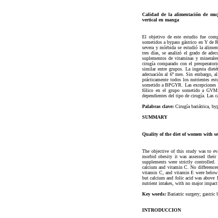
Calidad de la alimentación de muj
vertical en manga
El objetivo de este estudio fue compa
sometidos a bypass gástrico en Y de
severa y mórbida se estudió la aliment
tres días, se analizó el grado de ade
suplementos de vitaminas y minerales
cirugía comparado con el preoperatori
similar entre grupos. La ingesta diet
adecuación al 6º mes. Sin embargo, al
prácticamente todos los nutrientes e
sometido a BPGYR. Las excepciones las
fólico en el grupo sometido a GVM. E
dependientes del tipo de cirugía. Las ca
Palabras clave:
Cirugía bariátrica, byp
SUMMARY
Quality of the diet of women with s
The objective of this study was to ev
morbid obesity it was assessed their 
supplements were strictly controlled.
calcium and vitamin C. No differences 
vitamin C, and vitamin E were below 1
but calcium and folic acid was above 1
nutrient intakes, with no major impact 
Key words:
Bariatric surgery; gastric 
INTRODUCCION