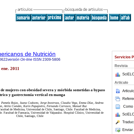
ericanos de Nutrición
Servicios 
0622
versión On-line
ISSN
2309-5806
Revista
 ene. 2011
SciELO
Articulo
 de mujeres con obesidad severa y mórbida sometidas a bypass
Articu
trico y gastrectomia vertical en manga
Referen
a, Pamela Rojas, Juana Codoceo, Jorge Inostroza, Claudia Vega, Emma Díaz, Andrea
Como c
an, Attila Csendes, Karin Papapietro, Fernando Carrasco, Manuel Ruz
 Facultad de Medicina, Universidad de Chile, Santiago, Chile. Facultad de Medicina,
le. Facultad de Farmacia, Universidad de Valparaíso. Hospital Clínico, Universidad de
SciELO
Chile, Santiago, Chile
Traduc
Enviar 