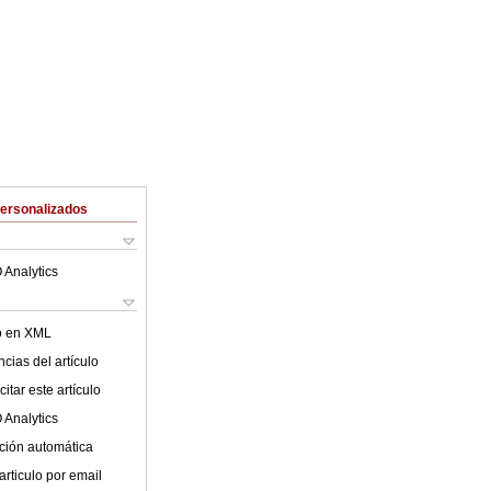
Personalizados
 Analytics
lo en XML
cias del artículo
itar este artículo
 Analytics
ción automática
articulo por email