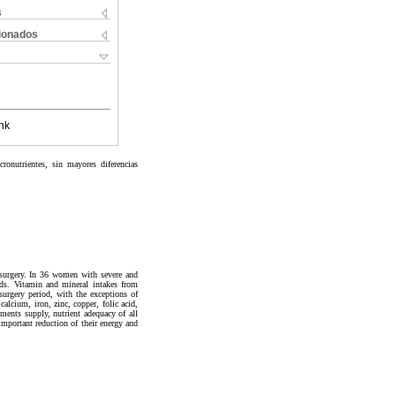
s
cionados
nk
ronutrientes, sin mayores diferencias
e surgery. In 36 women with severe and
ords. Vitamin and mineral intakes from
surgery period, with the exceptions of
alcium, iron, zinc, copper, folic acid,
ments supply, nutrient adequacy of all
important reduction of their energy and