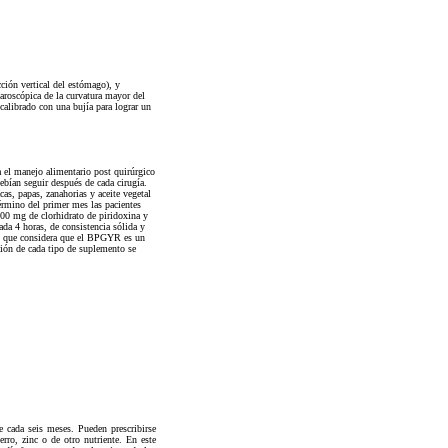
ción vertical del estómago), y
aroscópica de la curvatura mayor del
calibrado con una bujía para lograr un
a el manejo alimentario post quirúrgico
debían seguir después de cada cirugía.
as, papas, zanahorias y aceite vegetal
término del primer mes las pacientes
100 mg de clorhidrato de piridoxina y
da 4 horas, de consistencia sólida y
al, que considera que el BPGYR es un
ión de cada tipo de suplemento se
e cada seis meses. Pueden prescribirse
erro, zinc o de otro nutriente. En este