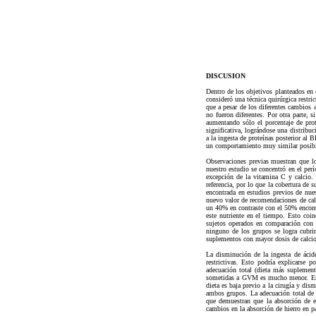
DISCUSION
Dentro de los objetivos planteados en 
consideró una técnica quirúrgica rest
que a pesar de los diferentes cambios
no fueron diferentes. Por otra parte, 
aumentando sólo el porcentaje de prot
significativa, lográndose una distribu
a la ingesta de proteínas posterior al
un comportamiento muy similar posibl
Observaciones previas muestran que lo
nuestro estudio se concentró en el perí
excepción de la vitamina C y calcio. 
referencia, por lo que la cobertura de 
encontrada en estudios previos de nue
nuevo valor de recomendaciones de cal
un 40% en contraste con el 50% encontr
este nutriente en el tiempo. Esto coi
sujetos operados en comparación con o
ninguno de los grupos se logra cubrir
suplementos con mayor dosis de calcio
La disminución de la ingesta de ácido
restrictivas. Esto podría explicarse
adecuación total (dieta más suplement
sometidas a GVM es mucho menor. Este
dieta es baja previo a la cirugía y di
ambos grupos. La adecuación total de
que demuestran que la absorción de es
cambios en la absorción de hierro en 