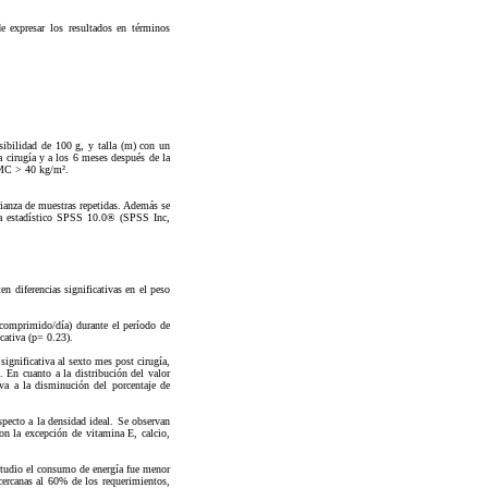
e expresar los resultados en términos
bilidad de 100 g, y talla (m) con un
 cirugía y a los 6 meses después de la
IMC > 40 kg/m².
arianza de muestras repetidas. Además se
ama estadístico SPSS 10.0® (SPSS Inc,
n diferencias significativas en el peso
comprimido/día) durante el período de
cativa (p= 0.23).
significativa al sexto mes post cirugía,
. En cuanto a la distribución del valor
iva a la disminución del porcentaje de
especto a la densidad ideal. Se observan
on la excepción de vitamina E, calcio,
studio el consumo de energía fue menor
cercanas al 60% de los requerimientos,