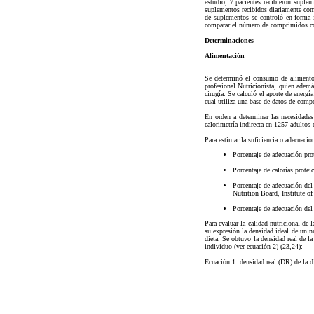
estudio, 7 pacientes recibieron suple
suplementos recibidos diariamente como
de suplementos se controló en forma 
comparar el número de comprimidos c
Determinaciones
Alimentación
Se determinó el consumo de alimentos,
profesional Nutricionista, quien además
cirugía. Se calculó el aporte de ener
cual utiliza una base de datos de comp
En orden a determinar las necesidades
calorimetría indirecta en 1257 adultos 
Para estimar la suficiencia o adecuaci
Porcentaje de adecuación pro
Porcentaje de calorías prote
Porcentaje de adecuación del
Nutrition Board, Institute o
Porcentaje de adecuación del
Para evaluar la calidad nutricional de 
su expresión la densidad ideal de un nu
dieta. Se obtuvo la densidad real de la
individuo (ver ecuación 2) (23,24):
Ecuación 1: densidad real (DR) de la d