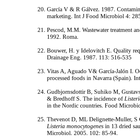
García V & R Gálvez. 1987. Contaminat
marketing. Int J Food Microbiol 4: 28
Pescod, M.M. Wastewater treatment and
1992. Roma.
Bouwer, H. y Idelovitch E. Quality requ
Drainage Eng. 1987. 113: 516-535
Vitas A, Aguado V& García-Jalón I. O
processed foods in Navarra (Spain). I
Gudbjornsdottir B, Suhiko M, Gustavs
& Bredhoff S. The incidence of
Lister
in the Nordic countries. Food Microbi
Thevenot D, ML Delignette-Muller, S 
Listeria monocytogenes
in 13 dried sau
Microbiol. 2005. 102: 85-94.