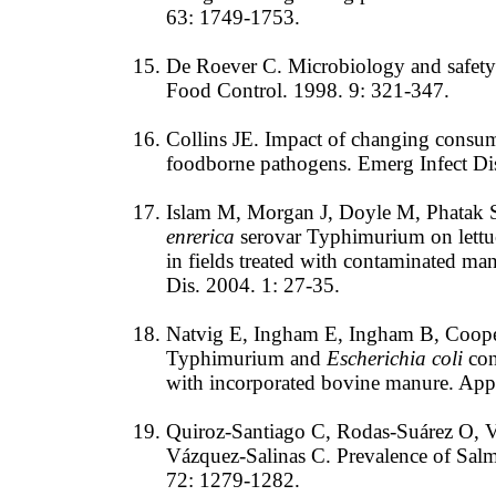
63: 1749-1753.
De Roever C. Microbiology and safety
Food Control. 1998. 9: 321-347.
Collins JE. Impact of changing consum
foodborne pathogens. Emerg Infect Di
Islam M, Morgan J, Doyle M, Phatak S,
enrerica
serovar Typhimurium on lettuc
in fields treated with contaminated ma
Dis. 2004. 1: 27-35.
Natvig E, Ingham E, Ingham B, Coop
Typhimurium and
Escherichia coli
con
with incorporated bovine manure. Ap
Quiroz-Santiago C, Rodas-Suárez O, 
Vázquez-Salinas C. Prevalence of Salm
72: 1279-1282.