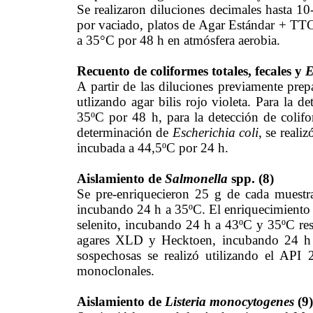
Se realizaron diluciones decimales hasta 1
por vaciado, platos de Agar Estándar + TTC 
a 35°C por 48 h en atmósfera aerobia.
Recuento de coliformes totales, fecales y
E
A partir de las diluciones previamente prep
utlizando agar bilis rojo violeta. Para la d
35ºC por 48 h, para la detección de colifo
determinación de
Escherichia coli
, se reali
incubada a 44,5ºC por 24 h.
Aislamiento de
Salmonella
spp. (8)
Se pre-enriquecieron 25 g de cada muest
incubando 24 h a 35ºC. El enriquecimiento se
selenito, incubando 24 h a 43ºC y 35ºC resp
agares XLD y Hecktoen, incubando 24 h a
sospechosas se realizó utilizando el API
monoclonales.
Aislamiento de
Listeria monocytogenes
(9)