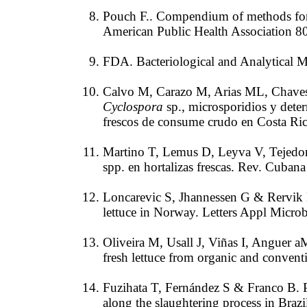
Pouch F.. Compendium of methods for 
American Public Health Association 8
FDA. Bacteriological and Analytical
Calvo M, Carazo M, Arias ML, Chaves
Cyclospora
sp., microsporidios y deter
frescos de consume crudo en Costa R
Martino T, Lemus D, Leyva V, Tejedor
spp. en hortalizas frescas. Rev. Cuban
Loncarevic S, Jhannessen G & Rervik L.
lettuce in Norway. Letters Appl Micro
Oliveira M, Usall J, Viñas I, Anguer 
fresh lettuce from organic and conven
Fuzihata T, Fernández S & Franco B. 
along the slaughtering process in Brazi