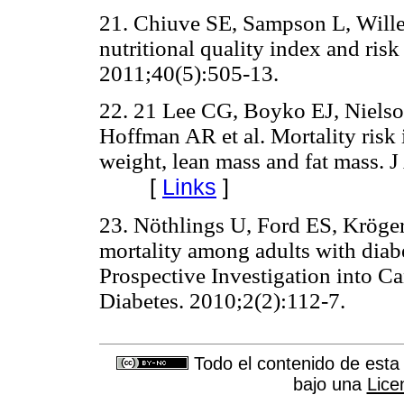
21. Chiuve SE, Sampson L, Wille
nutritional quality index and ris
2011;40(5):505-13.
22. 21 Lee CG, Boyko EJ, Niels
Hoffman AR et al. Mortality risk 
weight, lean mass and fat mass. 
[
Links
]
23. Nöthlings U, Ford ES, Kröger 
mortality among adults with diab
Prospective Investigation into C
Diabetes. 2010;2(2):112-7.
Todo el contenido de esta 
bajo una
Lice