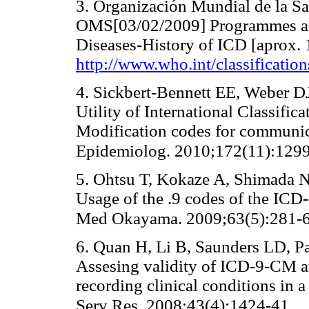
3. Organización Mundial de la Sa
OMS[03/02/2009] Programmes and 
Diseases-History of ICD [aprox. 1
http://www.who.int/classification
4. Sickbert-Bennett EE, Weber D
Utility of International Classific
Modification codes for communic
Epidemiolog. 2010;172(11):129
5. Ohtsu T, Kokaze A, Shimada N,
Usage of the .9 codes of the ICD-1
Med Okayama. 2009;63(5):281-
6. Quan H, Li B, Saunders LD, Pa
Assesing validity of ICD-9-CM a
recording clinical conditions in 
Serv Res. 2008;43(4):1424-41.