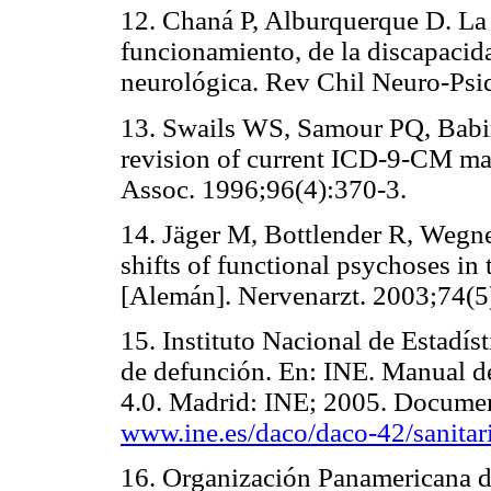
12. Chaná P, Alburquerque D. La c
funcionamiento, de la discapacida
neurológica. Rev Chil Neuro-Psi
13. Swails WS, Samour PQ, Babin
revision of current ICD-9-CM mal
Assoc. 1996;96(4):370-3.
14. Jäger M, Bottlender R, Wegne
shifts of functional psychoses in
[Alemán]. Nervenarzt. 2003;74(5
15. Instituto Nacional de Estadís
de defunción. En: INE. Manual d
4.0. Madrid: INE; 2005. Document
www.ine.es/daco/daco-42/sanitari
16. Organización Panamericana de