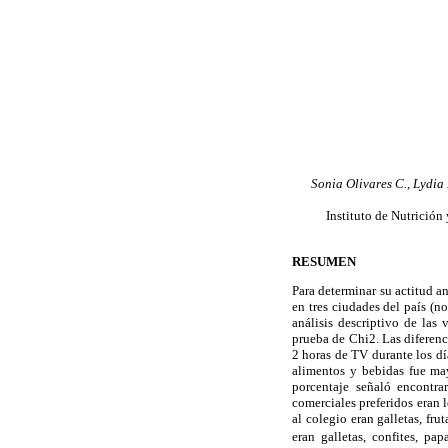
Sonia Olivares C., Lydia
Instituto de Nutrición
RESUMEN
Para determinar su actitud a
en tres ciudades del país (no
análisis descriptivo de las
prueba de Chi2. Las diferen
2 horas de TV durante los dí
alimentos y bebidas fue ma
porcentaje señaló encontra
comerciales preferidos eran 
al colegio eran galletas, f
eran galletas, confites, pa