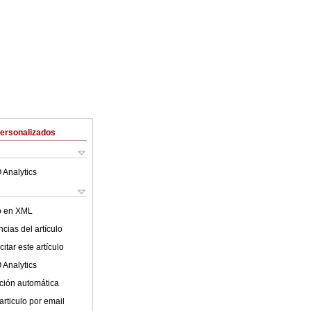
Personalizados
 Analytics
lo en XML
cias del artículo
itar este artículo
 Analytics
ción automática
articulo por email