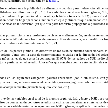
es, cuya distribución se muestra en la
tabla 1
.
 los escolares ante la publicidad de alimentos y bebidas y sus preferencias alimentar
lidado en estudios previos (15, 16). Las variables a considerar fueron: género, NSE,
, actitud ante la promoción de alimentos y bebidas a través de la TV, promoción d
vaban desde su hogar para consumir en el colegio y alimentos que compraban con s
a: Además de la televisión ¿en qué otra parte has visto propaganda o publicidad d
zadas por nutricionistas y profesores de ciencias y alimentación, previamente entre
irar televisión durante los días de semana y fines de semana, se consultó por lo
a realizado en estudios anteriores (15, 16, 21).
to de los padres y niños, los directores de los establecimientos educacionales sol
colegio. Junto con la carta de consentimiento enviada por la dirección del coleg
os niños, antes de que éstos la contestaran. El 97% de los padres de NSE medio 
jos a participar en el estudio. A los niños que contaban con la autorización de sus 
.
dos en las siguientes categorías: galletas azucaradas (con o sin relleno, con y
; papas fritas; refrescos azucarados (bebidas gaseosas, jugos en polvo reconstituidos
gún acompañamiento (mermelada, queso, cecinas, etc.).
iptivo de las variables en el total de la muestra según ciudad, género y NSE por pr
sitos de comparación con otros estudios se estimaron prevalencias e intervalos d
as de las variables estudiadas según región, NSE o género, se aplicó la prueba de Ch