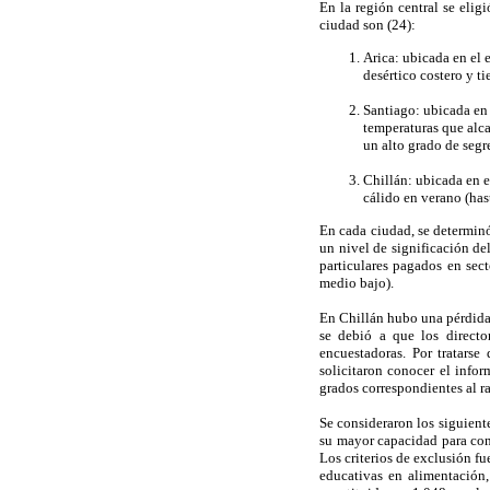
En la región central se elig
ciudad son (24):
Arica: ubicada en el 
desértico costero y t
Santiago: ubicada en 
temperaturas que alca
un alto grado de seg
Chillán: ubicada en e
cálido en verano (has
En cada ciudad, se determin
un nivel de significación de
particulares pagados en sec
medio bajo).
En Chillán hubo una pérdida 
se debió a que los director
encuestadoras. Por tratarse
solicitaron conocer el infor
grados correspondientes al r
Se consideraron los siguiente
su mayor capacidad para cont
Los criterios de exclusión fu
educativas en alimentación,