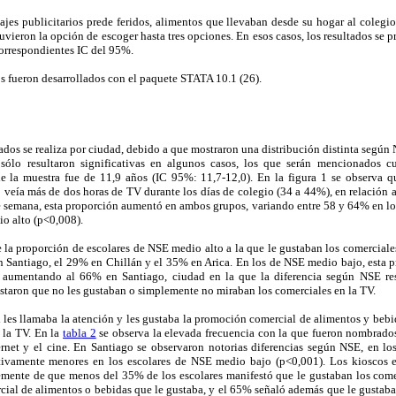
ajes publicitarios prede feridos, alimentos que llevaban desde su hogar al coleg
tuvieron la opción de escoger hasta tres opciones. En esos casos, los resultados se
 correspondientes IC del 95%.
cos fueron desarrollados con el paquete STATA 10.1 (26).
tados se realiza por ciudad, debido a que mostraron una distribución distinta según 
 sólo resultaron significativas en algunos casos, los que serán mencionados 
de la muestra fue de 11,9 años (IC 95%: 11,7-12,0). En la figura 1 se observa 
veía más de dos horas de TV durante los días de colegio (34 a 44%), en relación 
e semana, esta proporción aumentó en ambos grupos, variando entre 58 y 64% en lo
o alto (p<0,008).
e la proporción de escolares de NSE medio alto a la que le gustaban los comercial
en Santiago, el 29% en Chillán y el 35% en Arica. En los de NSE medio bajo, esta 
 aumentando al 66% en Santiago, ciudad en la que la diferencia según NSE resu
staron que no les gustaban o simplemente no miraban los comerciales en la TV.
si les llamaba la atención y les gustaba la promoción comercial de alimentos y beb
 la TV. En la
tabla 2
se observa la elevada frecuencia con la que fueron nombrados
ernet y el cine. En Santiago se observaron notorias diferencias según NSE, en lo
cativamente menores en los escolares de NSE medio bajo (p<0,001). Los kioscos 
ente de que menos del 35% de los escolares manifestó que le gustaban los come
cial de alimentos o bebidas que le gustaba, y el 65% señaló además que le gustaba