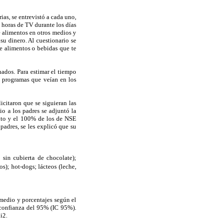
ias, se entrevistó a cada uno,
 horas de TV durante los días
e alimentos en otros medios y
u dinero. Al cuestionario se
e alimentos o bebidas que te
nados. Para estimar el tiempo
s programas que veían en los
icitaron que se siguieran las
io a los padres se adjuntó la
alto y el 100% de los de NSE
padres, se les explicó que su
 sin cubierta de chocolate);
); hot-dogs; lácteos (leche,
omedio y porcentajes según el
e confianza del 95% (IC 95%).
i2.