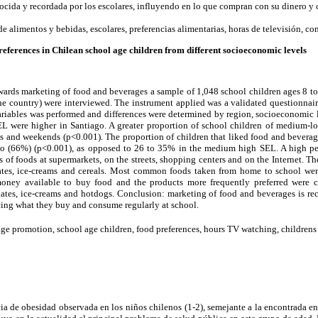
ocida y recordada por los escolares, influyendo en lo que compran con su dinero y
 alimentos y bebidas, escolares, preferencias alimentarias, horas de televisión, co
ferences in Chilean school age children from different socioeconomic levels
wards marketing of food and beverages a sample of 1,048 school children ages 8 to 
the country) were interviewed. The instrument applied was a validated questionnair
variables was performed and differences were determined by region, socioeconomic
SEL were higher in Santiago. A greater proportion of school children of medium
 and weekends (p<0.001). The proportion of children that liked food and beverag
 (66%) (p<0.001), as opposed to 26 to 35% in the medium high SEL. A high per
of foods at supermarkets, on the streets, shopping centers and on the Internet. T
ates, ice-creams and cereals. Most common foods taken from home to school were
oney available to buy food and the products more frequently preferred were coo
lates, ice-creams and hotdogs. Conclusion: marketing of food and beverages is 
cing what they buy and consume regularly at school.
e promotion, school age children, food preferences, hours TV watching, childrens
cia de obesidad observada en los niños chilenos (1-2), semejante a la encontrada e