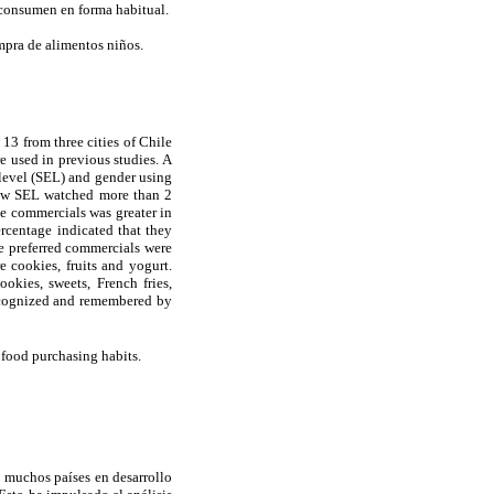
 consumen en forma habitual.
mpra de alimentos niños.
13 from three cities of Chile
e used in previous studies. A
 level (SEL) and gender using
-low SEL watched more than 2
e commercials was greater in
centage indicated that they
he preferred commercials were
 cookies, fruits and yogurt.
kies, sweets, French fries,
recognized and remembered by
 food purchasing habits.
n muchos países en desarrollo