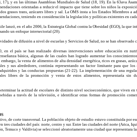
, 17), y en las últimas Asambleas Mundiales de Salud (18, 19). En la 63ava Asa
endaciones orientadas a reducir el impacto que tiene sobre los niños la exposici
cidos grasos trans, azúcares libres y sal. La OMS insta a los Estados Miembros a a
endaciones, teniendo en consideración la legislación y políticas existentes en cada
ile lanzó, en el año 2006, la Estrategia Global contra la Obesidad (EGO), la que in
sando un enfoque intersectorial (20).
vidades de difusión a nivel de escuelas y Servicios de Salud, no se han observado c
, en el país se han realizado diversas intervenciones sobre educación en nutri
 enseñanza básica, algunas de las cuales han logrado aumentar los conocimientos
embargo, la venta de alimentos de alta densidad energética, ricos en grasas, azúcar
les y sus alrededores, continúa representando un factor limitante para que los 
adquiridos y las conductas propuestas (21-22). La implementación de una regul
nales libres de la promoción y venta de estos alimentos, representaría sin 
determinar la actitud de escolares de distinto nivel socioeconómico, que viven en tr
ebidas a través de la televisión, e identificar otras formas de promoción come
OS
tivo, de corte transversal. La población objeto de estudio estuvo constituida por esc
n tres ciudades del país: norte, centro y sur. Entre las ciudades del norte (Arica, I
n, Temuco y Valdivia) se seleccionó aleatoriamente una ciudad que representara las 