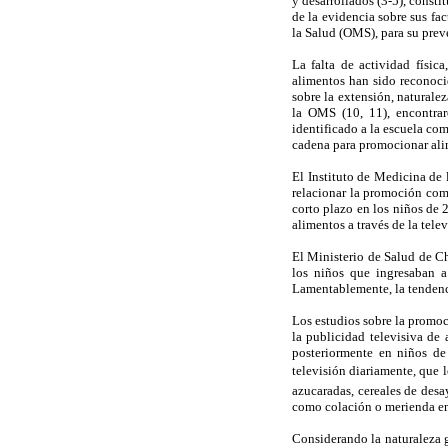
y desarrollados (3-5), consti
de la evidencia sobre sus fa
la Salud (OMS), para su prev
La falta de actividad físic
alimentos han sido reconoci
sobre la extensión, naturale
la OMS (10, 11), encontrar
identificado a la escuela co
cadena para promocionar alim
El Instituto de Medicina de 
relacionar la promoción come
corto plazo en los niños de 
alimentos a través de la tele
El Ministerio de Salud de Ch
los niños que ingresaban 
Lamentablemente, la tendenc
Los estudios sobre la promoc
la publicidad televisiva de
posteriormente en niños de
televisión diariamente, que l
azucaradas, cereales de des
como colación o merienda en
Considerando la naturaleza g