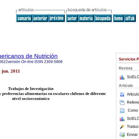
ericanos de Nutrición
Servicios 
0622
versión On-line
ISSN
2309-5806
Revista
 jun. 2011
SciELO
Articulo
Trabajos de Investigación
preferencias alimentarias en escolares chilenos de diferente
Articu
nivel socioeconómico
Referen
Como c
SciELO
Traduc
Enviar 