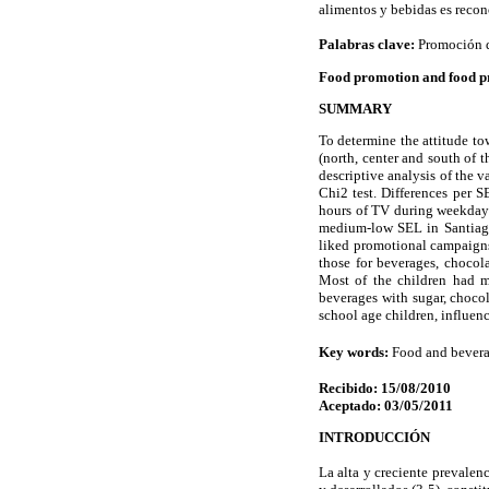
alimentos y bebidas es recon
Palabras clave:
Promoción de
Food promotion and food pre
SUMMARY
To determine the attitude to
(north, center and south of 
descriptive analysis of the 
Chi2 test. Differences per 
hours of TV during weekdays
medium-low SEL in Santiago
liked promotional campaigns 
those for beverages, chocol
Most of the children had m
beverages with sugar, choco
school age children, influen
Key words:
Food and beverag
Recibido: 15/08/2010
Aceptado: 03/05/2011
INTRODUCCIÓN
La alta y creciente prevalen