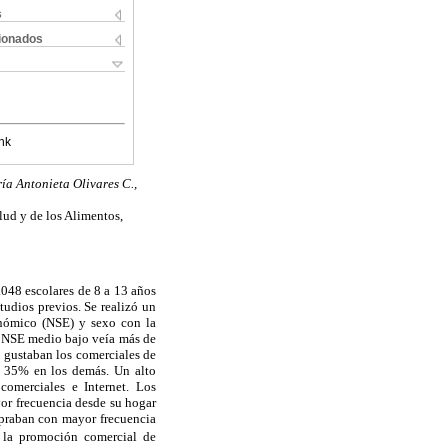
s
cionados
nk
ía Antonieta Olivares C.,
lud y de los Alimentos,
.048 escolares de 8 a 13 años
studios previos. Se realizó un
conómico (NSE) y sexo con la
e NSE medio bajo veía más de
e gustaban los comerciales de
l 35% en los demás. Un alto
comerciales e Internet. Los
yor frecuencia desde su hogar
mpraban con mayor frecuencia
ue la promoción comercial de