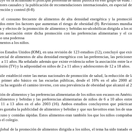
tuye en la actualidad el principal problema de salud pública en este grupo de edad.
ctores causales y la publicación de recomendaciones internacionales, en especial 
ención y control (6-8).
a, el consumo frecuente de alimentos de alta densidad energética y la promoci
dos entre los factores que aumentan el riesgo de obesidad (9). Revisiones mundial
za y efectos de la promoción de alimentos y bebidas no-alcohólicas dirigida a los ni
on asociación entre dicha promoción con las preferencias alimentarias y el 
mo una poderosa
entos a los niños.
los Estados Unidos (IOM), en una revisión de 123 estudios (12), concluyó que exis
rcial de alimentos de alta densidad energética con las preferencias, las peticio
2 a 11 años. Ha señalado además que existe evidencia sobre la asociación entre la 
visión (TV) y la adiposidad en niños de 2 a 11 años y adolescentes de 12 a 18 años.
ile estableció entre las metas nacionales de promoción de salud, la reducción de 
a primer año básico en las escuelas públicas, desde el 16% en el año 2000 a
ia ha seguido el camino inverso, con una prevalencia de obesidad que alcanzó al 2
ión de alimentos y las preferencias alimentarias de los niños son escasos en América
 alimentos y bebidas y las preferencias alimentarias de niños de 6 a 10 años entr
 11 a 13 años en el año 2003 (16). Ambos estudios concluyeron que práctica
es gustaba la publicidad de alimentos y bebidas y que sus favoritos eran los de sna
ayuno y comidas rápidas. Estos alimentos eran también los que los niños comprab
 el colegio.
lobal de la promoción de alimentos dirigida a los niños, el tema ha sido tratado e