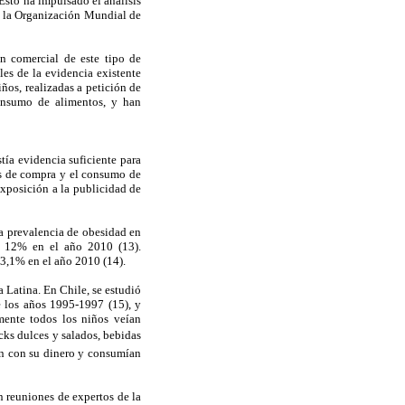
 Esto ha impulsado el análisis
de la Organización Mundial de
ón comercial de este tipo de
es de la evidencia existente
ños, realizadas a petición de
consumo de alimentos, y han
tía evidencia suficiente para
nes de compra y el consumo de
exposición a la publicidad de
la prevalencia de obesidad en
l 12% en el año 2010 (13).
3,1% en el año 2010 (14).
 Latina. En Chile, se estudió
e los años 1995-1997 (15), y
mente todos los niños veían
cks dulces y salados, bebidas
an con su dinero y consumían
n reuniones de expertos de la