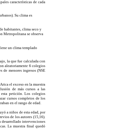
pales características de cada
urbanos). Su clima es
de habitantes, clima seco y
ión Metropolitana se observa
 Tiene un clima templado
jo, la que fue calculada con
ron aleatoriamente 6 colegios
res de menores ingresos (NSE
Arica el exceso en la muestra
nclusión de más cursos a las
 esta petición. Los colegios
 azar cursos completos de los
traban en el rango de edad.
luyó a niños de esta edad, por
evios de los autores (15,16).
an desarrollado intervenciones
icas. La muestra final quedó