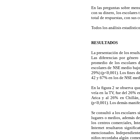
En las preguntas sobre mens
con su dinero, los escolares 
total de respuestas, con sus
Todos los análisis estadísti
RESULTADOS
La presentación de los resul
Las diferencias por género
promedio de los escolares 
escolares de NSE medio bajo 
29%) (p<0,001). Los fines d
42 y 67% en los de NSE medi
En la figura 2 se observa qu
veía en la TV, fue del 26% 
Arica y al 26% en Chillán,
(p<0,001). Los demás manife
Se consultó a los escolares 
lugares o medios, además de
los centros comerciales, Int
Internet resultaron signifi
mencionados. Independientem
niños recordaba algún comer