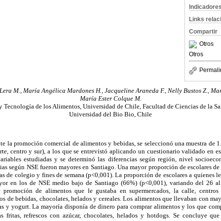
Indicadore
Links rela
Compartir
Otros
Otros
Permali
 Lera M., María Angélica Mardones H., Jacqueline Araneda F., Nelly Bustos Z., Mar
María Ester Colque M.
 y Tecnología de los Alimentos, Universidad de Chile, Facultad de Ciencias de la Sa
Universidad del Bio Bio, Chile
nte la promoción comercial de alimentos y bebidas, se seleccionó una muestra de 1
rte, centro y sur), a los que se entrevistó aplicando un cuestionario validado en e
 variables estudiadas y se determinó las diferencias según región, nivel socioe
cias según NSE fueron mayores en Santiago. Una mayor proporción de escolares d
as de colegio y fines de semana (p<0,001). La proporción de escolares a quienes l
yor en los de NSE medio bajo de Santiago (66%) (p<0,001), variando del 26 a
r promoción de alimentos que le gustaba en supermercados, la calle, centros 
los de bebidas, chocolates, helados y cereales. Los alimentos que llevaban con ma
rutas y yogurt. La mayoría disponía de dinero para comprar alimentos y los que co
pas fritas, refrescos con azúcar, chocolates, helados y hotdogs. Se concluye q