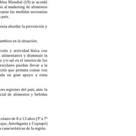
mblea Mundial (19) se acordó
ón al marketing de alimentos
doptar las medidas necesarias
 país.
tenta abordar la prevención y
ambios en la situación.
ción y actividad física con
 alimentarios y disminuir la
 y/o sal en el interior de los
escolares puedan llevar a la
ación que permita contar con
duda un gran apoyo a estas
es regiones del país, ante la
rcial de alimentos y bebidas
olares de 8 a 13 años (3º a 7º
quique, Antofagasta y Copiapó)
características de la región.