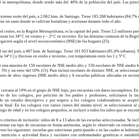
ió la metropolitana, donde reside más del 40% de la población del país. Las princi
extremo norte del país, a 2.062 kms. de Santiago. Tiene 185.268 habitantes (94,7% 
iene un oasis donde se cultivan hortalizas y aceitunas durante todo el año.
el centro, en la Región Metropolitana, es la capital del país. Tiene 5,5 millones pre
nzan los 34º C en verano y – 2º C en invierno. En las distintas comunas de la Reg
regación según el nivel socioeconómico (NSE) de los hogares (25).
l sur del país, a 407 kms. de Santiago. Tiene 161.953 habitantes (91,4% urbanos).
ta 34º C) y lluvioso en otoño e invierno, con temperaturas entre los 1 y 5º C.
ó una muestra de 150 escolares de NSE medio alto y 150 escolares de NSE medio ba
l 5% y un error del 10% (15). Para incluir escolares de distinto NSE, se selecciona
tores de altos ingresos (NSE medio alto) y 6 escuelas públicas ubicadas en secto
cercana al 10% en el grupo de NSE bajo, por encuestas con datos incompletos. En 
es de los colegios, por petición de los padres y profesores, solicitaron la i
 de un estudio descriptivo y por respeto a los colegios colaboradores se aceptó
me final. En los colegios con varios cursos del mismo nivel, se seleccionaron al
ango de edad y en los colegios pequeños, se incluyó a todos los niños que se encon
s criterios de inclusión: niños de 8 a 13 años de las escuelas seleccionadas. Se inc
estar ese tipo de encuestas en forma autónoma, según lo observado en estudios pr
eron los siguientes: escuelas que estuvieran participando o en las cuales se hubier
 nutrición o actividad física y escolares con enfermedades genéticas o metaból