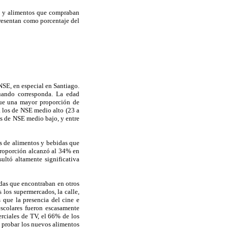
io y alimentos que compraban
 presentan como porcentaje del
NSE, en especial en Santiago.
cuando corresponda. La edad
que una mayor proporción de
a los de NSE medio alto (23 a
s de NSE medio bajo, y entre
es de alimentos y bebidas que
proporción alcanzó al 34% en
ltó altamente significativa
idas que encontraban en otros
 los supermercados, la calle,
s que la presencia del cine e
escolares fueron escasamente
rciales de TV, el 66% de los
 probar los nuevos alimentos