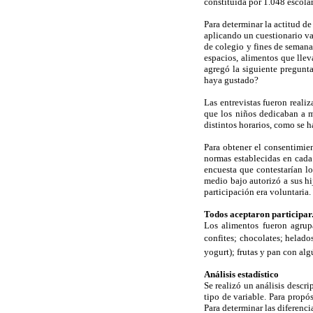
constituida por 1.048 escolar
Para determinar la actitud de
aplicando un cuestionario va
de colegio y fines de semana
espacios, alimentos que lle
agregó la siguiente pregunt
haya gustado?
Las entrevistas fueron reali
que los niños dedicaban a m
distintos horarios, como se h
Para obtener el consentimien
normas establecidas en cada 
encuesta que contestarían l
medio bajo autorizó a sus hi
participación era voluntaria.
Todos aceptaron participar
Los alimentos fueron agrupa
confites; chocolates; helados
yogurt); frutas y pan con al
Análisis estadístico
Se realizó un análisis descr
tipo de variable. Para propó
Para determinar las diferenci