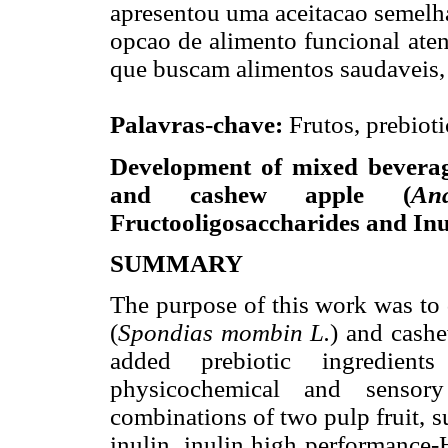
apresentou uma aceitacao semelha
opcao de alimento funcional ate
que buscam alimentos saudaveis, 
Palavras-chave:
Frutos, prebioti
Development of mixed beverag
and cashew apple (
An
Fructooligosaccharides and Inu
SUMMARY
The purpose of this work was to 
(
Spondias mombin L.
) and cashe
added prebiotic ingredient
physicochemical and sensory
combinations of two pulp fruit, s
inulin, inulin high performance