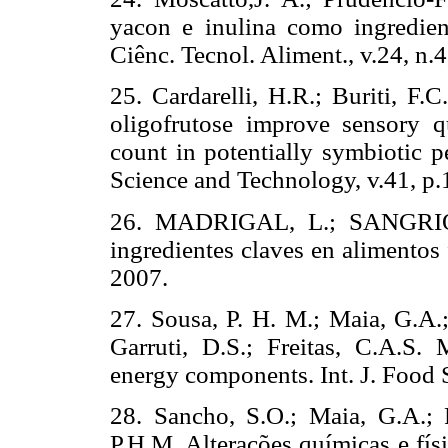
yacon e inulina como ingredien
Ciênc. Tecnol. Aliment., v.24, n.
25. Cardarelli, H.R.; Buriti, F.C
oligofrutose improve sensory qu
count in potentially symbiotic p
Science and Technology, v.41, p
26. MADRIGAL, L.; SANGRION
ingredientes claves en alimentos
2007.
27. Sousa, P. H. M.; Maia, G.A.
Garruti, D.S.; Freitas, C.A.S. 
energy components. Int. J. Food 
28. Sancho, S.O.; Maia, G.A.; 
P.H.M. Alterações químicas e fí