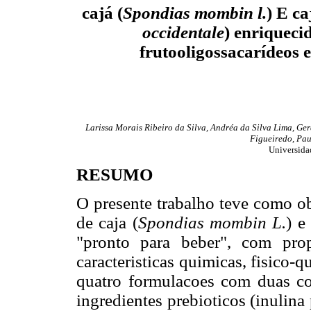
cajá (
Spondias mombin l.
) E ca
occidentale
) enriqueci
frutooligossacarídeos e
Larissa Morais Ribeiro da Silva, Andréa da Silva Lima, G
Figueiredo, Pa
Universidad
RESUMO
O presente trabalho teve como ob
de caja (
Spondias mombin L.
) e
"pronto para beber", com prop
caracteristicas quimicas, fisico-
quatro formulacoes com duas co
ingredientes prebioticos (inulin