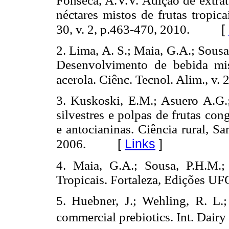
Fonseca, A.V.V. Adição de extra
néctares mistos de frutas tropic
[
30, v. 2, p.463-470, 2010.
2. Lima, A. S.; Maia, G.A.; Sousa
Desenvolvimento de bebida mi
acerola. Ciênc. Tecnol. Alim., v. 
3. Kuskoski, E.M.; Asuero A.G.; 
silvestres e polpas de frutas con
e antocianinas. Ciência rural, Sa
[
Links
]
2006.
4. Maia, G.A.; Sousa, P.H.M.;
Tropicais. Fortaleza, Edições UF
5. Huebner, J.; Wehling, R. L.;
commercial prebiotics. Int. Dairy 