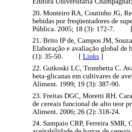
Editora Universitária Champagnat
20. Monteiro RA, Coutinho JG, Rec
bebidas por freqüentadores de su
Pública. 2005; 18 (3): 172-7. 
21. Brito IP de, Campos JM, Sou
Elaboração e avaliação global de 
(1): 35-50. [
Links
]
22. Gutkoski LC, Trombetta C. Aval
beta-glicanas em cultivares de ave
Aliment. 1999; 19 (3): 387-90
23. Freitas DGC, Moretti RH. Carac
de cereais funcional de alto teor p
Aliment. 2006; 26 (2): 318-24
24. Sampaio CRP, Ferreira SMR, Ca
aceitabilidade de barras de cereais